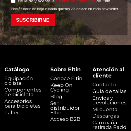
He leído y acepto la
Política de privacidad
de Eltin
Podrás darte de baja cuando quieras vía enlace en cada newsletter.
SUSCRIBIRME
Catálogo
Sobre Eltin
Atención al
cliente
Equipación
Conoce Eltin
ciclista
Contacto
Keep On
Componentes
Cycling
Guía de tallas
de bicicleta
Blog
Envíos y
Accesorios
devoluciones
Ser
para bicicletas
distribuidor
Mi cuenta
Taller
Eltin
Descargas
Acceso B2B
Campaña
retirada Radd