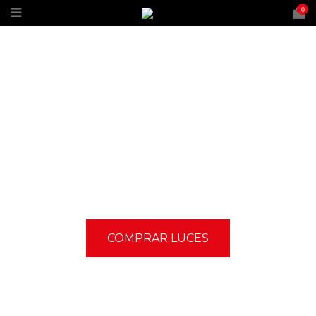
0
ILUMINA TUS RUTAS
NOCTURNAS
Descubre la gama de luces Eltin y estira tus
salidas estivales
COMPRAR LUCES