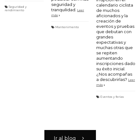
seguridad y
calendario ciclista
Seguridad y
tranquilidad.
de muchos
rendimiento
Leer
aficionados y la
más
creación de
eventos y pruebas
Mantenimento
que debutan con
grandes
expectativas y
muchas otras que
se repiten
aumentando
inscripciones dado
su éxito inicial.
¿Nos acompañas
a descubrirlas?
Leer
más
Eventos y ferias
Lubricantes
Marchas
Eltin y BiciLAB
Cuidar y ajustar
10 REGALOS
Eltin y la
Lúmenes y
Ir al blog