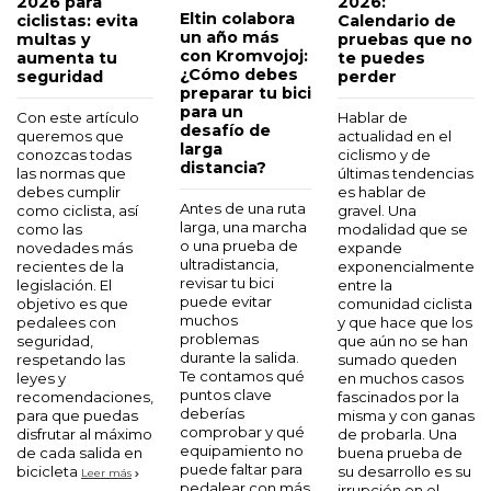
2026 para
2026:
38,95 €
Añadir a
Añadir
Añadir
la bolsa
Añadir
Eltin colabora
ciclistas: evita
Calendario de
Añadir a
Añadir
la bolsa
Añadir
Añadir
a la
a la
a la
un año más
multas y
pruebas que no
la bolsa
a la
a la
a la
bolsa
bolsa
bolsa
con Kromvojoj:
aumenta tu
te puedes
Añadir
bolsa
bolsa
bolsa
¿Cómo debes
seguridad
perder
a la
preparar tu bici
bolsa
para un
Con este artículo
Hablar de
desafío de
queremos que
actualidad en el
larga
conozcas todas
ciclismo y de
distancia?
las normas que
últimas tendencias
debes cumplir
es hablar de
Antes de una ruta
como ciclista, así
gravel. Una
larga, una marcha
como las
modalidad que se
o una prueba de
novedades más
expande
ultradistancia,
recientes de la
exponencialmente
revisar tu bici
legislación. El
entre la
puede evitar
objetivo es que
comunidad ciclista
muchos
pedalees con
y que hace que los
problemas
seguridad,
que aún no se han
durante la salida.
respetando las
sumado queden
Te contamos qué
leyes y
en muchos casos
puntos clave
recomendaciones,
fascinados por la
deberías
para que puedas
misma y con ganas
comprobar y qué
disfrutar al máximo
de probarla. Una
equipamiento no
de cada salida en
buena prueba de
puede faltar para
bicicleta
su desarrollo es su
Leer más
pedalear con más
irrupción en el