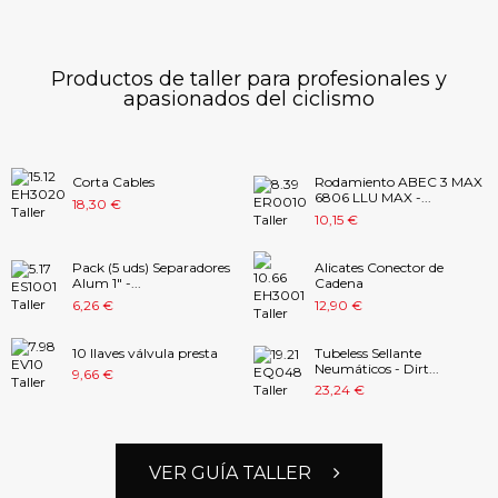
tienes que tener
Payasospital.
Leer
en el radar. ¡Al
más
acabar de leer el
artículo tendrás
Eventos y ferias
Productos de taller para profesionales y
aún más ganas
apasionados del ciclismo
del siguiente reto!
Leer más
Eventos y ferias
Corta Cables
Rodamiento ABEC 3 MAX
6806 LLU MAX -...
18,30 €
10,15 €
Pack (5 uds) Separadores
Alicates Conector de
Alum 1" -...
Cadena
6,26 €
12,90 €
10 llaves válvula presta
Tubeless Sellante
Neumáticos - Dirt...
9,66 €
23,24 €
VER GUÍA TALLER