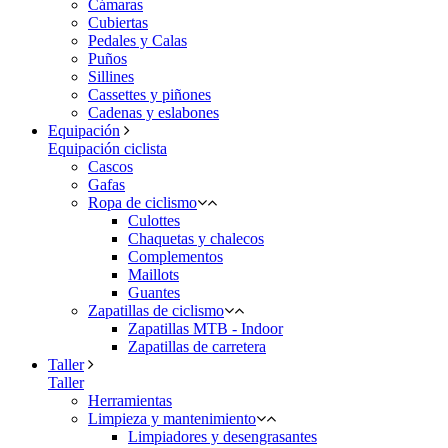
Cámaras
Cubiertas
Pedales y Calas
Puños
Sillines
Cassettes y piñones
Cadenas y eslabones
Equipación
Equipación ciclista
Cascos
Gafas
Ropa de ciclismo
Culottes
Chaquetas y chalecos
Complementos
Maillots
Guantes
Zapatillas de ciclismo
Zapatillas MTB - Indoor
Zapatillas de carretera
Taller
Taller
Herramientas
Limpieza y mantenimiento
Limpiadores y desengrasantes