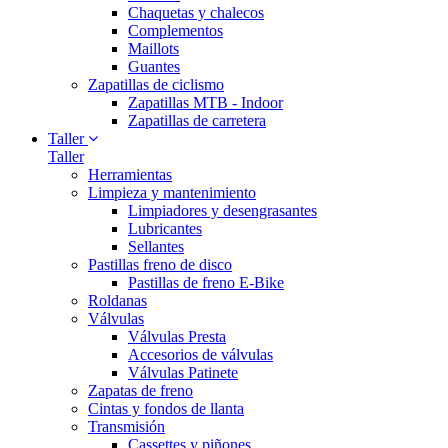
Chaquetas y chalecos
Complementos
Maillots
Guantes
Zapatillas de ciclismo
Zapatillas MTB - Indoor
Zapatillas de carretera
Taller
Taller
Herramientas
Limpieza y mantenimiento
Limpiadores y desengrasantes
Lubricantes
Sellantes
Pastillas freno de disco
Pastillas de freno E-Bike
Roldanas
Válvulas
Válvulas Presta
Accesorios de válvulas
Válvulas Patinete
Zapatas de freno
Cintas y fondos de llanta
Transmisión
Cassettes y piñones