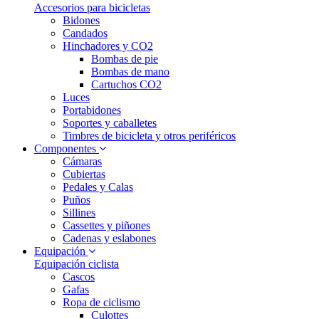
Accesorios para bicicletas
Bidones
Candados
Hinchadores y CO2
Bombas de pie
Bombas de mano
Cartuchos CO2
Luces
Portabidones
Soportes y caballetes
Timbres de bicicleta y otros periféricos
Componentes
Cámaras
Cubiertas
Pedales y Calas
Puños
Sillines
Cassettes y piñones
Cadenas y eslabones
Equipación
Equipación ciclista
Cascos
Gafas
Ropa de ciclismo
Culottes