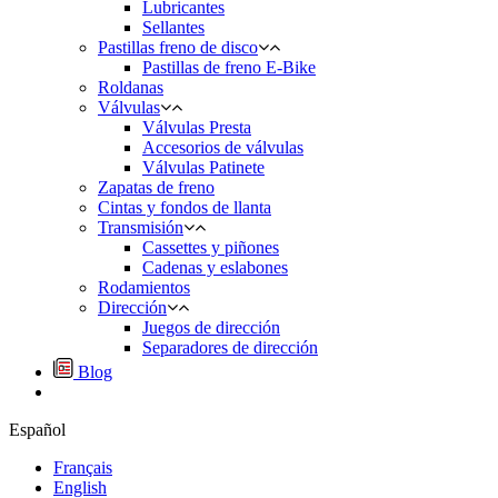
Lubricantes
Sellantes
Pastillas freno de disco
Pastillas de freno E-Bike
Roldanas
Válvulas
Válvulas Presta
Accesorios de válvulas
Válvulas Patinete
Zapatas de freno
Cintas y fondos de llanta
Transmisión
Cassettes y piñones
Cadenas y eslabones
Rodamientos
Dirección
Juegos de dirección
Separadores de dirección
Blog
Español
Français
English