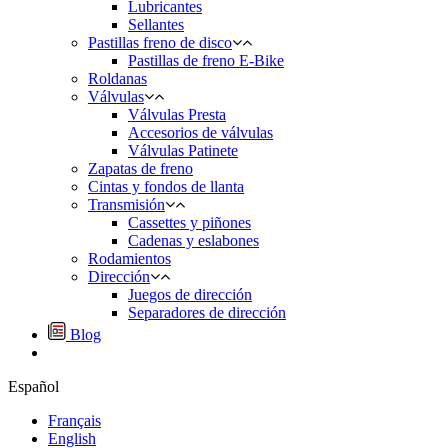
Lubricantes
Sellantes
Pastillas freno de disco
Pastillas de freno E-Bike
Roldanas
Válvulas
Válvulas Presta
Accesorios de válvulas
Válvulas Patinete
Zapatas de freno
Cintas y fondos de llanta
Transmisión
Cassettes y piñones
Cadenas y eslabones
Rodamientos
Dirección
Juegos de dirección
Separadores de dirección
Blog
Español
Français
English