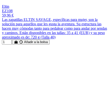
Eltin
EZ108
59,96 €
Las zapatillas ELTIN SAVAGE, específicas para mujer, son la
solución para aquellos que les gusta la aventura. Su estructura las
hacen muy cómodas tanto para pedalear como para andar por sendas
y caminos. Están disponibles en las tallas: 35 a 41 (EUR) y su peso
aproximado es de: 720 g (Talla 40)
Añadir a la bolsa