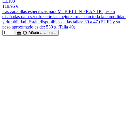
EZ103
119,95 €
Las zapatillas específicas para MTB ELTIN FRANTIC, están
diseñadas para ser ofrecerte las mejores rutas con toda la comodidad
y durabilidad. Están disponibles en las tallas: 39 a 47 (EUR) y su
peso aproximado es de: 530 g (Talla 40)
Añadir a la bolsa