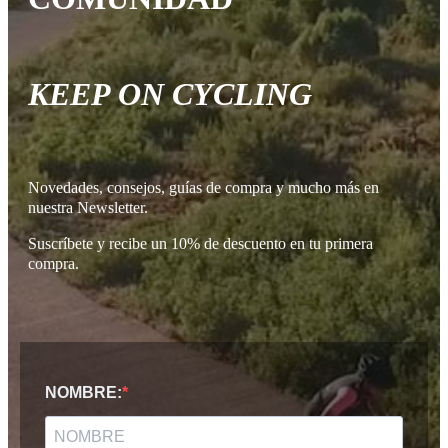
Zapatillas MTB - Indoor
7
Precio
€
€
Sexo
KEEP ON CYCLING
Hombre
6
Mujer
4
View products
10
Novedades, consejos, guías de compra y mucho más en
nuestra Newsletter.
Suscríbete y recibe un 10% de descuento en tu primera
compra.
NOMBRE: