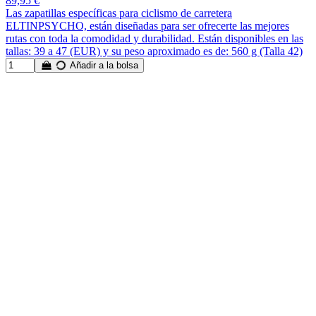
89,95 €
Las zapatillas específicas para ciclismo de carretera
ELTINPSYCHO, están diseñadas para ser ofrecerte las mejores
rutas con toda la comodidad y durabilidad. Están disponibles en las
tallas: 39 a 47 (EUR) y su peso aproximado es de: 560 g (Talla 42)
Añadir a la bolsa