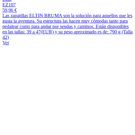
EZ107
59,96 €
Las zapatillas ELTIN BRUMA son la solución para aquellos que les
gusta la aventura. Su estructura las hacen muy cómodas tanto para
pedalear como para andar por sendas y caminos. Están disponibles
en las tallas: 39 a 47(EUR) y su peso aproximado es de: 790 g (Talla
42)
Ver