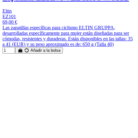
Eltin
EZ101
69,00 €
Las zapatillas específicas para ciclismo ELTIN GRUPPA,
desarrolladas específicamente para mujer están diseñadas para ser
cómodas, resistentes y duraderas. Están disponibles en las tallas: 35
a 41 (EUR) y su peso aproximado es de: 650 g (Talla 40)
Añadir a la bolsa