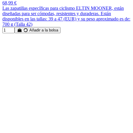
68,99 €
Las zapatillas específicas para ciclismo ELTIN MOONER, están
diseñadas para ser cómodas, resistentes y duraderas. Están
disponibles en las tallas: 39 a 47 (EUR) y su peso aproximado es de:
700 g (Talla 42)
Añadir a la bolsa