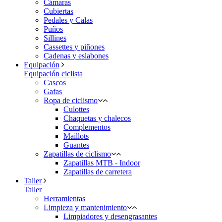
Cámaras
Cubiertas
Pedales y Calas
Puños
Sillines
Cassettes y piñones
Cadenas y eslabones
Equipación
Equipación ciclista
Cascos
Gafas
Ropa de ciclismo
Culottes
Chaquetas y chalecos
Complementos
Maillots
Guantes
Zapatillas de ciclismo
Zapatillas MTB - Indoor
Zapatillas de carretera
Taller
Taller
Herramientas
Limpieza y mantenimiento
Limpiadores y desengrasantes