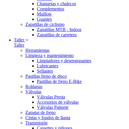
Chaquetas y chalecos
Complementos
Maillots
Guantes
Zapatillas de ciclismo
Zapatillas MTB - Indoor
Zapatillas de carretera
Taller
Taller
Herramientas
Limpieza y mantenimiento
Limpiadores y desengrasantes
Lubricantes
Sellantes
Pastillas freno de disco
Pastillas de freno E-Bike
Roldanas
Válvulas
Válvulas Presta
Accesorios de válvulas
Válvulas Patinete
Zapatas de freno
Cintas y fondos de llanta
Transmisión
Cassettes y piñones