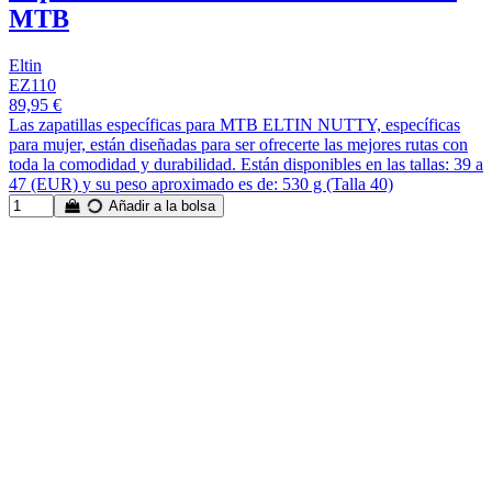
MTB
Eltin
EZ110
89,95 €
Las zapatillas específicas para MTB ELTIN NUTTY, específicas
para mujer, están diseñadas para ser ofrecerte las mejores rutas con
toda la comodidad y durabilidad. Están disponibles en las tallas: 39 a
47 (EUR) y su peso aproximado es de: 530 g (Talla 40)
Añadir a la bolsa