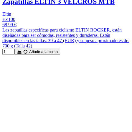
Zapatillas ELTIN 3 VELCROS MTB
Eltin
EZ100
68,99 €
Las zapatillas específicas para ciclismo ELTIN ROCKER, están
diseñadas para ser cómodas, resistentes y duraderas. Están
disponibles en las tallas: 39 a 47 (EUR) y su peso aproximado es de:
700 g (Talla 42)
Añadir a la bolsa