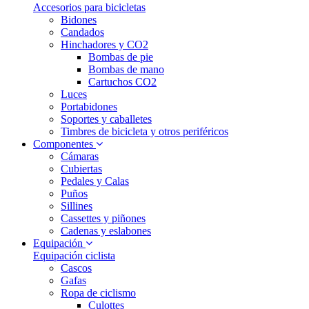
Accesorios para bicicletas
Bidones
Candados
Hinchadores y CO2
Bombas de pie
Bombas de mano
Cartuchos CO2
Luces
Portabidones
Soportes y caballetes
Timbres de bicicleta y otros periféricos
Componentes
Cámaras
Cubiertas
Pedales y Calas
Puños
Sillines
Cassettes y piñones
Cadenas y eslabones
Equipación
Equipación ciclista
Cascos
Gafas
Ropa de ciclismo
Culottes