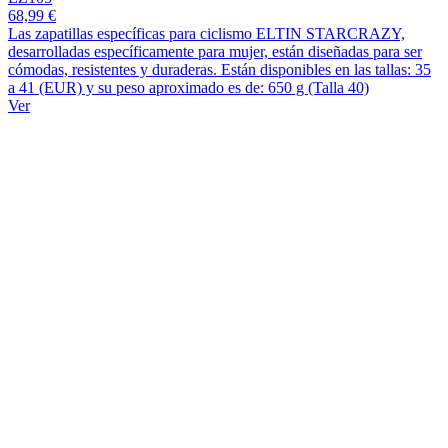
68,99 €
Las zapatillas específicas para ciclismo ELTIN STARCRAZY,
desarrolladas específicamente para mujer, están diseñadas para ser
cómodas, resistentes y duraderas. Están disponibles en las tallas: 35
a 41 (EUR) y su peso aproximado es de: 650 g (Talla 40)
Ver