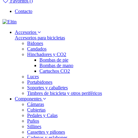
Favoritos (
)
Contacto
Accesorios
Accesorios para bicicletas
Bidones
Candados
Hinchadores y CO2
Bombas de pie
Bombas de mano
Cartuchos CO2
Luces
Portabidones
Soportes y caballetes
Timbres de bicicleta y otros periféricos
Componentes
Cámaras
Cubiertas
Pedales y Calas
Puños
Sillines
Cassettes y piñones
Cadenas y eslabones