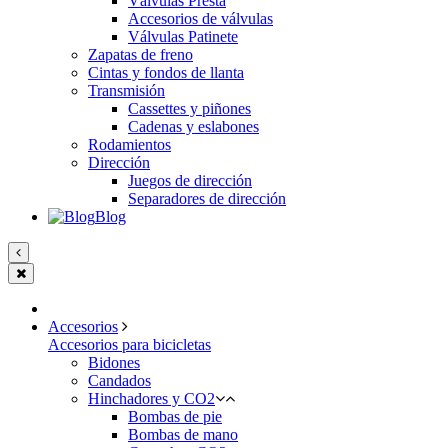
Válvulas Presta
Accesorios de válvulas
Válvulas Patinete
Zapatas de freno
Cintas y fondos de llanta
Transmisión
Cassettes y piñones
Cadenas y eslabones
Rodamientos
Dirección
Juegos de dirección
Separadores de dirección
Blog
Accesorios
Accesorios para bicicletas
Bidones
Candados
Hinchadores y CO2
Bombas de pie
Bombas de mano