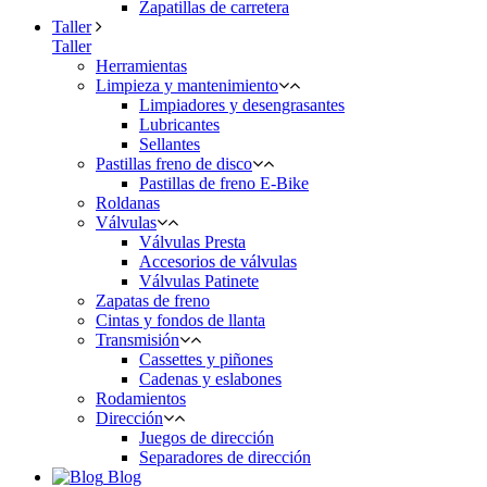
Zapatillas de carretera
Taller
Taller
Herramientas
Limpieza y mantenimiento
Limpiadores y desengrasantes
Lubricantes
Sellantes
Pastillas freno de disco
Pastillas de freno E-Bike
Roldanas
Válvulas
Válvulas Presta
Accesorios de válvulas
Válvulas Patinete
Zapatas de freno
Cintas y fondos de llanta
Transmisión
Cassettes y piñones
Cadenas y eslabones
Rodamientos
Dirección
Juegos de dirección
Separadores de dirección
Blog