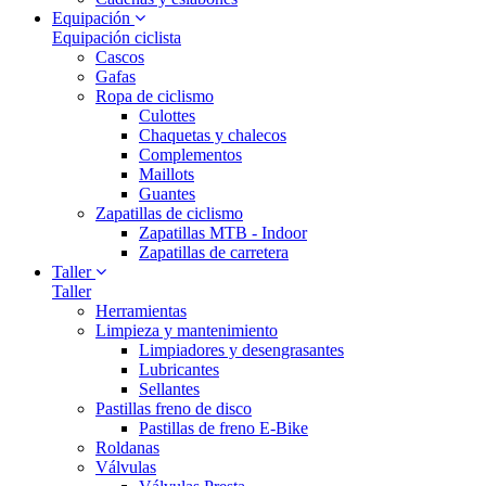
Equipación
Equipación ciclista
Cascos
Gafas
Ropa de ciclismo
Culottes
Chaquetas y chalecos
Complementos
Maillots
Guantes
Zapatillas de ciclismo
Zapatillas MTB - Indoor
Zapatillas de carretera
Taller
Taller
Herramientas
Limpieza y mantenimiento
Limpiadores y desengrasantes
Lubricantes
Sellantes
Pastillas freno de disco
Pastillas de freno E-Bike
Roldanas
Válvulas