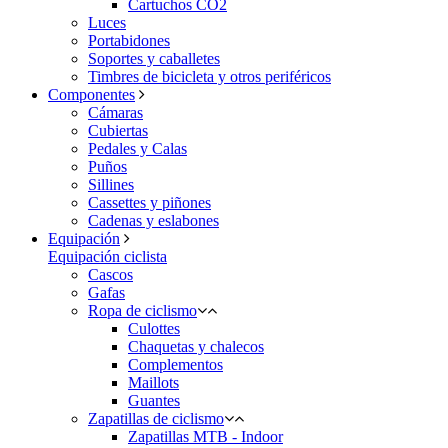
Cartuchos CO2
Luces
Portabidones
Soportes y caballetes
Timbres de bicicleta y otros periféricos
Componentes
Cámaras
Cubiertas
Pedales y Calas
Puños
Sillines
Cassettes y piñones
Cadenas y eslabones
Equipación
Equipación ciclista
Cascos
Gafas
Ropa de ciclismo
Culottes
Chaquetas y chalecos
Complementos
Maillots
Guantes
Zapatillas de ciclismo
Zapatillas MTB - Indoor