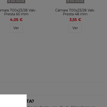
Sin stock
Sin stock
mara 700x23/28 Valv.
Cámara 700x23/28 Valv.
Presta 60 mm
Presta 48 mm
4,05 €
3,55 €
Ver
Ver
DE BICICLETA?