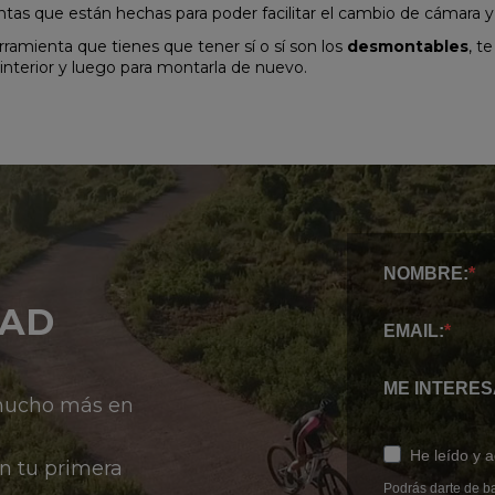
tas que están hechas para poder facilitar el cambio de cámara 
rramienta que tienes que tener sí o sí son los
desmontables
, t
interior y luego para montarla de nuevo.
NOMBRE:
DAD
EMAIL:
ME INTERES
 mucho más en
He leído y 
n tu primera
Podrás darte de ba