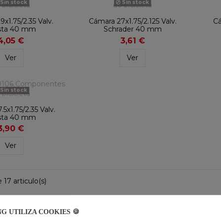
Sin stock
Sin stock
x1.75/2.35 Valv.
Cámara 27x1.75/2.125 Valv.
Cá
sta 40 mm
Schrader 40 mm
4,05 €
3,61 €
Ver
Ver
Sin stock
5x1.75/2.35 Valv.
sta 40 mm
3,90 €
Ver
 17 articulo(s)
¿CÓMO ELEGIR TU CÁMARA 
NG UTILIZA COOKIES 🍪