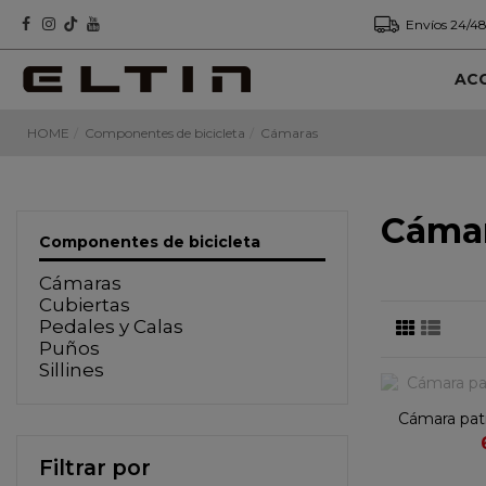
Envíos 24/48
AC
HOME
Componentes de bicicleta
Cámaras
Cáma
Componentes de bicicleta
Cámaras
Cubiertas
Pedales y Calas
Puños
Sillines
Cámara pati
Filtrar por