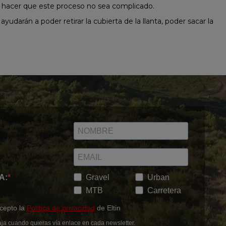
y hacer que este proceso no sea complicado.
e ayudarán a poder retirar la cubierta de la llanta, poder sacar la
A:
Gravel
Urban
MTB
Carretera
acepto la
Política de privacidad
de Eltin
ja cuando quieras vía enlace en cada newsletter.