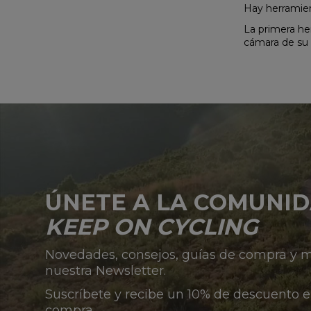
Hay herramien
La primera he
cámara de su 
ÚNETE A LA COMUNI
KEEP ON CYCLING
Novedades, consejos, guías de compra y
nuestra Newsletter.
Suscríbete y recibe un 10% de descuento e
compra.