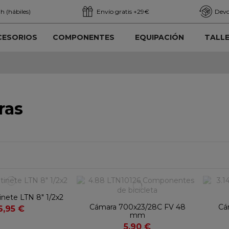
h (hábiles)
Envío gratis +29€
Devo
CESORIOS
COMPONENTES
EQUIPACIÓN
TALL
ras
nete LTN 8" 1/2x2
Cámara 700x23/28C FV 48
Cám
6,95 €
mm
5,90 €