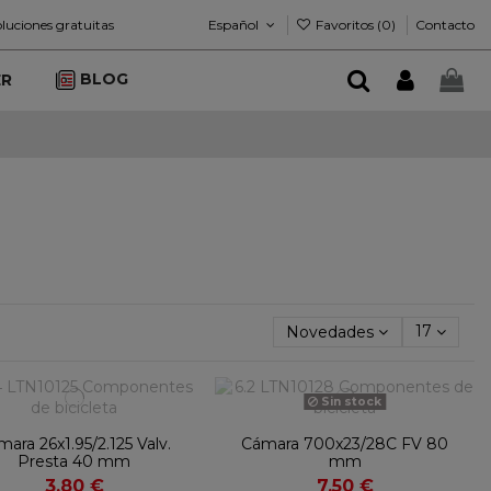
Español
Favoritos (
0
)
luciones gratuitas
Contacto
BLOG
ER
Novedades
17
Sin stock
ara 26x1.95/2.125 Valv.
Cámara 700x23/28C FV 80
Presta 40 mm
mm
3,80 €
7,50 €