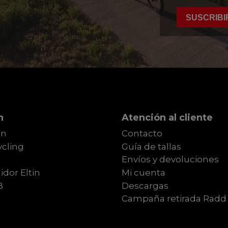
SUSCRIBI
n
Atención al cliente
in
Contacto
cling
Guía de tallas
Envíos y devoluciones
idor Eltin
Mi cuenta
B
Descargas
Campaña retirada Radd