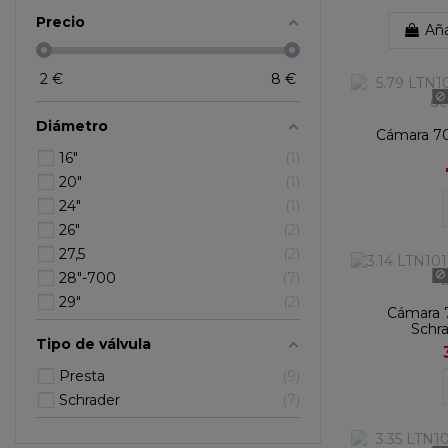
Precio
Aña
2
€
8
€
Diámetro
Cámara 7
16"
1
20"
1
24"
1
26"
2
27,5
2
28"-700
7
29"
2
Cámara 7
Schr
Tipo de válvula
Presta
9
Schrader
7