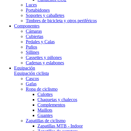
Luces
Portabidones
Soportes y caballetes
Timbres de bicicleta y otros periféricos
Componentes
Cámaras
Cubiertas
Pedales y Calas
Puños
Sillines
Cassettes y piñones
Cadenas y eslabones
Equipación
Equipación ciclista
Cascos
Gafas
Ropa de ciclismo
Culottes
Chaquetas y chalecos
Complementos
Maillots
Guantes
Zapatillas de ciclismo
Zapatillas MTB - Indoor