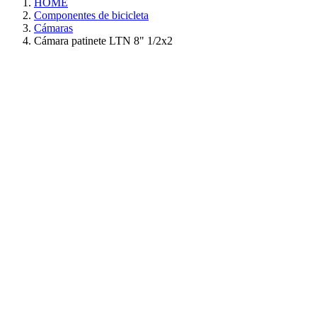
HOME
Componentes de bicicleta
Cámaras
Cámara patinete LTN 8" 1/2x2