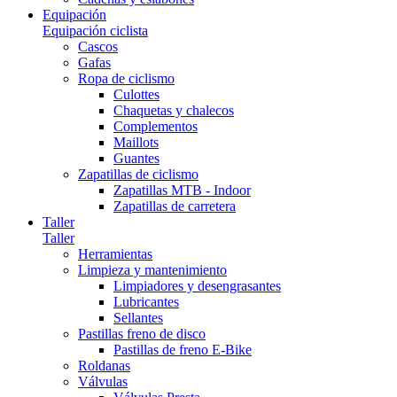
Equipación
Equipación ciclista
Cascos
Gafas
Ropa de ciclismo
Culottes
Chaquetas y chalecos
Complementos
Maillots
Guantes
Zapatillas de ciclismo
Zapatillas MTB - Indoor
Zapatillas de carretera
Taller
Taller
Herramientas
Limpieza y mantenimiento
Limpiadores y desengrasantes
Lubricantes
Sellantes
Pastillas freno de disco
Pastillas de freno E-Bike
Roldanas
Válvulas