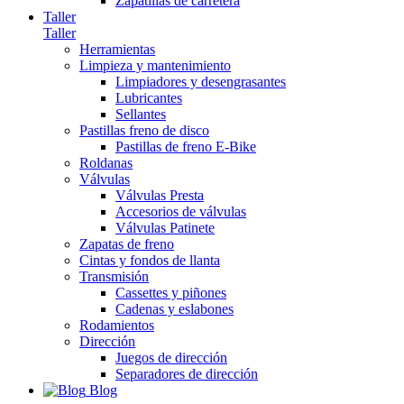
Zapatillas de carretera
Taller
Taller
Herramientas
Limpieza y mantenimiento
Limpiadores y desengrasantes
Lubricantes
Sellantes
Pastillas freno de disco
Pastillas de freno E-Bike
Roldanas
Válvulas
Válvulas Presta
Accesorios de válvulas
Válvulas Patinete
Zapatas de freno
Cintas y fondos de llanta
Transmisión
Cassettes y piñones
Cadenas y eslabones
Rodamientos
Dirección
Juegos de dirección
Separadores de dirección
Blog