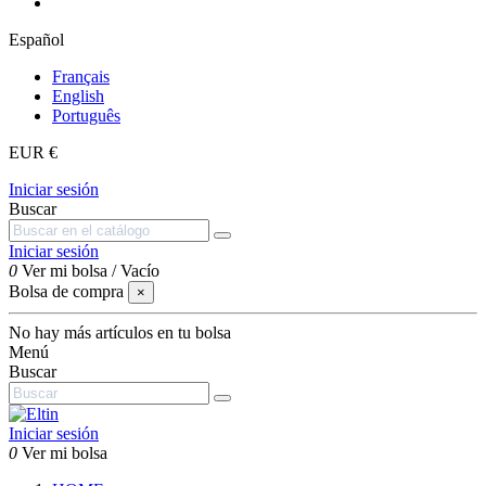
Español
Français
English
Português
EUR €
Iniciar sesión
Buscar
Iniciar sesión
0
Ver mi bolsa
/
Vacío
Bolsa de compra
×
No hay más artículos en tu bolsa
Menú
Buscar
Iniciar sesión
0
Ver mi bolsa