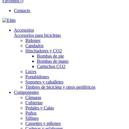
Favoritos (
)
Contacto
Accesorios
Accesorios para bicicletas
Bidones
Candados
Hinchadores y CO2
Bombas de pie
Bombas de mano
Cartuchos CO2
Luces
Portabidones
Soportes y caballetes
Timbres de bicicleta y otros periféricos
Componentes
Cámaras
Cubiertas
Pedales y Calas
Puños
Sillines
Cassettes y piñones
Cadenas y eslabones