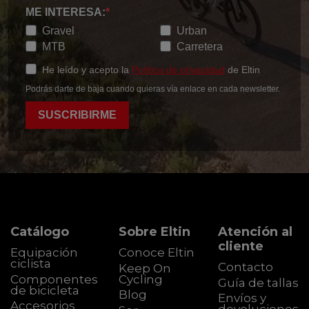
ME INTERESA:
Gravel
Urban
MTB
Carretera
He leído y acepto la
Política de privacidad
de Eltin
Podrás darte de baja cuando quieras vía enlace en cada newsletter.
SUSCRIBIRME
Catálogo
Sobre Eltin
Atención al
cliente
Equipación
Conoce Eltin
ciclista
Contacto
Keep On
Componentes
Cycling
Guía de tallas
de bicicleta
Blog
Envíos y
Accesorios