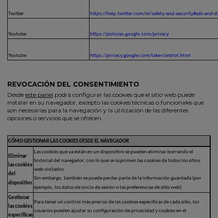
Twitter
https://help.twitter.com/nl/safety-and-security#ads-and-d
Youtube
https://policies.google.com/privacy
Youtube
https://privacy.google.com/take-control.html
REVOCACIÓN DEL CONSENTIMIENTO
Desde
este panel
podrá configurar las cookies que el sitio web puede
instalar en su navegador, excepto las cookies técnicas o funcionales que
son necesarias para la navegación y la utilización de las diferentes
opciones o servicios que se ofrecen.
CÓMO GESTIONAR LAS COOKIES DESDE EL NAVEGADOR
Las cookies que ya están en un dispositivo se pueden eliminar borrando el
Eliminar
historial del navegador, con lo que se suprimen las cookies de todos los sitios
las cookies
web visitados.
del
Sin embargo, también se puede perder parte de la información guardada (por
dispositivo
ejemplo, los datos de inicio de sesión o las preferencias de sitio web).
Gestionar
Para tener un control más preciso de las cookies específicas de cada sitio, los
las cookies
usuarios pueden ajustar su configuración de privacidad y cookies en el
específicas