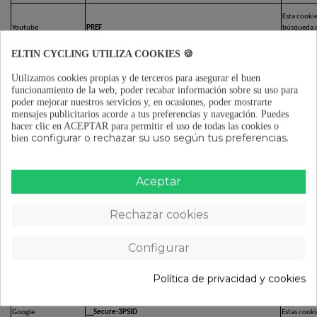
Esta cookie
Youtube
PREF
búsqueda d
ELTIN CYCLING UTILIZA COOKIES 🍪
Utilizamos cookies propias y de terceros para asegurar el buen
funcionamiento de la web, poder recabar información sobre su uso para
poder mejorar nuestros servicios y, en ocasiones, poder mostrarte
PROPIEDAD
COOKIE
FINALIDA
mensajes publicitarios acorde a tus preferencias y navegación.
Puedes
hacer clic en ACEPTAR para permitir el uso de todas las cookies o
Google Analytics
_ga
ID utiliza p
configurar o rechazar su uso según tus preferencias.
bien
Google
__Secure-3PAPISID
Estas cooki
Aceptar
Google
__Secure-3PSID
Estas cooki
Rechazar cookies
Google
__Secure-3PAPISID
Estas cooki
Configurar
Google
__Secure-3PSID
Estas cooki
Política de privacidad y cookies
Google
__Secure-3PAPISID
Estas cooki
Google
__Secure-3PSID
Estas cooki