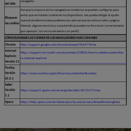
navegador.
del sitio
Aunque la mayoría de los navegadores modernos se pueden configurar para
evitar que se instalen cookies en los dispositivos, eso puede obligar al ajuste
Bloquear
manual de determinadas preferencias cada vez que se visite un sitio o página.
las cookies
Además, algunos servicios y características pueden no funcionar correctamente
(por ejemplo, los inicios de sesión con perfil).
CÓMO ELIMINAR LAS COOKIES DE LOS NAVEGADORES MÁS COMUNES
Chrome
http://support.google.com/chrome/answer/95647?hl=es
Internet
https://support.microsoft.com/es-es/help/278835/how-to-delete-cookie-files-
Explorer.
in-internet-explorer
Versión 11
Firefox.
Versión
https://www.mozilla.org/es-ES/privacy/websites/#cookies
65.0.1
Safari
Versión
https://support.apple.com/es-es/guide/safari/sfri11471/mac
5.1
Opera
https://help.opera.com/en/latest/security-and-privacy/#clearBrowsingData