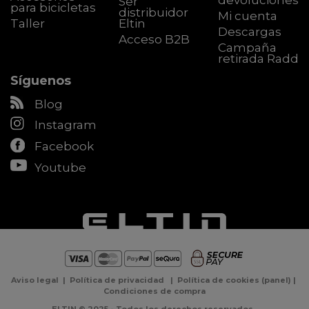
devoluciones
Ser
para bicicletas
distribuidor
Mi cuenta
Taller
Eltin
Descargas
Acceso B2B
Campaña
retirada Radd
Síguenos
Blog
Instagram
Facebook
Youtube
Aviso legal
|
Política de privacidad
|
Política de cookies
(
panel
) |
Condiciones de compra
ELTIN © 2025 - Todos los derechos reservados.