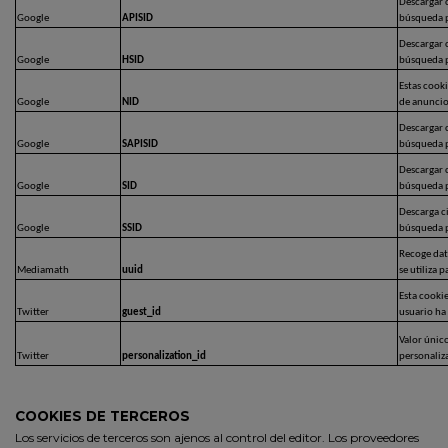
Descargar c
Google
APISID
búsqueda p
Descargar c
Google
HSID
búsqueda p
Estas cooki
Google
NID
de anunci
Descargar c
Google
SAPISID
búsqueda p
Descargar c
Google
SID
búsqueda p
Descarga c
Google
SSID
búsqueda p
Recoge dato
Mediamath
uuid
se utiliza 
Esta cookie
Twitter
guest_id
usuario ha 
Valor únic
Twitter
personalization_id
personaliza
COOKIES DE TERCEROS
Los servicios de terceros son ajenos al control del editor. Los proveedores