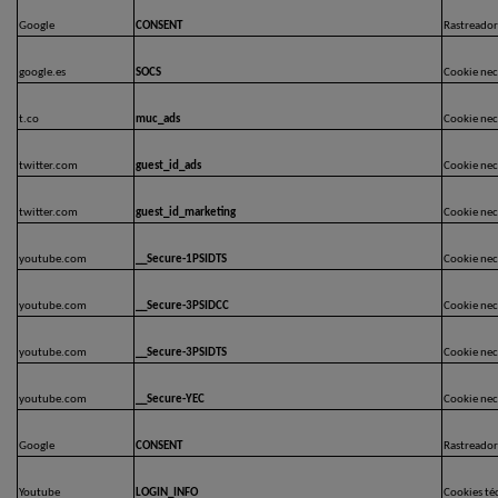
Google
CONSENT
Rastreador
google.es
SOCS
Cookie nece
t.co
muc_ads
Cookie nece
twitter.com
guest_id_ads
Cookie nece
twitter.com
guest_id_marketing
Cookie nece
youtube.com
__Secure-1PSIDTS
Cookie nece
youtube.com
__Secure-3PSIDCC
Cookie nece
youtube.com
__Secure-3PSIDTS
Cookie nece
youtube.com
__Secure-YEC
Cookie nece
Google
CONSENT
Rastreador
Youtube
LOGIN_INFO
Cookies te