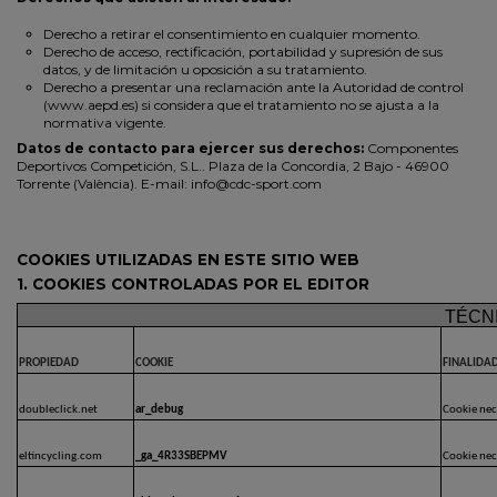
Derecho a retirar el consentimiento en cualquier momento.
Derecho de acceso, rectificación, portabilidad y supresión de sus
datos, y de limitación u oposición a su tratamiento.
Derecho a presentar una reclamación ante la Autoridad de control
(www.aepd.es) si considera que el tratamiento no se ajusta a la
normativa vigente.
Datos de contacto para ejercer sus derechos:
Componentes
Deportivos Competición, S.L.. Plaza de la Concordia, 2 Bajo - 46900
Torrente (València). E-mail: info@cdc-sport.com
COOKIES UTILIZADAS EN ESTE SITIO WEB
1. COOKIES CONTROLADAS POR EL EDITOR
TÉCN
PROPIEDAD
COOKIE
FINALIDA
doubleclick.net
ar_debug
Cookie nece
eltincycling.com
_ga_4R33SBEPMV
Cookie nece