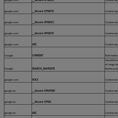
google.com
__Secure-1PSIDCC
Cookie nece
google.com
__Secure-1PSIDTS
Cookie nece
google.com
__Secure-3PSIDCC
Cookie nece
google.com
__Secure-3PSIDTS
Cookie nece
google.com
AEC
Cookie nece
Google
CONSENT
Rastreador
SameSite ev
el riesgo d
Google
SEARCH_SAMESITE
falsificacio
google.com
SOCS
Cookie nece
google.es
__Secure-1PAPISID
Cookie nece
google.es
__Secure-1PSID
Cookie nece
google.es
AEC
Cookie nece