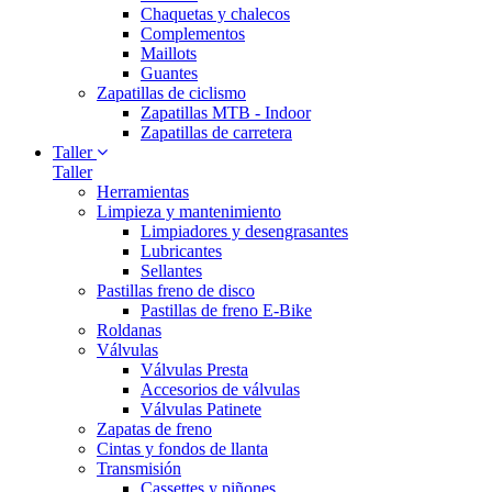
Chaquetas y chalecos
Complementos
Maillots
Guantes
Zapatillas de ciclismo
Zapatillas MTB - Indoor
Zapatillas de carretera
Taller
Taller
Herramientas
Limpieza y mantenimiento
Limpiadores y desengrasantes
Lubricantes
Sellantes
Pastillas freno de disco
Pastillas de freno E-Bike
Roldanas
Válvulas
Válvulas Presta
Accesorios de válvulas
Válvulas Patinete
Zapatas de freno
Cintas y fondos de llanta
Transmisión
Cassettes y piñones