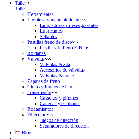
Taller
Taller
Herramientas
Limpieza y mantenimiento
Limpiadores y desengrasantes
Lubricantes
Sellantes
Pastillas freno de disco
Pastillas de freno E-Bike
Roldanas
Válvulas
Válvulas Presta
Accesorios de válvulas
Válvulas Patinete
Zapatas de freno
Cintas y fondos de llanta
Transmisión
Cassettes y piñones
Cadenas y eslabones
Rodamientos
Dirección
Juegos de dirección
Separadores de dirección
Blog