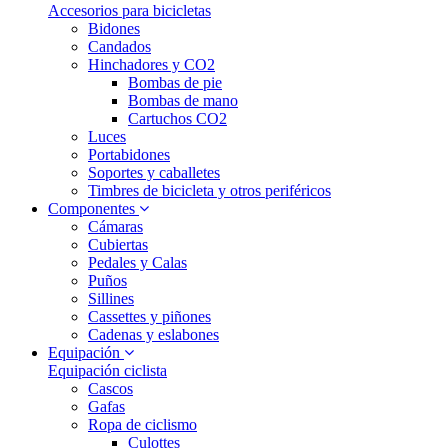
Accesorios para bicicletas
Bidones
Candados
Hinchadores y CO2
Bombas de pie
Bombas de mano
Cartuchos CO2
Luces
Portabidones
Soportes y caballetes
Timbres de bicicleta y otros periféricos
Componentes
Cámaras
Cubiertas
Pedales y Calas
Puños
Sillines
Cassettes y piñones
Cadenas y eslabones
Equipación
Equipación ciclista
Cascos
Gafas
Ropa de ciclismo
Culottes