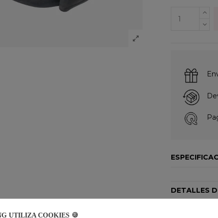
Env
Dev
Pag
ESPECIFICA
DETALLES 
CERTIFICAD
NG UTILIZA COOKIES 🍪