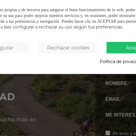
OPINIONES
(
es propias y de terceros para asegurar el buen funcionamiento de la web, poder
e su uso para poder mejorar nuestros servicios y, en ocasiones, poder mostrart
rde a tus preferencias y navegación.
Puedes hacer clic en ACEPTAR para permit
configurar o rechazar su uso según tus preferencias.
s o bien
igurar
Rechazar cookies
Ace
Política de priva
NOMBRE:
DAD
EMAIL:
ME INTERES
 mucho más en
He leído y 