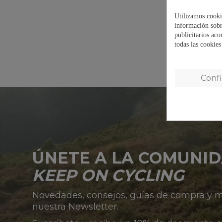
Utilizamos cooki
información sobr
publicitarios aco
todas las cookie
Conf
ÚNETE A LA COMUNI
KEEP ON CYCLING
Novedades, consejos, guías de compra y
nuestra Newsletter.