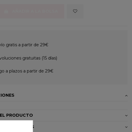
AÑADIR A LA BOLSA
ío gratis a partir de 29€
oluciones gratuitas (15 días)
o a plazos a partir de 29€
CIONES
DEL PRODUCTO
OS / MANUALES