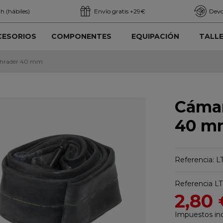
h (hábiles)
Envío gratis +29€
Devo
CESORIOS
COMPONENTES
EQUIPACIÓN
TALL
Schrader 40 mm
Cámar
40 m
Referencia: L
Referencia
LT
2,80
Impuestos inc