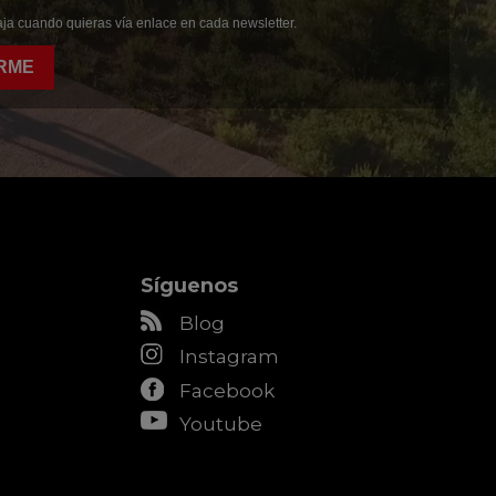
ja cuando quieras vía enlace en cada newsletter.
RME
Síguenos
Blog
Instagram
Facebook
Youtube