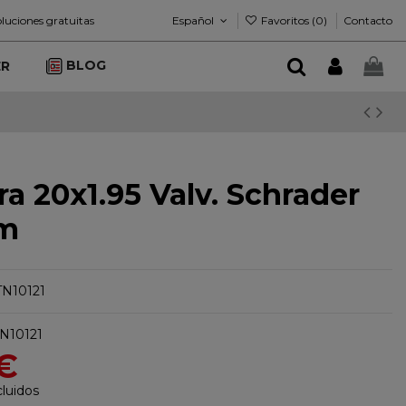
Español
Favoritos (
0
)
luciones gratuitas
Contacto
BLOG
ER
a 20x1.95 Valv. Schrader
m
TN10121
N10121
 €
luidos