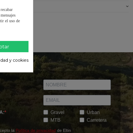
0)
 recabar
e mensajes
ir el uso de
ptar
cidad y cookies
A:
Gravel
Urban
MTB
Carretera
acepto la
Política de privacidad
de Eltin