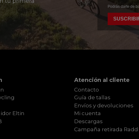
n tu primera
Podrás darte de ba
SUSCRIBI
n
Atención al cliente
in
Contacto
cling
Guía de tallas
Envíos y devoluciones
idor Eltin
Mi cuenta
B
Descargas
Campaña retirada Radd