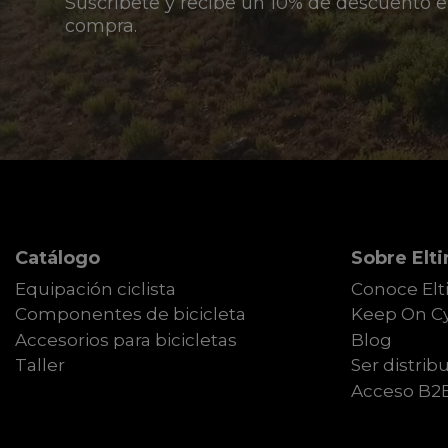
Suscríbete y recibe un 10% de descuento e
compra.
Catálogo
Sobre Elti
Equipación ciclista
Conoce Elt
Componentes de bicicleta
Keep On Cy
Accesorios para bicicletas
Blog
Taller
Ser distribu
Acceso B2