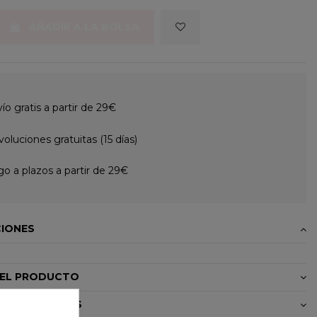
AÑADIR A LA BOLSA
ío gratis a partir de 29€
oluciones gratuitas (15 días)
o a plazos a partir de 29€
CIONES
DEL PRODUCTO
OS / MANUALES