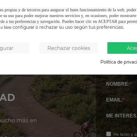
OPINIONES
(
es propias y de terceros para asegurar el buen funcionamiento de la web, poder
e su uso para poder mejorar nuestros servicios y, en ocasiones, poder mostrart
rde a tus preferencias y navegación.
Puedes hacer clic en ACEPTAR para permit
configurar o rechazar su uso según tus preferencias.
s o bien
igurar
Rechazar cookies
Ace
Política de priva
NOMBRE:
DAD
EMAIL:
ME INTERES
 mucho más en
He leído y 