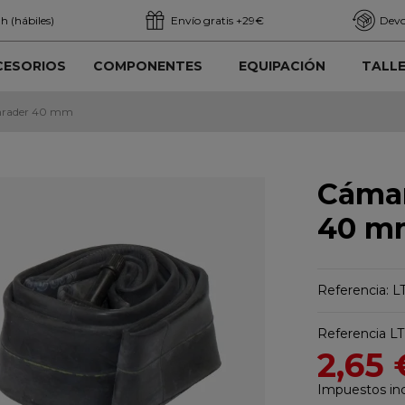
h (hábiles)
Envío gratis +29€
Devo
CESORIOS
COMPONENTES
EQUIPACIÓN
TALL
chrader 40 mm
Cámar
40 m
Referencia: 
Referencia
LT
2,65 
Impuestos inc