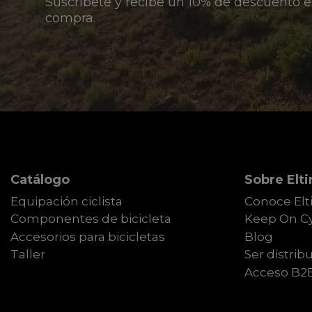
Suscríbete y recibe un 10% de descuento e
compra.
Catálogo
Sobre Elti
Equipación ciclista
Conoce Elt
Componentes de bicicleta
Keep On Cy
Accesorios para bicicletas
Blog
Taller
Ser distribu
Acceso B2