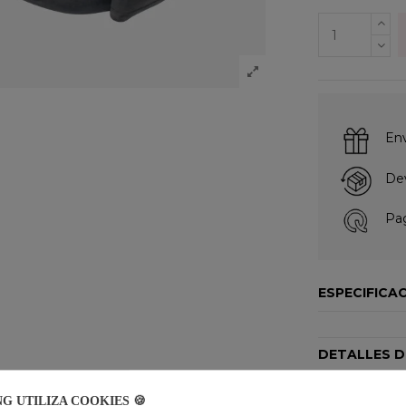
Env
Dev
Pag
ESPECIFICA
DETALLES 
CERTIFICAD
NG UTILIZA COOKIES 🍪