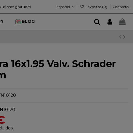
Español
Favoritos (
0
)
luciones gratuitas
Contacto
BLOG
ER
a 16x1.95 Valv. Schrader
m
LTN10120
N10120
€
luidos