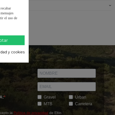
0)
 recabar
e mensajes
ir el uso de
ptar
cidad y cookies
A:
Gravel
Urban
MTB
Carretera
acepto la
Política de privacidad
de Eltin