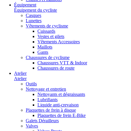
Équipement
Équipement du cycliste
Casques
Lunettes
Vêtements de cyclisme
Cuissards
Vestes et gilets
Vêtements Accessoires
Maillots
Gants
Chaussures de cyclisme
Chaussures VTT & Indoor
Chaussures de route
Atelier
Atelier
Outils
Nettoyage et entretien
Nettoyants et dégraissants
Lubrifiants
Liquide anti-crevaison
Plaquettes de frein à disque
Plaquettes de frein E-Bike
Galets Dérailleurs
Valves