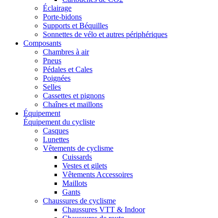
Éclairage
Porte-bidons
Supports et Béquilles
Sonnettes de vélo et autres périphériques
Composants
Chambres à air
Pneus
Pédales et Cales
Poignées
Selles
Cassettes et pignons
Chaînes et maillons
Équipement
Équipement du cycliste
Casques
Lunettes
Vêtements de cyclisme
Cuissards
Vestes et gilets
Vêtements Accessoires
Maillots
Gants
Chaussures de cyclisme
Chaussures VTT & Indoor