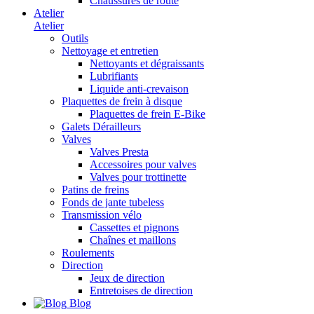
Chaussures de route
Atelier
Atelier
Outils
Nettoyage et entretien
Nettoyants et dégraissants
Lubrifiants
Liquide anti-crevaison
Plaquettes de frein à disque
Plaquettes de frein E-Bike
Galets Dérailleurs
Valves
Valves Presta
Accessoires pour valves
Valves pour trottinette
Patins de freins
Fonds de jante tubeless
Transmission vélo
Cassettes et pignons
Chaînes et maillons
Roulements
Direction
Jeux de direction
Entretoises de direction
Blog