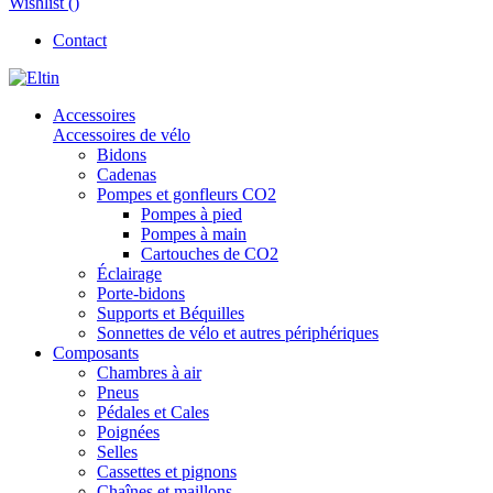
Wishlist (
)
Contact
Accessoires
Accessoires de vélo
Bidons
Cadenas
Pompes et gonfleurs CO2
Pompes à pied
Pompes à main
Cartouches de CO2
Éclairage
Porte-bidons
Supports et Béquilles
Sonnettes de vélo et autres périphériques
Composants
Chambres à air
Pneus
Pédales et Cales
Poignées
Selles
Cassettes et pignons
Chaînes et maillons