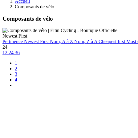
Accueil
Composants de vélo
Composants de vélo
Newest First
Pertinence
Newest First
Nom, A à Z
Nom, Z à A
Cheapest first
Most 
24
12
24
36
1
2
3
4