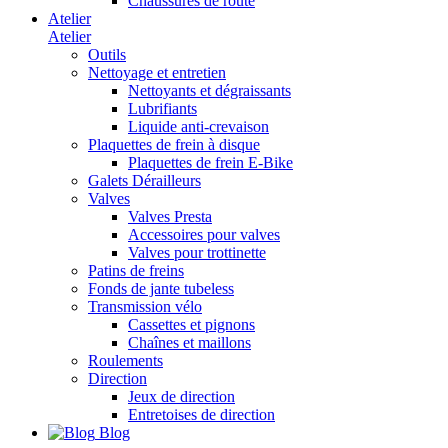
Chaussures de route
Atelier
Atelier
Outils
Nettoyage et entretien
Nettoyants et dégraissants
Lubrifiants
Liquide anti-crevaison
Plaquettes de frein à disque
Plaquettes de frein E-Bike
Galets Dérailleurs
Valves
Valves Presta
Accessoires pour valves
Valves pour trottinette
Patins de freins
Fonds de jante tubeless
Transmission vélo
Cassettes et pignons
Chaînes et maillons
Roulements
Direction
Jeux de direction
Entretoises de direction
Blog