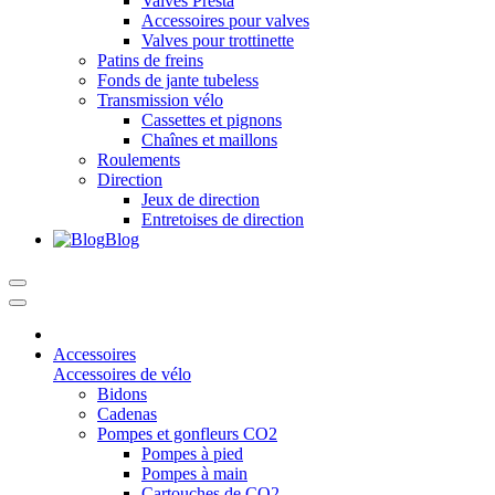
Valves Presta
Accessoires pour valves
Valves pour trottinette
Patins de freins
Fonds de jante tubeless
Transmission vélo
Cassettes et pignons
Chaînes et maillons
Roulements
Direction
Jeux de direction
Entretoises de direction
Blog
Accessoires
Accessoires de vélo
Bidons
Cadenas
Pompes et gonfleurs CO2
Pompes à pied
Pompes à main
Cartouches de CO2