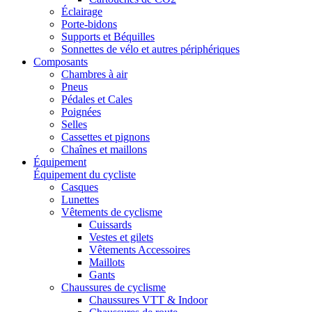
Éclairage
Porte-bidons
Supports et Béquilles
Sonnettes de vélo et autres périphériques
Composants
Chambres à air
Pneus
Pédales et Cales
Poignées
Selles
Cassettes et pignons
Chaînes et maillons
Équipement
Équipement du cycliste
Casques
Lunettes
Vêtements de cyclisme
Cuissards
Vestes et gilets
Vêtements Accessoires
Maillots
Gants
Chaussures de cyclisme
Chaussures VTT & Indoor