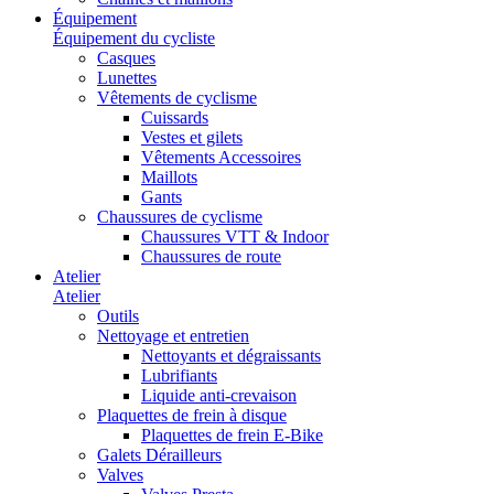
Équipement
Équipement du cycliste
Casques
Lunettes
Vêtements de cyclisme
Cuissards
Vestes et gilets
Vêtements Accessoires
Maillots
Gants
Chaussures de cyclisme
Chaussures VTT & Indoor
Chaussures de route
Atelier
Atelier
Outils
Nettoyage et entretien
Nettoyants et dégraissants
Lubrifiants
Liquide anti-crevaison
Plaquettes de frein à disque
Plaquettes de frein E-Bike
Galets Dérailleurs
Valves