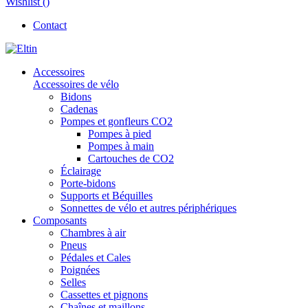
Wishlist (
)
Contact
Accessoires
Accessoires de vélo
Bidons
Cadenas
Pompes et gonfleurs CO2
Pompes à pied
Pompes à main
Cartouches de CO2
Éclairage
Porte-bidons
Supports et Béquilles
Sonnettes de vélo et autres périphériques
Composants
Chambres à air
Pneus
Pédales et Cales
Poignées
Selles
Cassettes et pignons
Chaînes et maillons