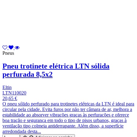
Pneus
Pneu trotinete elétrica LTN sólida
perfurada 8,5x2
Eltin
LTN110020
20,65 €
O pneu sólido perfurado para trotinetes elétricas da LTN é ideal para
circular pela cidade. Evita furos por não ter câmara de ar, melhora a
estabilidade ao absorver vibrações graças às perfurações e oferece
boa tração e segurança em todo o tipo de pisos urbanos, graças à
ventilação tipo colmeia antiderrapante. Além disso, a superfície
arredondada desta...