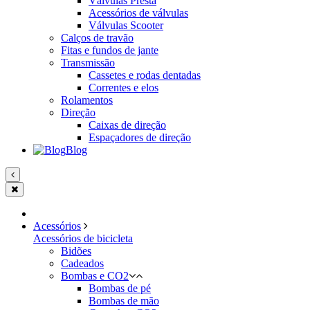
Válvulas Presta
Acessórios de válvulas
Válvulas Scooter
Calços de travão
Fitas e fundos de jante
Transmissão
Cassetes e rodas dentadas
Correntes e elos
Rolamentos
Direção
Caixas de direção
Espaçadores de direção
Blog
Acessórios
Acessórios de bicicleta
Bidões
Cadeados
Bombas e CO2
Bombas de pé
Bombas de mão