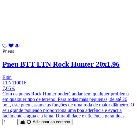
Pneus
Pneu BTT LTN Rock Hunter 20x1.96
Eltin
LTN110016
7,05 €
Com os pneus Rock Hunter poderá andar sem qualquer problema
em qualquer tipo de terreno. Para rodas mais pequenas, de até 26
pol., este pneu assume as funções de uma roda de maior diâmetro. O
seu grande taqueado proporciona uma boa aderência e evacua
facilmente a água e a lama. Durabilidade e eficiência garantidas.
Adicionar ao carrinho