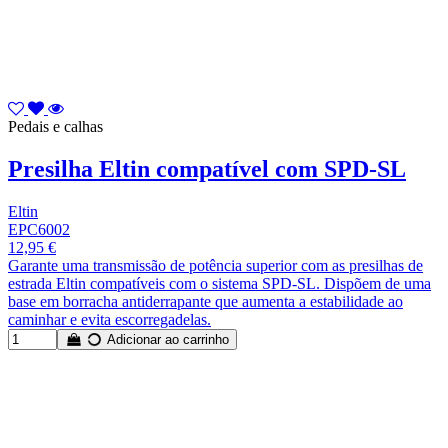
Pedais e calhas
Presilha Eltin compatível com SPD-SL
Eltin
EPC6002
12,95 €
Garante uma transmissão de potência superior com as presilhas de
estrada Eltin compatíveis com o sistema SPD-SL. Dispõem de uma
base em borracha antiderrapante que aumenta a estabilidade ao
caminhar e evita escorregadelas.
Adicionar ao carrinho