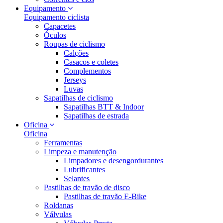
Equipamento
Equipamento ciclista
Capacetes
Óculos
Roupas de ciclismo
Calções
Casacos e coletes
Complementos
Jerseys
Luvas
Sapatilhas de ciclismo
Sapatilhas BTT & Indoor
Sapatilhas de estrada
Oficina
Oficina
Ferramentas
Limpeza e manutenção
Limpadores e desengordurantes
Lubrificantes
Selantes
Pastilhas de travão de disco
Pastilhas de travão E-Bike
Roldanas
Válvulas