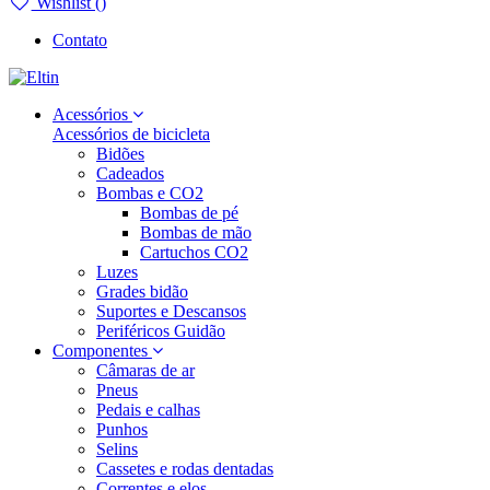
Wishlist (
)
Contato
Acessórios
Acessórios de bicicleta
Bidões
Cadeados
Bombas e CO2
Bombas de pé
Bombas de mão
Cartuchos CO2
Luzes
Grades bidão
Suportes e Descansos
Periféricos Guidão
Componentes
Câmaras de ar
Pneus
Pedais e calhas
Punhos
Selins
Cassetes e rodas dentadas
Correntes e elos