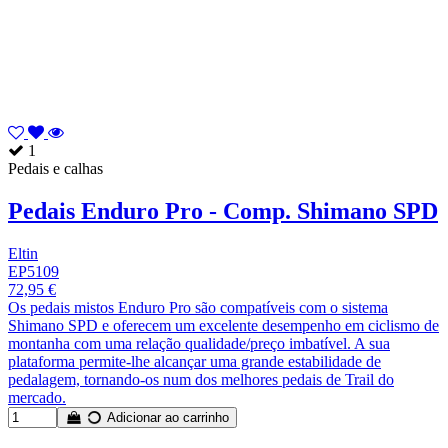
1
Pedais e calhas
Pedais Enduro Pro - Comp. Shimano SPD
Eltin
EP5109
72,95 €
Os pedais mistos Enduro Pro são compatíveis com o sistema
Shimano SPD e oferecem um excelente desempenho em ciclismo de
montanha com uma relação qualidade/preço imbatível. A sua
plataforma permite-lhe alcançar uma grande estabilidade de
pedalagem, tornando-os num dos melhores pedais de Trail do
mercado.
Adicionar ao carrinho