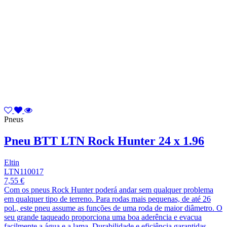
Pneus
Pneu BTT LTN Rock Hunter 24 x 1.96
Eltin
LTN110017
7,55 €
Com os pneus Rock Hunter poderá andar sem qualquer problema
em qualquer tipo de terreno. Para rodas mais pequenas, de até 26
pol., este pneu assume as funções de uma roda de maior diâmetro. O
seu grande taqueado proporciona uma boa aderência e evacua
facilmente a água e a lama. Durabilidade e eficiência garantidas.