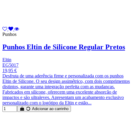
Punhos
Punhos Eltin de Silicone Regular Pretos
Eltin
EG5017
19,95 €
Desfruta de uma aderência firme e personalizada com os punhos
Eltin de Silicone. O seu design assimétrico, com dois comprimentos
distintos, garante uma integração perfeita com as mudanças.
Fabricados em silicone, oferecem uma excelente absorção de
impactos e são ultraleves. Apresentam um acabamento exclusivo
personalizado com o logótipo da Eltin e estão...
Adicionar ao carrinho