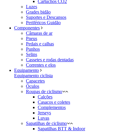
Cartuchos CO2
Luzes
Grades bidão
Suportes e Descansos
Periféricos Guidão
Componentes
Câmaras de ar
Pneus
Pedais e calhas
Punhos
Selins
Cassetes e rodas dentadas
Correntes e elos
Equipamento
Equipamento ciclista
Capacetes
Óculos
Roupas de ciclismo
Calções
Casacos e coletes
Complementos
Jerseys
Luvas
Sapatilhas de ciclismo
Sapatilhas BTT & Indoor