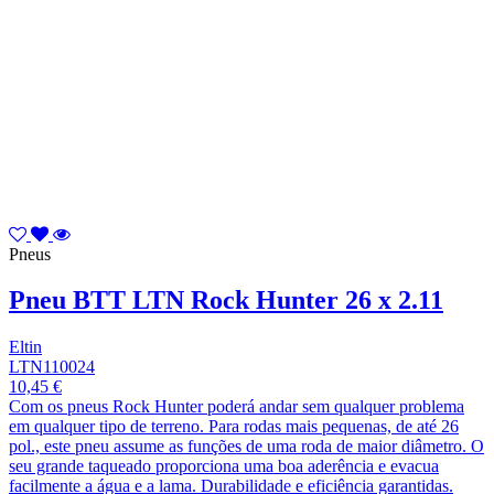
Pneus
Pneu BTT LTN Rock Hunter 26 x 2.11
Eltin
LTN110024
10,45 €
Com os pneus Rock Hunter poderá andar sem qualquer problema
em qualquer tipo de terreno. Para rodas mais pequenas, de até 26
pol., este pneu assume as funções de uma roda de maior diâmetro. O
seu grande taqueado proporciona uma boa aderência e evacua
facilmente a água e a lama. Durabilidade e eficiência garantidas.