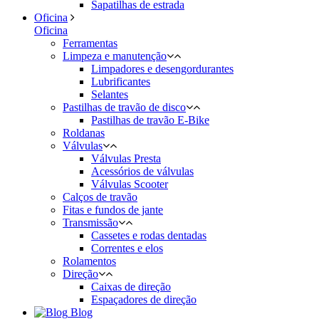
Sapatilhas de estrada
Oficina
Oficina
Ferramentas
Limpeza e manutenção
Limpadores e desengordurantes
Lubrificantes
Selantes
Pastilhas de travão de disco
Pastilhas de travão E-Bike
Roldanas
Válvulas
Válvulas Presta
Acessórios de válvulas
Válvulas Scooter
Calços de travão
Fitas e fundos de jante
Transmissão
Cassetes e rodas dentadas
Correntes e elos
Rolamentos
Direção
Caixas de direção
Espaçadores de direção
Blog