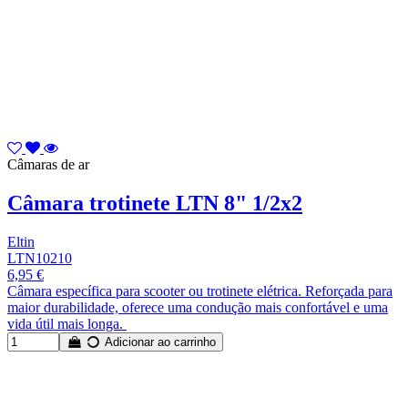
Câmaras de ar
Câmara trotinete LTN 8" 1/2x2
Eltin
LTN10210
6,95 €
Câmara específica para scooter ou trotinete elétrica. Reforçada para
maior durabilidade, oferece uma condução mais confortável e uma
vida útil mais longa. ​
Adicionar ao carrinho