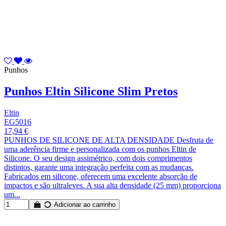
Punhos
Punhos Eltin Silicone Slim Pretos
Eltin
EG5016
17,94 €
PUNHOS DE SILICONE DE ALTA DENSIDADE Desfruta de
uma aderência firme e personalizada com os punhos Eltin de
Silicone. O seu design assimétrico, com dois comprimentos
distintos, garante uma integração perfeita com as mudanças.
Fabricados em silicone, oferecem uma excelente absorção de
impactos e são ultraleves. A sua alta densidade (25 mm) proporciona
um...
Adicionar ao carrinho