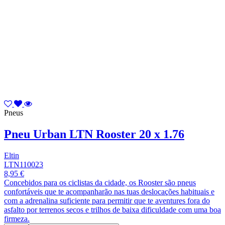
Pneus
Pneu Urban LTN Rooster 20 x 1.76
Eltin
LTN110023
8,95 €
Concebidos para os ciclistas da cidade, os Rooster são pneus
confortáveis que te acompanharão nas tuas deslocações habituais e
com a adrenalina suficiente para permitir que te aventures fora do
asfalto por terrenos secos e trilhos de baixa dificuldade com uma boa
firmeza.