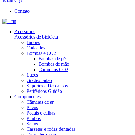
Wishlist (
)
Contato
Acessórios
Acessórios de bicicleta
Bidões
Cadeados
Bombas e CO2
Bombas de pé
Bombas de mão
Cartuchos CO2
Luzes
Grades bidão
Suportes e Descansos
Periféricos Guidão
Componentes
Câmaras de ar
Pneus
Pedais e calhas
Punhos
Selins
Cassetes e rodas dentadas
Correntes e elos