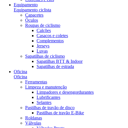
Equipamento
Equipamento ciclista
Capacetes
Óculos
Roupas de ciclismo
Calções
Casacos e coletes
Complementos
Jerseys
Luvas
Sapatilhas de ciclismo
Sapatilhas BTT & Indoor
Sapatilhas de estrada
Oficina
Oficina
Ferramentas
Limpeza e manutenção
Limpadores e desengordurantes
Lubrificantes
Selantes
Pastilhas de travão de disco
Pastilhas de travão E-Bike
Roldanas
Válvulas