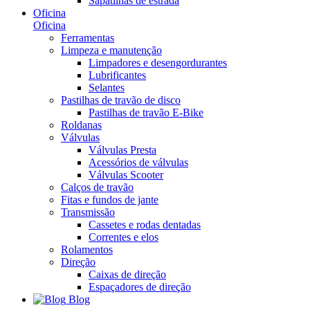
Sapatilhas de estrada
Oficina
Oficina
Ferramentas
Limpeza e manutenção
Limpadores e desengordurantes
Lubrificantes
Selantes
Pastilhas de travão de disco
Pastilhas de travão E-Bike
Roldanas
Válvulas
Válvulas Presta
Acessórios de válvulas
Válvulas Scooter
Calços de travão
Fitas e fundos de jante
Transmissão
Cassetes e rodas dentadas
Correntes e elos
Rolamentos
Direção
Caixas de direção
Espaçadores de direção
Blog