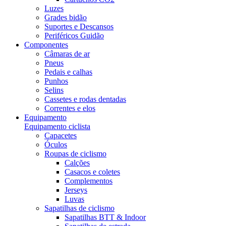
Luzes
Grades bidão
Suportes e Descansos
Periféricos Guidão
Componentes
Câmaras de ar
Pneus
Pedais e calhas
Punhos
Selins
Cassetes e rodas dentadas
Correntes e elos
Equipamento
Equipamento ciclista
Capacetes
Óculos
Roupas de ciclismo
Calções
Casacos e coletes
Complementos
Jerseys
Luvas
Sapatilhas de ciclismo
Sapatilhas BTT & Indoor