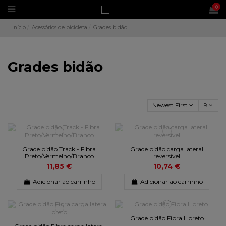
0
Início
Acessórios de bicicleta
Grades bidão
Grades bidão
Newest First
9
Grade bidão Track - Fibra
Grade bidão carga lateral
Preto/Vermelho/Branco
reversível
11,85 €
10,74 €
Adicionar ao carrinho
Adicionar ao carrinho
Grade bidão Fibra II preto