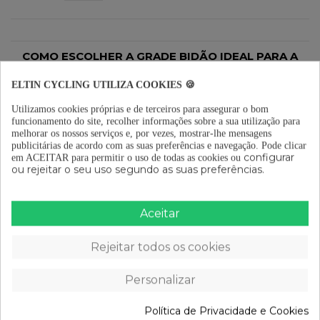
COMO ESCOLHER A GRADE BIDÃO IDEAL PARA A
SUA BICICLETA?
ELTIN CYCLING UTILIZA COOKIES 🍪
Para escolher a grade bidão ideal para a sua bicicleta, deve
ter em
conta a sua localização na bicicleta
. As grades de bidão podem ser
colocados em diferentes pontos da bicicleta, consoante as suas
Utilizamos cookies próprias e de terceiros para assegurar o bom
necessidades e o tipo de ciclismo que pratica.
funcionamento do site, recolher informações sobre a sua utilização para
melhorar os nossos serviços e, por vezes, mostrar-lhe mensagens
FACTORES A TER EM CONTA NA ESCOLHA DE UMA
publicitárias de acordo com as suas preferências e navegação.
Pode clicar
GRADE BIDÃO
FILTER
configurar
em ACEITAR para permitir o uso de todas as cookies ou
▶︎
Estética:
ou rejeitar o seu uso segundo as suas preferências.
Que goste da sua estética e que combine bem com a sua bicicleta.
▶︎
Peso:
Aceitar
Se quiser reduzir algumas gramas na sua bicicleta, é importante ter em
conta o peso e o material de que é feito.
Rejeitar todos os cookies
▶︎
Compatibilidade:
É importante verificar se o bidão entra e sai facilmente do porta-garrafas
e se, uma vez encaixada, está bem presa.
Personalizar
Política de Privacidade e Cookies