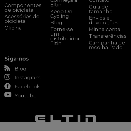
Eltin
Componentes
Guia de
de bicicleta
Keep On
tamanho
Cycling
Acessórios de
Envios e
bicicleta
Blog
devoluções
Oficina
Torne-se
Minha conta
um
Transferências
distribuidor
Campanha de
Eltin
recolha Radd
Siga-nos
Blog
Instagram
Facebook
Youtube