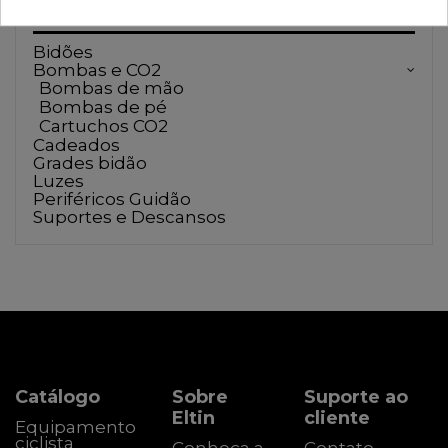
Acessórios de bicicleta
Bidões
Bombas e CO2
Bombas de mão
Bombas de pé
Cartuchos CO2
Cadeados
Grades bidão
Luzes
Periféricos Guidão
Suportes e Descansos
Catálogo
Sobre
Suporte ao
Eltin
cliente
Equipamento
ciclista
Conheça a
Contato