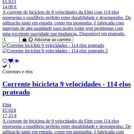
EC023
14,00 €
A corrente de bicicleta de 8 velocidades da Eltin com 114 elos
representa o equilíbrio perfeito entre durabilidade e desempenho. De
utilização tanto em estrada, como em montanha, é fabricada com
materiais de alta qualidade para poder rodar sem problemas com
uma excelente suavidade nas mudanças. Disponível em prateado.
Adicionar ao carrinho
1
Correntes e elos
Corrente bicicleta 9 velocidades - 114 elos
prateado
Eltin
EC024
17,25 €
A corrente de bicicleta de 9 velocidades da Eltin com 114 elos
representa o equilíbrio perfeito entre durabilidade e desempenho. De
utilização tanto em estrada, como em montanha, é fabricada com