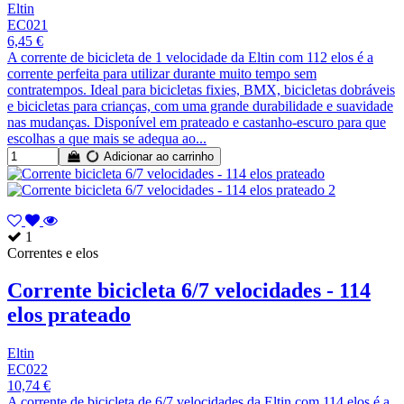
Eltin
EC021
6,45 €
A corrente de bicicleta de 1 velocidade da Eltin com 112 elos é a
corrente perfeita para utilizar durante muito tempo sem
contratempos. Ideal para bicicletas fixies, BMX, bicicletas dobráveis
e bicicletas para crianças, com uma grande durabilidade e suavidade
nas mudanças. Disponível em prateado e castanho-escuro para que
escolhas a que mais se adequa ao...
Adicionar ao carrinho
1
Correntes e elos
Corrente bicicleta 6/7 velocidades - 114
elos prateado
Eltin
EC022
10,74 €
A corrente de bicicleta de 6/7 velocidades da Eltin com 114 elos é a