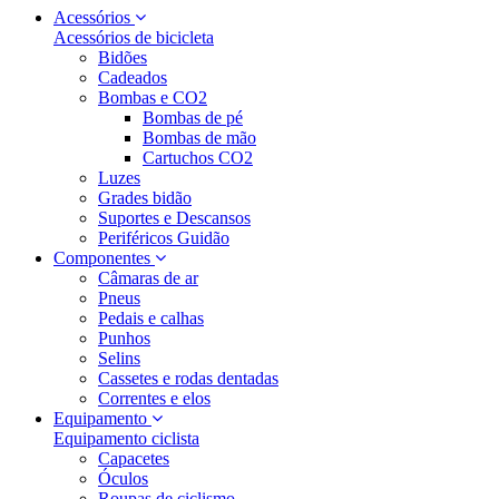
Acessórios
Acessórios de bicicleta
Bidões
Cadeados
Bombas e CO2
Bombas de pé
Bombas de mão
Cartuchos CO2
Luzes
Grades bidão
Suportes e Descansos
Periféricos Guidão
Componentes
Câmaras de ar
Pneus
Pedais e calhas
Punhos
Selins
Cassetes e rodas dentadas
Correntes e elos
Equipamento
Equipamento ciclista
Capacetes
Óculos
Roupas de ciclismo