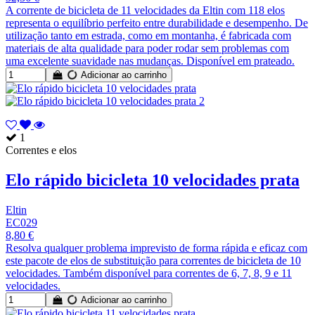
A corrente de bicicleta de 11 velocidades da Eltin com 118 elos
representa o equilíbrio perfeito entre durabilidade e desempenho. De
utilização tanto em estrada, como em montanha, é fabricada com
materiais de alta qualidade para poder rodar sem problemas com
uma excelente suavidade nas mudanças. Disponível em prateado.
Adicionar ao carrinho
1
Correntes e elos
Elo rápido bicicleta 10 velocidades prata
Eltin
EC029
8,80 €
Resolva qualquer problema imprevisto de forma rápida e eficaz com
este pacote de elos de substituição para correntes de bicicleta de 10
velocidades. Também disponível para correntes de 6, 7, 8, 9 e 11
velocidades.
Adicionar ao carrinho