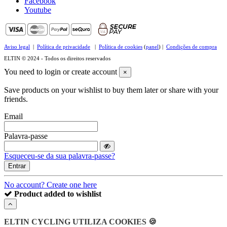
Facebook
Youtube
Aviso legal
|
Política de privacidade
|
Política de cookies
(
panel
) |
Condições de compra
ELTIN © 2024 - Todos os direitos reservados
You need to login or create account
×
Save products on your wishlist to buy them later or share with your
friends.
Email
Palavra-passe
Esqueceu-se da sua palavra-passe?
Entrar
No account? Create one here
Product added to wishlist
ELTIN CYCLING UTILIZA COOKIES 🍪
Clear