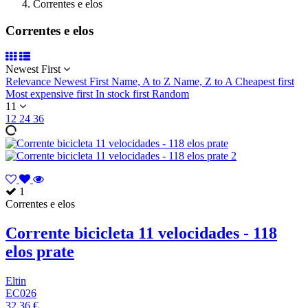
Correntes e elos
Correntes e elos
Newest First
Relevance
Newest First
Name, A to Z
Name, Z to A
Cheapest first
Most expensive first
In stock first
Random
11
12
24
36
1
Correntes e elos
Corrente bicicleta 11 velocidades - 118
elos prate
Eltin
EC026
32,36 €