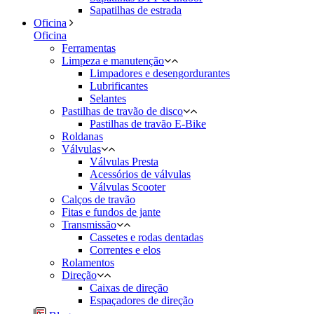
Sapatilhas de estrada
Oficina
Oficina
Ferramentas
Limpeza e manutenção
Limpadores e desengordurantes
Lubrificantes
Selantes
Pastilhas de travão de disco
Pastilhas de travão E-Bike
Roldanas
Válvulas
Válvulas Presta
Acessórios de válvulas
Válvulas Scooter
Calços de travão
Fitas e fundos de jante
Transmissão
Cassetes e rodas dentadas
Correntes e elos
Rolamentos
Direção
Caixas de direção
Espaçadores de direção