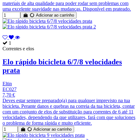
materiais de alta qualidade para poder rodar sem problemas com
uma excelente suavidade nas mudanças. Disponível em prateado.
Adicionar ao carrinho
1
Correntes e elos
Elo rápido bicicleta 6/7/8 velocidades
prata
Eltin
EC027
7,70 €
Deves estar sempre preparado(a) para qualquer imprevisto na tua
bicicleta. Perante danos e quebras na correia da tua bicicleta, contar
com um conjunto de elos de substituição para correntes de 6 até 11
velocidades, dependendo da que utilizares, fará com que soluciones
o problema de forma rápida e muito eficiente.
Adicionar ao carrinho