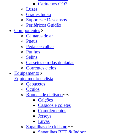
Cartuchos CO2
Luzes
Grades bidão
Suportes e Descansos
Periféricos Guidão
Componentes
Câmaras de ar
Pneus
Pedais e calhas
Punhos
Selins
Cassetes e rodas dentadas
Correntes e elos
Equipamento
Equipamento ciclista
Capacetes
Óculos
Roupas de ciclismo
Calções
Casacos e coletes
Complementos
Jerseys
Luvas
Sapatilhas de ciclismo
Sapatilhas BTT & Indoor