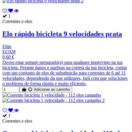
1
Correntes e elos
Elo rápido bicicleta 9 velocidades prata
Eltin
EC028
8,60 €
Deves estar sempre preparado(a) para qualquer imprevisto na tua
bicicleta. Perante danos e quebras na correia da tua bicicleta, contar
com um conjunto de elos de substituição para correntes de 6 até 11
velocidades, dependendo da que utilizares, fará com que soluciones
o problema de forma rápida e muito eficiente.
Adicionar ao carrinho
1
Correntes e elos