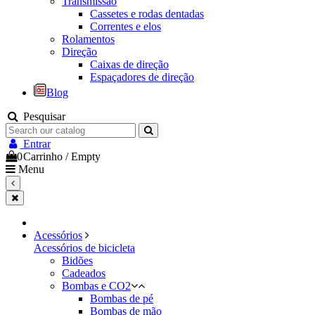
Transmissão
Cassetes e rodas dentadas
Correntes e elos
Rolamentos
Direção
Caixas de direção
Espaçadores de direção
Blog
Pesquisar
Entrar
0
Carrinho
/
Empty
Menu
Acessórios
Acessórios de bicicleta
Bidões
Cadeados
Bombas e CO2
Bombas de pé
Bombas de mão