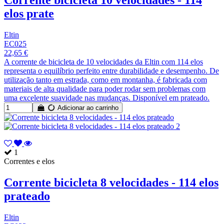
elos prate
Eltin
EC025
22,65 €
A corrente de bicicleta de 10 velocidades da Eltin com 114 elos
representa o equilíbrio perfeito entre durabilidade e desempenho. De
utilização tanto em estrada, como em montanha, é fabricada com
materiais de alta qualidade para poder rodar sem problemas com
uma excelente suavidade nas mudanças. Disponível em prateado.
Adicionar ao carrinho
1
Correntes e elos
Corrente bicicleta 8 velocidades - 114 elos
prateado
Eltin