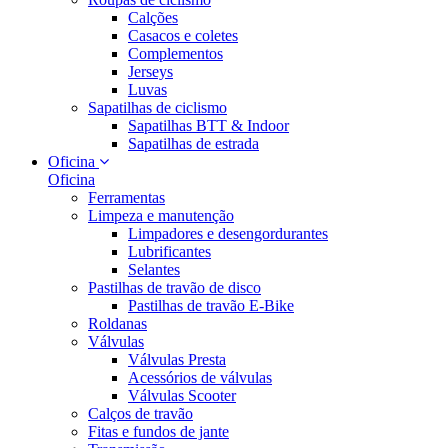
Calções
Casacos e coletes
Complementos
Jerseys
Luvas
Sapatilhas de ciclismo
Sapatilhas BTT & Indoor
Sapatilhas de estrada
Oficina
Oficina
Ferramentas
Limpeza e manutenção
Limpadores e desengordurantes
Lubrificantes
Selantes
Pastilhas de travão de disco
Pastilhas de travão E-Bike
Roldanas
Válvulas
Válvulas Presta
Acessórios de válvulas
Válvulas Scooter
Calços de travão
Fitas e fundos de jante