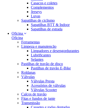
Casacos e coletes
Complementos
Jerseys
Luvas
Sapatilhas de ciclismo
Sapatilhas BTT & Indoor
Sapatilhas de estrada
Oficina
Oficina
Ferramentas
Limpeza e manutenção
Limpadores e desengordurantes
Lubrificantes
Selantes
Pastilhas de travão de disco
Pastilhas de travão E-Bike
Roldanas
Válvulas
Válvulas Presta
Acessórios de válvulas
Válvulas Scooter
Calços de travão
Fitas e fundos de jante
Transmissão
Cassetes e rodas dentadas