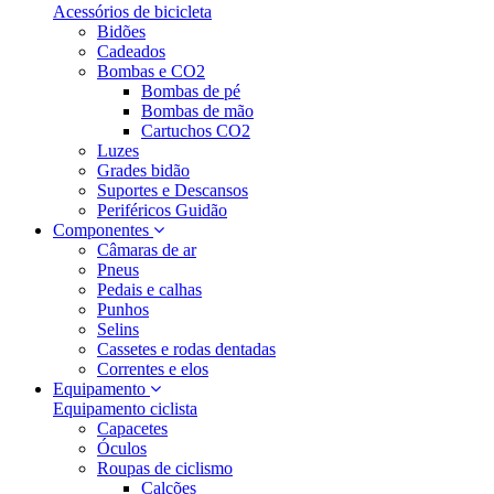
Acessórios de bicicleta
Bidões
Cadeados
Bombas e CO2
Bombas de pé
Bombas de mão
Cartuchos CO2
Luzes
Grades bidão
Suportes e Descansos
Periféricos Guidão
Componentes
Câmaras de ar
Pneus
Pedais e calhas
Punhos
Selins
Cassetes e rodas dentadas
Correntes e elos
Equipamento
Equipamento ciclista
Capacetes
Óculos
Roupas de ciclismo
Calções