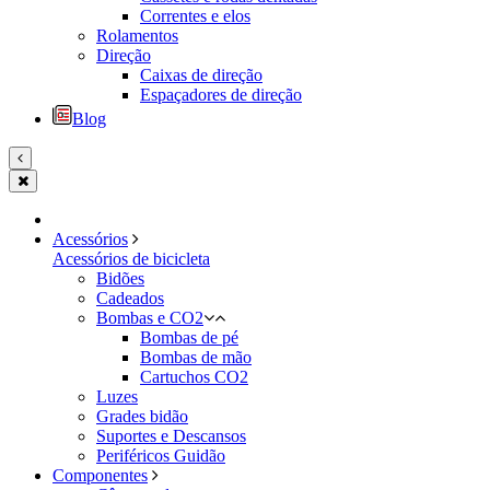
Correntes e elos
Rolamentos
Direção
Caixas de direção
Espaçadores de direção
Blog
Acessórios
Acessórios de bicicleta
Bidões
Cadeados
Bombas e CO2
Bombas de pé
Bombas de mão
Cartuchos CO2
Luzes
Grades bidão
Suportes e Descansos
Periféricos Guidão
Componentes