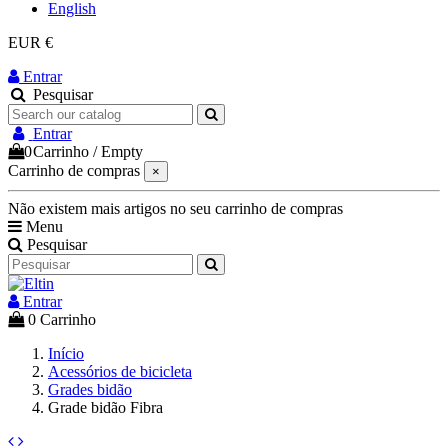
English
EUR €
Entrar
Pesquisar
Entrar
0
Carrinho
/
Empty
Carrinho de compras
×
Não existem mais artigos no seu carrinho de compras
Menu
Pesquisar
Entrar
0
Carrinho
Início
Acessórios de bicicleta
Grades bidão
Grade bidão Fibra