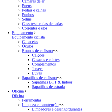
Câmaras de ar
Pneus
Pedais e calhas
Punhos
Selins
Cassetes e rodas dentadas
Correntes e elos
Equipamento
Equipamento ciclista
Capacetes
Óculos
Roupas de ciclismo
Calções
Casacos e coletes
Complementos
Jerseys
Luvas
Sapatilhas de ciclismo
Sapatilhas BTT & Indoor
Sapatilhas de estrada
Oficina
Oficina
Ferramentas
Limpeza e manutenção
Limpadores e desengordurantes