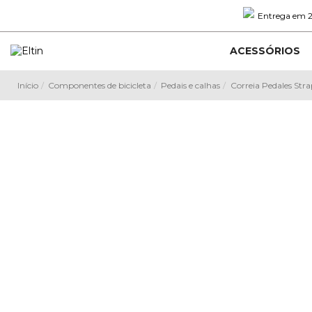
Entrega em 2
ACESSÓRIOS
Início
Componentes de bicicleta
Pedais e calhas
Correia Pedales Stra