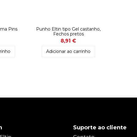
orma Pins
Punho Eltin tipo Gel castanho,
Fechos pretos
8,91 €
rinho
Adicionar ao carrinho
n
Suporte ao cliente
Eltin
Contato