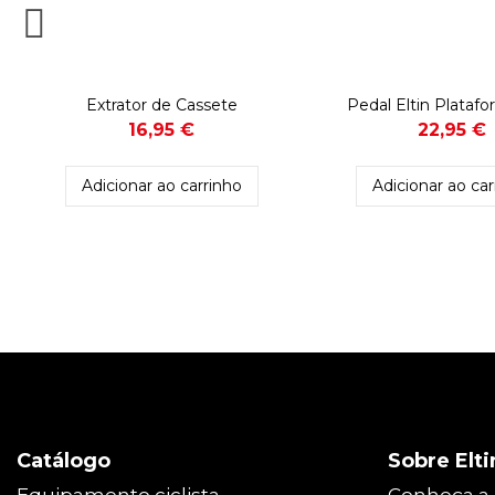
Extrator de Cassete
Pedal Eltin Plataf
16,95 €
22,95 €
Adicionar ao carrinho
Adicionar ao car
Catálogo
Sobre Elti
Equipamento ciclista
Conheça a 