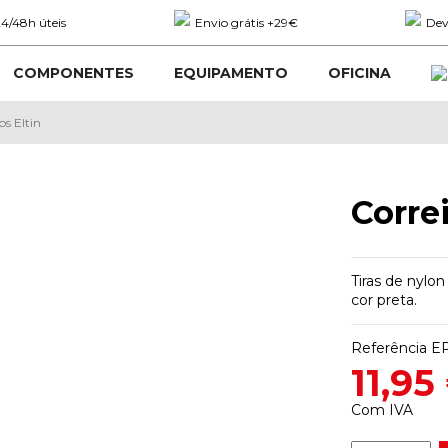
4/48h úteis
Envio grátis +29€
Dev
COMPONENTES
EQUIPAMENTO
OFICINA
ps Eltin
Corre
Tiras de nylo
cor preta.
Referência
EP
11,95
Com IVA