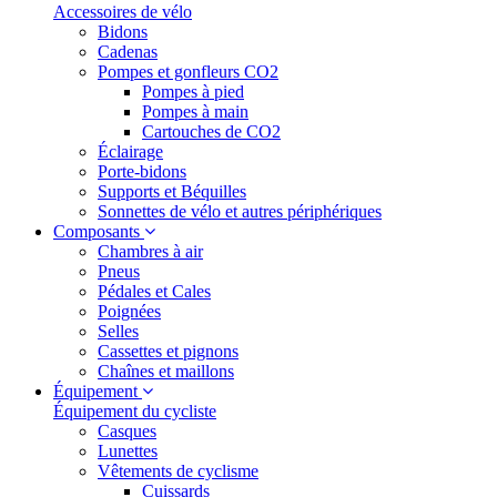
Accessoires de vélo
Bidons
Cadenas
Pompes et gonfleurs CO2
Pompes à pied
Pompes à main
Cartouches de CO2
Éclairage
Porte-bidons
Supports et Béquilles
Sonnettes de vélo et autres périphériques
Composants
Chambres à air
Pneus
Pédales et Cales
Poignées
Selles
Cassettes et pignons
Chaînes et maillons
Équipement
Équipement du cycliste
Casques
Lunettes
Vêtements de cyclisme
Cuissards