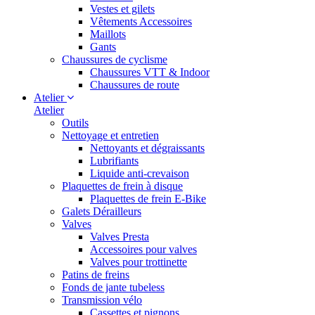
Vestes et gilets
Vêtements Accessoires
Maillots
Gants
Chaussures de cyclisme
Chaussures VTT & Indoor
Chaussures de route
Atelier
Atelier
Outils
Nettoyage et entretien
Nettoyants et dégraissants
Lubrifiants
Liquide anti-crevaison
Plaquettes de frein à disque
Plaquettes de frein E-Bike
Galets Dérailleurs
Valves
Valves Presta
Accessoires pour valves
Valves pour trottinette
Patins de freins
Fonds de jante tubeless
Transmission vélo
Cassettes et pignons