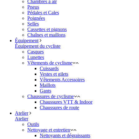
Chambres à air
Pneus
Pédales et Cales
Poignées
Selles
Cassettes et pignons
Chaînes et maillons
Équipement
Équipement du cycliste
Casques
Lunettes
Vêtements de cyclisme
Cuissards
Vestes et gilets
Vêtements Accessoires
Maillots
Gants
Chaussures de cyclisme
Chaussures VTT & Indoor
Chaussures de route
Atelier
Atelier
Outils
Nettoyage et entretien
Nettoyants et dégraissants