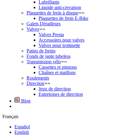
Lubrifiants
Liquide anti-crevaison
Plaquettes de frein à disque
Plaquettes de frein E-Bike
Galets Dérailleurs
Valves
Valves Presta
Accessoires pour valves
Valves pour trottinette
Patins de freins
Fonds de jante tubeless
Transmission vélo
Cassettes et pignons
Chaînes et maillons
Roulements
Direction
Jeux de direction
Entretoises de direction
Blog
Français
Español
English