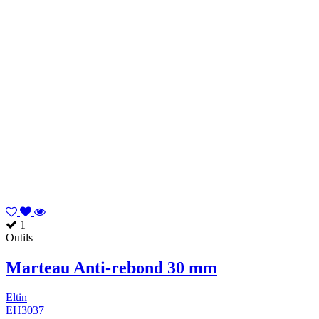
1
Outils
Marteau Anti-rebond 30 mm
Eltin
EH3037