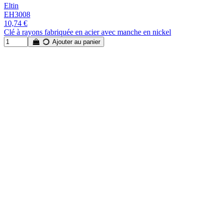
Eltin
EH3008
10,74 €
Clé à rayons fabriquée en acier avec manche en nickel
Ajouter au panier