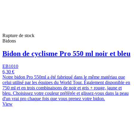
Rupture de stock
Bidons
Bidon de cyclisme Pro 550 ml noir et bleu
EB1010
6,30 €
Notre bidon Pro 550ml a été fabriqué dans le même matériau que
celui utilisé par les équipes du World Tour. Également disponible en
750 ml et en trois combinaisons de noir et gris + rouge, jaune et
bleu. Choisissez votre couleur préférée et glissez-vous dans la peau
d'un vrai pro chaque fois que vous prenez votre bidon.
View