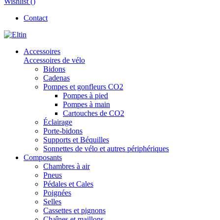
Wishlist (
)
Contact
Accessoires
Accessoires de vélo
Bidons
Cadenas
Pompes et gonfleurs CO2
Pompes à pied
Pompes à main
Cartouches de CO2
Éclairage
Porte-bidons
Supports et Béquilles
Sonnettes de vélo et autres périphériques
Composants
Chambres à air
Pneus
Pédales et Cales
Poignées
Selles
Cassettes et pignons
Chaînes et maillons