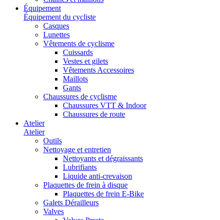
Équipement
Équipement du cycliste
Casques
Lunettes
Vêtements de cyclisme
Cuissards
Vestes et gilets
Vêtements Accessoires
Maillots
Gants
Chaussures de cyclisme
Chaussures VTT & Indoor
Chaussures de route
Atelier
Atelier
Outils
Nettoyage et entretien
Nettoyants et dégraissants
Lubrifiants
Liquide anti-crevaison
Plaquettes de frein à disque
Plaquettes de frein E-Bike
Galets Dérailleurs
Valves