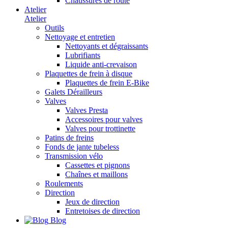
Chaussures de route
Atelier
Atelier
Outils
Nettoyage et entretien
Nettoyants et dégraissants
Lubrifiants
Liquide anti-crevaison
Plaquettes de frein à disque
Plaquettes de frein E-Bike
Galets Dérailleurs
Valves
Valves Presta
Accessoires pour valves
Valves pour trottinette
Patins de freins
Fonds de jante tubeless
Transmission vélo
Cassettes et pignons
Chaînes et maillons
Roulements
Direction
Jeux de direction
Entretoises de direction
Blog