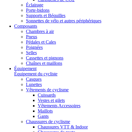
Éclairage
Porte-bidons
Supports et Béquilles
Sonnettes de vélo et autres périphériques
Composants
Chambres à air
Pneus
Pédales et Cales
Poignées
Selles
Cassettes et pignons
Chaînes et maillons
Équipement
Équipement du cycliste
Casques
Lunettes
Vêtements de cyclisme
Cuissards
Vestes et gilets
Vêtements Accessoires
Maillots
Gants
Chaussures de cyclisme
Chaussures VTT & Indoor