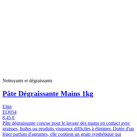
Nettoyants et dégraissants
Pâte Dégraissante Mains 1kg
Eltin
EQ054
8,45 €
Pâte dégraissante conçue pour le lavage des mains en contact avec
graisses, huiles ou produits visqueux difficiles à éliminer. Dotée d'un
léger parfum d'agrumes, elle contient un grain synthétique qui