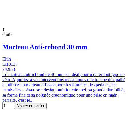
1
Outils
Marteau Anti-rebond 30 mm
Eltin
EH3037
24,95 €
Le marteau anti-rebond de 30 mm est idéal pour réparer tout type de
vélo. Apportez à vos interventions mécaniques une touche de qualité
et utilisez un marteau efficace pour les fourches, les pédales, les
manivelles... Avec son design multifonctionnel, sa grande durabilité,
sa forme fine et sa poignée ergonomique pour une prise en main
parfaite, c'est le...
Ajouter au panier