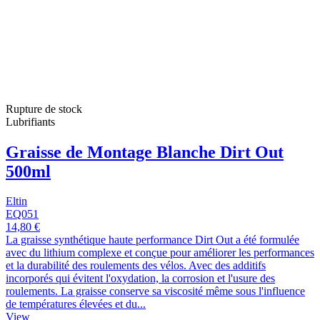
Rupture de stock
Lubrifiants
Graisse de Montage Blanche Dirt Out
500ml
Eltin
EQ051
14,80 €
La graisse synthétique haute performance Dirt Out a été formulée
avec du lithium complexe et conçue pour améliorer les performances
et la durabilité des roulements des vélos. Avec des additifs
incorporés qui évitent l'oxydation, la corrosion et l'usure des
roulements. La graisse conserve sa viscosité même sous l'influence
de températures élevées et du...
View