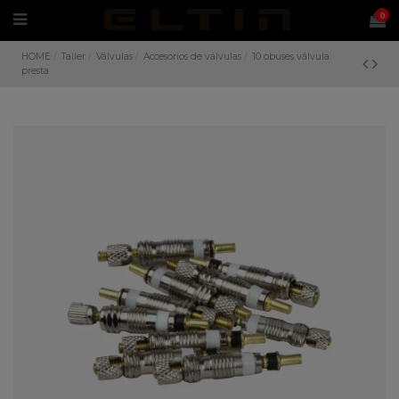
0
HOME
Taller
Válvulas
Accesorios de válvulas
10 obuses válvula
presta