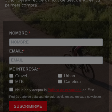
Suscríbete y recibe un 10% de descuento en tu
primera compra.
NOMBRE:
EMAIL:
ME INTERESA:
Gravel
Urban
MTB
Carretera
He leído y acepto la
Política de privacidad
de Eltin
Podrás darte de baja cuando quieras vía enlace en cada newsletter.
SUSCRIBIRME