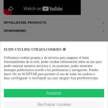
DETALLES DEL PRODUCTO
OPINIONES
(0)
ELTIN CYCLING UTILIZA COOKIES 🍪
Los clientes que adquirieron este producto
Utilizamos cookies propias y de terceros para asegurar el buen
también compraron:
funcionamiento de la web, poder recabar información sobre su uso para
poder mejorar nuestros servicios y, en ocasiones, poder mostrarte
mensajes publicitarios acorde a tus preferencias y navegación.
Puedes
hacer clic en ACEPTAR para permitir el uso de todas las cookies o
configurar o rechazar su uso según tus preferencias.
bien
Bomba de suspensión Smash
Luz delantera bicicleta
Pump
Explorer 1600 Lúmenes
26,95 €
59,96 €
Aceptar
Rechazar cookies