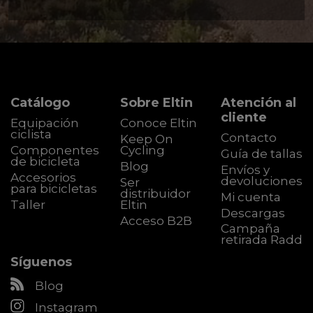
Catálogo
Sobre Eltin
Atención al
cliente
Equipación
Conoce Eltin
ciclista
Contacto
Keep On
Componentes
Cycling
Guía de tallas
de bicicleta
Blog
Envíos y
Accesorios
devoluciones
Ser
para bicicletas
distribuidor
Mi cuenta
Taller
Eltin
Descargas
Acceso B2B
Campaña
retirada Radd
Síguenos
Blog
Instagram