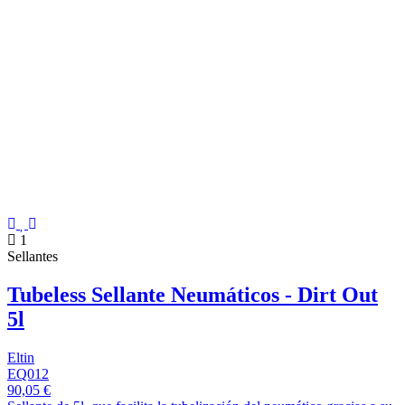
1
Sellantes
Tubeless Sellante Neumáticos - Dirt Out
5l
Eltin
EQ012
90,05 €