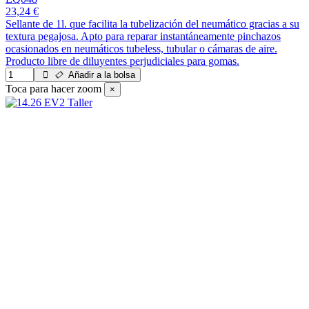
23,24 €
Sellante de 1l. que facilita la tubelización del neumático gracias a su
textura pegajosa. Apto para reparar instantáneamente pinchazos
ocasionados en neumáticos tubeless, tubular o cámaras de aire.
Producto libre de diluyentes perjudiciales para gomas.
Añadir a la bolsa
Toca para hacer zoom
×