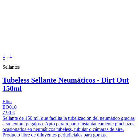
1
Sellantes
Tubeless Sellante Neumáticos - Dirt Out
150ml
Eltin
EQ010
7,90 €
Sellante de 150 ml. que facilita la tubelización del neumático gracias
a su textura pegajosa. Apto para reparar instantáneamente pinchazos
ocasionados en neumáticos tubeless, tubular o cámaras de aire.
Producto libre de diluyentes perjudiciales para gomas.