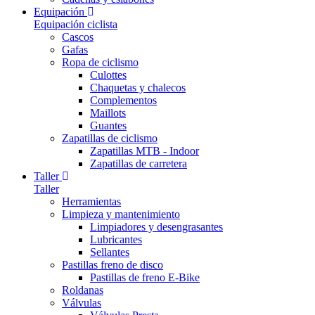
Equipación
Equipación ciclista
Cascos
Gafas
Ropa de ciclismo
Culottes
Chaquetas y chalecos
Complementos
Maillots
Guantes
Zapatillas de ciclismo
Zapatillas MTB - Indoor
Zapatillas de carretera
Taller
Taller
Herramientas
Limpieza y mantenimiento
Limpiadores y desengrasantes
Lubricantes
Sellantes
Pastillas freno de disco
Pastillas de freno E-Bike
Roldanas
Válvulas