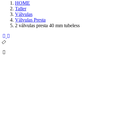
HOME
Taller
Válvulas
Válvulas Presta
2 válvulas presta 40 mm tubeless