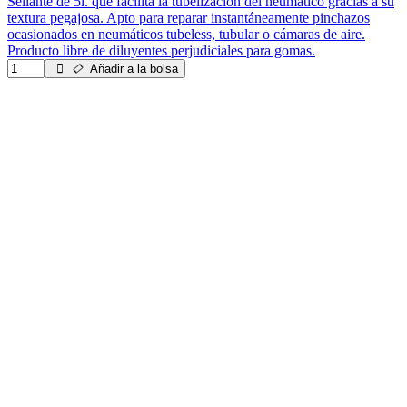
Sellante de 5l. que facilita la tubelización del neumático gracias a su
textura pegajosa. Apto para reparar instantáneamente pinchazos
ocasionados en neumáticos tubeless, tubular o cámaras de aire.
Producto libre de diluyentes perjudiciales para gomas.
Añadir a la bolsa