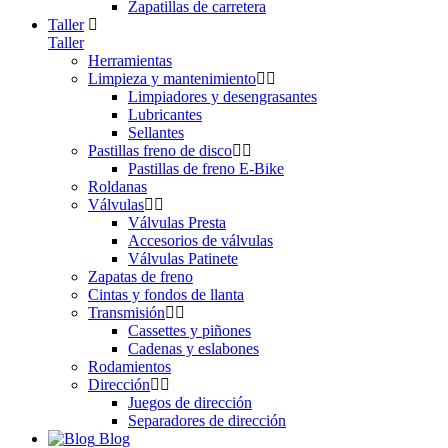
Zapatillas de carretera
Taller
Taller
Herramientas
Limpieza y mantenimiento
Limpiadores y desengrasantes
Lubricantes
Sellantes
Pastillas freno de disco
Pastillas de freno E-Bike
Roldanas
Válvulas
Válvulas Presta
Accesorios de válvulas
Válvulas Patinete
Zapatas de freno
Cintas y fondos de llanta
Transmisión
Cassettes y piñones
Cadenas y eslabones
Rodamientos
Dirección
Juegos de dirección
Separadores de dirección
Blog