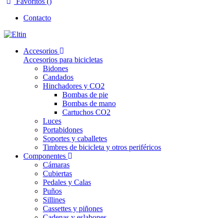
Favoritos (
)
Contacto
Accesorios
Accesorios para bicicletas
Bidones
Candados
Hinchadores y CO2
Bombas de pie
Bombas de mano
Cartuchos CO2
Luces
Portabidones
Soportes y caballetes
Timbres de bicicleta y otros periféricos
Componentes
Cámaras
Cubiertas
Pedales y Calas
Puños
Sillines
Cassettes y piñones
Cadenas y eslabones