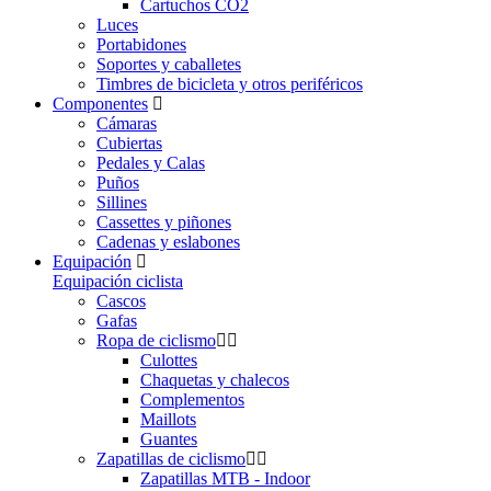
Cartuchos CO2
Luces
Portabidones
Soportes y caballetes
Timbres de bicicleta y otros periféricos
Componentes
Cámaras
Cubiertas
Pedales y Calas
Puños
Sillines
Cassettes y piñones
Cadenas y eslabones
Equipación
Equipación ciclista
Cascos
Gafas
Ropa de ciclismo
Culottes
Chaquetas y chalecos
Complementos
Maillots
Guantes
Zapatillas de ciclismo
Zapatillas MTB - Indoor