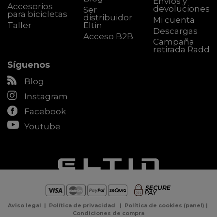
Envíos y
Accesorios
devoluciones
Ser
para bicicletas
distribuidor
Mi cuenta
Taller
Eltin
Descargas
Acceso B2B
Campaña
retirada Radd
Síguenos
Blog
Instagram
Facebook
Youtube
Aviso legal
|
Política de privacidad
|
Política de cookies
(
panel
) |
Condiciones de compra