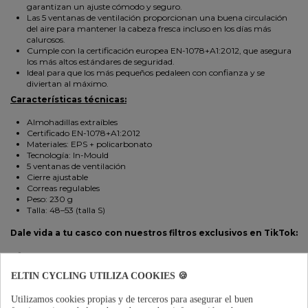
garantizan un ajuste cómodo y seguro.
Las 5 ventanas de ventilación proporcionan una buena circulación
del aire para mantener la cabeza fresca incluso en los días más
calurosos.
Cumple con la certificación europea EN-1078+A1:2012, que asegura
los más altos estándares de seguridad.
Ideal para que los más pequeños pedaleen con confianza y se
diviertan al máximo.
Características técnicas:
Almohadillas extraíbles
Certificado EN-1078+A1:2012
Materiales: EPS + policarbonato
Tecnología: In-Mould
5 ventanas de ventilación
Cierre ajustable
Correas regulables
Peso: 230 g
Talla: 48–53 (talla S)
Dale vida a tu casco con nuestros filtros exclusivos en TikTok:
Abre la app TikTok (regístrate o inicia sesión si ya tienes cuenta).
Busca el filtro de tu casco en nuestro perfil oficial: @eltincycling
ELTIN CYCLING UTILIZA COOKIES 🍪
También puedes acceder al filtro escaneando el código QR incluido
en el casco.
Enfoca tu casco con la cámara… ¡y observa cómo aparece la
Utilizamos cookies propias y de terceros para asegurar el buen