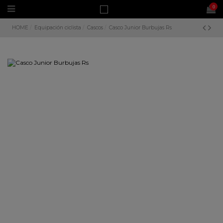
0
HOME
Equipación ciclista
Cascos
Casco Junior Burbujas Rs