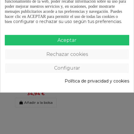
animación de realidad aumentada sobre él!
funcionamiento de la web, poder recabar información sobre su uso para
poder mejorar nuestros servicios y, en ocasiones, poder mostrarte
mensajes publicitarios acorde a tus preferencias y navegación.
Puedes
hacer clic en ACEPTAR para permitir el uso de todas las cookies o
DETALLES DEL PRODUCTO
configurar o rechazar su uso según tus preferencias.
bien
CERTIFICADOS / MANUALES
OPINIONES
(0)
Aceptar
Rechazar cookies
También podría interesarte
Configurar
Política de privacidad y cookies
Casco Eltin Kids Grr!!
34,94 €
Añadir a la bolsa