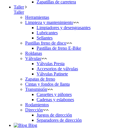
Zapatillas de carretera
Taller
Taller
Herramientas
Limpieza y mantenimiento
Limpiadores y desengrasantes
Lubricantes
Sellantes
Pastillas freno de disco
Pastillas de freno E-Bike
Roldanas
Válvulas
Válvulas Presta
Accesorios de válvulas
Válvulas Patinete
Zapatas de freno
Cintas y fondos de llanta
Transmisión
Cassettes y piñones
Cadenas y eslabones
Rodamientos
Dirección
Juegos de dirección
Separadores de dirección
Blog