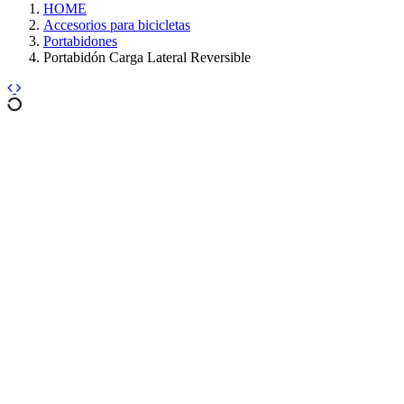
HOME
Accesorios para bicicletas
Portabidones
Portabidón Carga Lateral Reversible