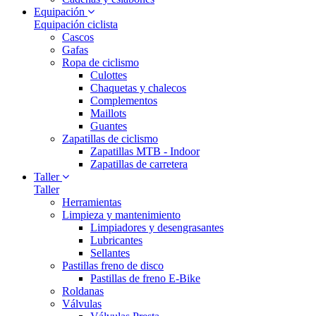
Equipación
Equipación ciclista
Cascos
Gafas
Ropa de ciclismo
Culottes
Chaquetas y chalecos
Complementos
Maillots
Guantes
Zapatillas de ciclismo
Zapatillas MTB - Indoor
Zapatillas de carretera
Taller
Taller
Herramientas
Limpieza y mantenimiento
Limpiadores y desengrasantes
Lubricantes
Sellantes
Pastillas freno de disco
Pastillas de freno E-Bike
Roldanas
Válvulas