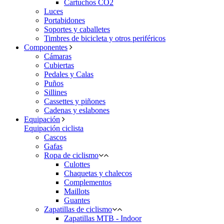
Cartuchos CO2
Luces
Portabidones
Soportes y caballetes
Timbres de bicicleta y otros periféricos
Componentes
Cámaras
Cubiertas
Pedales y Calas
Puños
Sillines
Cassettes y piñones
Cadenas y eslabones
Equipación
Equipación ciclista
Cascos
Gafas
Ropa de ciclismo
Culottes
Chaquetas y chalecos
Complementos
Maillots
Guantes
Zapatillas de ciclismo
Zapatillas MTB - Indoor