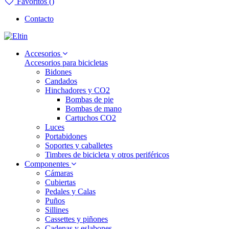
Favoritos (
)
Contacto
Accesorios
Accesorios para bicicletas
Bidones
Candados
Hinchadores y CO2
Bombas de pie
Bombas de mano
Cartuchos CO2
Luces
Portabidones
Soportes y caballetes
Timbres de bicicleta y otros periféricos
Componentes
Cámaras
Cubiertas
Pedales y Calas
Puños
Sillines
Cassettes y piñones
Cadenas y eslabones