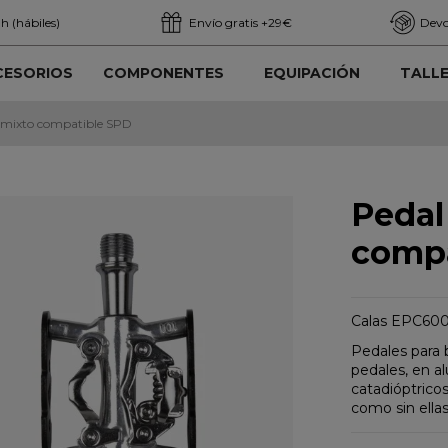
h (hábiles)
Envío gratis +29€
Devo
CESORIOS
COMPONENTES
EQUIPACIÓN
TALL
 mixto compatible SPD
Pedal
compa
Calas EPC6000
Pedales para b
pedales, en a
catadióptricos
como sin ellas