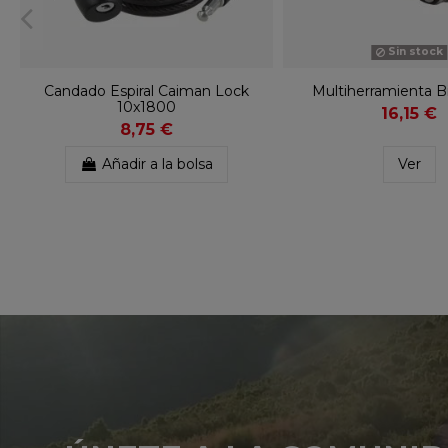
Sin stock
Candado Espiral Caiman Lock
Multiherramienta Bi
10x1800
16,15 €
8,75 €
Añadir a la bolsa
Ver