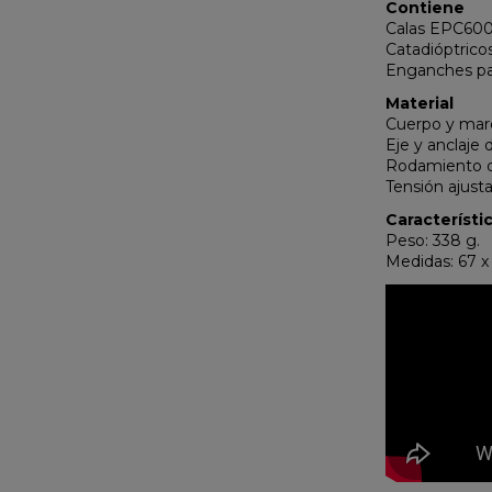
Contiene
Calas EPC600
Catadióptrico
Enganches par
Material
Cuerpo y mar
Eje y anclaje
Rodamiento d
Tensión ajust
Característi
Peso: 338 g.
Medidas: 67 