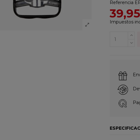
Referencia
E
39,9
Impuestos inc
Env
Dev
Pag
ESPECIFICA