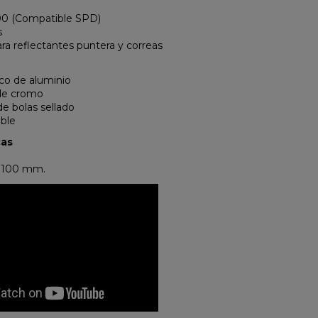
0 (Compatible SPD)
s
a reflectantes puntera y correas
co de aluminio
 de cromo
e bolas sellado
able
cas
x 100 mm.