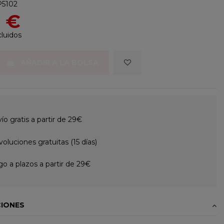
P5102
5 €
luidos
AÑADIR A LA BOLSA
ío gratis a partir de 29€
oluciones gratuitas (15 días)
o a plazos a partir de 29€
CIONES