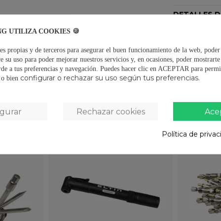
DETALLES 
NG UTILIZA COOKIES 🍪
CERTIFICAD
es propias y de terceros para asegurar el buen funcionamiento de la web, poder
OPINIONES
(
e su uso para poder mejorar nuestros servicios y, en ocasiones, poder mostrart
rde a tus preferencias y navegación.
Puedes hacer clic en ACEPTAR para permit
configurar o rechazar su uso según tus preferencias.
s o bien
también compraron:
igurar
Rechazar cookies
Ace
Política de priva