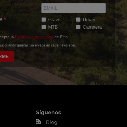
A:
Gravel
Urban
MTB
Carretera
acepto la
Política de privacidad
de Eltin
ja cuando quieras vía enlace en cada newsletter.
RME
Síguenos
Blog