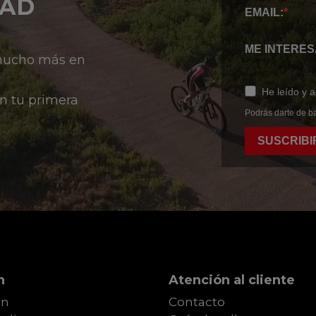
DAD
EMAIL:
ME INTERES
 mucho más en
He leído y 
n tu primera
Podrás darte de ba
SUSCRIBI
n
Atención al cliente
in
Contacto