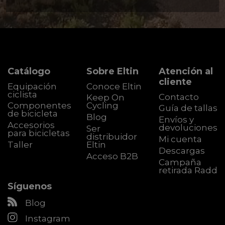
Catálogo
Sobre Eltin
Atención al
cliente
Equipación
Conoce Eltin
ciclista
Contacto
Keep On
Componentes
Cycling
Guía de tallas
de bicicleta
Blog
Envíos y
Accesorios
devoluciones
Ser
para bicicletas
distribuidor
Mi cuenta
Taller
Eltin
Descargas
Acceso B2B
Campaña
retirada Radd
Síguenos
Blog
Instagram