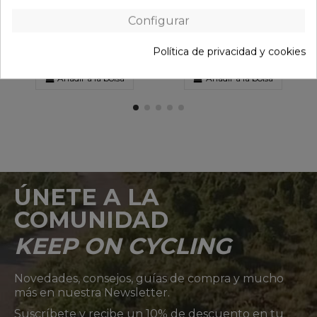
Configurar
Política de privacidad y cookies
Añadir a la bolsa
Añadir a la bolsa
ÚNETE A LA
COMUNIDAD
KEEP ON CYCLING
Novedades, consejos, guías de compra y mucho
más en nuestra Newsletter.
Suscríbete y recibe un 10% de descuento en tu