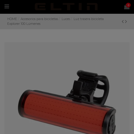
0
HOME
Accesorios para bicicletas
Luces
Luz trasera bicicleta
Explorer 100 Lúmenes