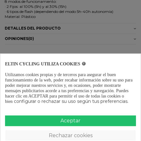
8 modos de funcionamiento:
· 2 Fijos: al 100% (5h) y al 30% (15h)
· 6 tipos de flash (dependiendo del modo 5h-40h autonomía)
Material: Plástico
DETALLES DEL PRODUCTO
OPINIONES
(0)
ELTIN CYCLING UTILIZA COOKIES 🍪
Los clientes que adquirieron este producto
Utilizamos cookies propias y de terceros para asegurar el buen
también compraron:
funcionamiento de la web, poder recabar información sobre su uso para
poder mejorar nuestros servicios y, en ocasiones, poder mostrarte
mensajes publicitarios acorde a tus preferencias y navegación.
Puedes
hacer clic en ACEPTAR para permitir el uso de todas las cookies o
20 válvulas presta 60 mm
50 obuses válvula presta
configurar o rechazar su uso según tus preferencias.
bien
tubeless
53,95 €
158,70 €
Aceptar
Rechazar cookies