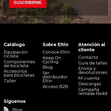
SUSCRIBIRME
Catálogo
Sobre Eltin
Atención al
cliente
Equipación
Conoce Eltin
ciclista
Contacto
Keep On
Componentes
Cycling
Guía de tallas
de bicicleta
Blog
Envíos y
Accesorios
devoluciones
Ser
para bicicletas
distribuidor
Mi cuenta
Taller
Eltin
Descargas
Acceso B2B
Campaña
retirada Radd
Síguenos
Blog