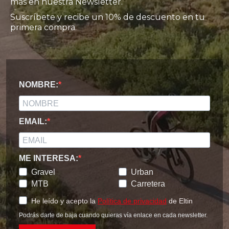
más en nuestra Newsletter.
Suscríbete y recibe un 10% de descuento en tu
primera compra.
NOMBRE:
EMAIL:
ME INTERESA:
Gravel
Urban
MTB
Carretera
He leído y acepto la
Política de privacidad
de Eltin
Podrás darte de baja cuando quieras vía enlace en cada newsletter.