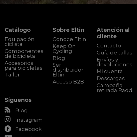
Catálogo
Sobre Eltin
Atención al
cliente
Equipación
Conoce Eltin
ciclista
Contacto
Keep On
Componentes
Cycling
Guía de tallas
de bicicleta
Blog
Envíos y
Accesorios
devoluciones
Ser
para bicicletas
distribuidor
Mi cuenta
Taller
Eltin
Descargas
Acceso B2B
Campaña
retirada Radd
Síguenos
Blog
Instagram
Facebook