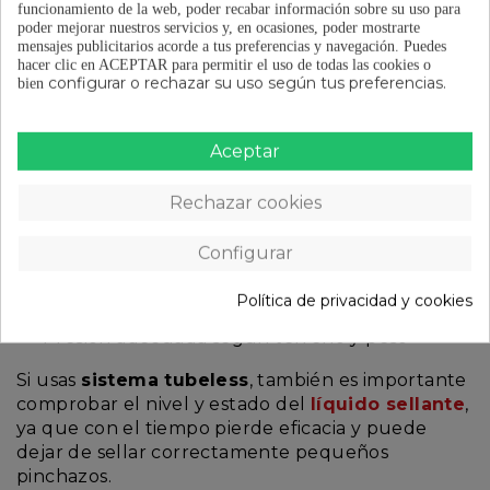
y cubiertas
funcionamiento de la web, poder recabar información sobre su uso para
poder mejorar nuestros servicios y, en ocasiones, poder mostrarte
mensajes publicitarios acorde a tus preferencias y navegación.
Puedes
hacer clic en ACEPTAR para permitir el uso de todas las cookies o
configurar o rechazar su uso según tus preferencias.
bien
Los neumáticos son el único punto de contacto
con el terreno, por lo que conviene revisar
cuidadosamente su estado antes de cualquier
Aceptar
reto importante.
Presta atención a:
Rechazar cookies
Desgaste de la banda de rodadura
Configurar
Cortes o grietas
Deformaciones
Política de privacidad y cookies
Estado de los flancos
Presión adecuada según terreno y peso
Si usas
sistema tubeless
, también es importante
comprobar el nivel y estado del
líquido sellante
,
ya que con el tiempo pierde eficacia y puede
dejar de sellar correctamente pequeños
pinchazos.