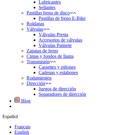
Lubricantes
Sellantes
Pastillas freno de disco
Pastillas de freno E-Bike
Roldanas
Válvulas
Válvulas Presta
Accesorios de válvulas
Válvulas Patinete
Zapatas de freno
Cintas y fondos de llanta
Transmisión
Cassettes y piñones
Cadenas y eslabones
Rodamientos
Dirección
Juegos de dirección
Separadores de dirección
Blog
Español
Français
English