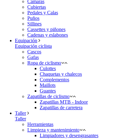
Cámaras
Cubiertas
Pedales y Calas
Puños
Sillines
Cassettes y piñones
Cadenas y eslabones
Equipación
Equipación ciclista
Cascos
Gafas
Ropa de ciclismo
Culottes
Chaquetas y chalecos
Complementos
Maillots
Guantes
Zapatillas de ciclismo
Zapatillas MTB - Indoor
Zapatillas de carretera
Taller
Taller
Herramientas
Limpieza y mantenimiento
Limpiadores y desengrasantes