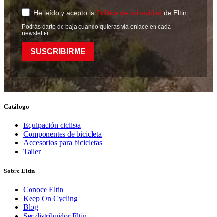
He leído y acepto la
Política de privacidad
de Eltin
Podrás darte de baja cuando quieras vía enlace en cada
newsletter.
SUSCRIBIRME
Catálogo
Equipación ciclista
Componentes de bicicleta
Accesorios para bicicletas
Taller
Sobre Eltin
Conoce Eltin
Keep On Cycling
Blog
Ser distribuidor Eltin