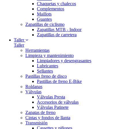
Chaquetas y chalecos
Complementos
Maillots
Guantes
Zapatillas de ciclismo
Zapatillas MTB - Indoor
Zapatillas de carretera
Taller
Taller
Herramientas
Limpieza y mantenimiento
Limpiadores y desengrasantes
Lubricantes
Sellantes
Pastillas freno de disco
Pastillas de freno E-Bike
Roldanas
Válvulas
Válvulas Presta
Accesorios de válvulas
Válvulas Patinete
Zapatas de freno
Cintas y fondos de llanta
Transmisión
Cassettes y piñones