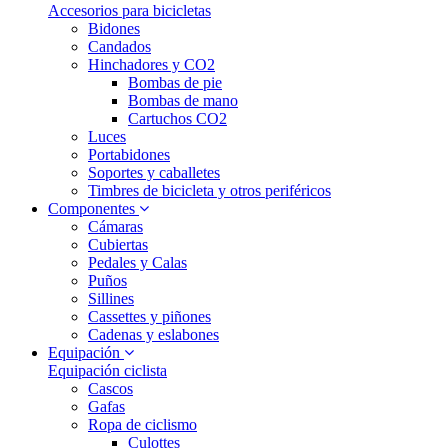
Accesorios para bicicletas
Bidones
Candados
Hinchadores y CO2
Bombas de pie
Bombas de mano
Cartuchos CO2
Luces
Portabidones
Soportes y caballetes
Timbres de bicicleta y otros periféricos
Componentes
Cámaras
Cubiertas
Pedales y Calas
Puños
Sillines
Cassettes y piñones
Cadenas y eslabones
Equipación
Equipación ciclista
Cascos
Gafas
Ropa de ciclismo
Culottes