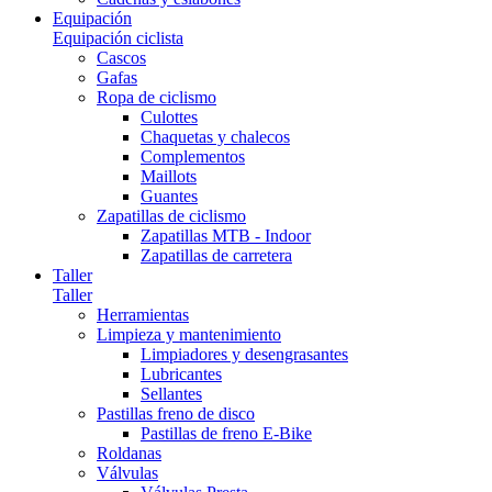
Equipación
Equipación ciclista
Cascos
Gafas
Ropa de ciclismo
Culottes
Chaquetas y chalecos
Complementos
Maillots
Guantes
Zapatillas de ciclismo
Zapatillas MTB - Indoor
Zapatillas de carretera
Taller
Taller
Herramientas
Limpieza y mantenimiento
Limpiadores y desengrasantes
Lubricantes
Sellantes
Pastillas freno de disco
Pastillas de freno E-Bike
Roldanas
Válvulas