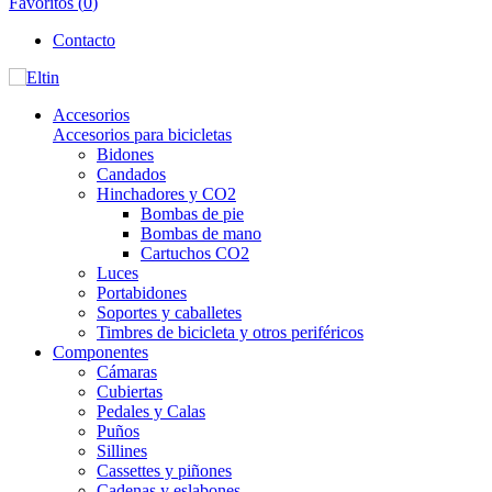
Favoritos (
0
)
Contacto
Accesorios
Accesorios para bicicletas
Bidones
Candados
Hinchadores y CO2
Bombas de pie
Bombas de mano
Cartuchos CO2
Luces
Portabidones
Soportes y caballetes
Timbres de bicicleta y otros periféricos
Componentes
Cámaras
Cubiertas
Pedales y Calas
Puños
Sillines
Cassettes y piñones
Cadenas y eslabones