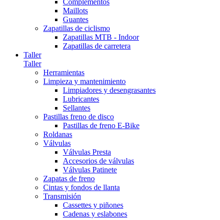
Complementos
Maillots
Guantes
Zapatillas de ciclismo
Zapatillas MTB - Indoor
Zapatillas de carretera
Taller
Taller
Herramientas
Limpieza y mantenimiento
Limpiadores y desengrasantes
Lubricantes
Sellantes
Pastillas freno de disco
Pastillas de freno E-Bike
Roldanas
Válvulas
Válvulas Presta
Accesorios de válvulas
Válvulas Patinete
Zapatas de freno
Cintas y fondos de llanta
Transmisión
Cassettes y piñones
Cadenas y eslabones