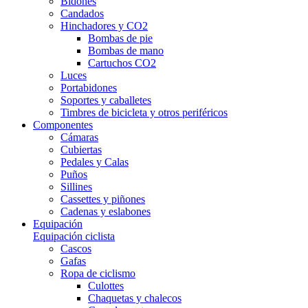
Bidones
Candados
Hinchadores y CO2
Bombas de pie
Bombas de mano
Cartuchos CO2
Luces
Portabidones
Soportes y caballetes
Timbres de bicicleta y otros periféricos
Componentes
Cámaras
Cubiertas
Pedales y Calas
Puños
Sillines
Cassettes y piñones
Cadenas y eslabones
Equipación
Equipación ciclista
Cascos
Gafas
Ropa de ciclismo
Culottes
Chaquetas y chalecos