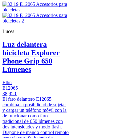
Luces
Luz delantera
bicicleta Explorer
Phone Grip 650
Lúmenes
Eltin
E12065
38,95 €
El faro delantero E12065
combina la posibilidad de sujetar
y cargar un teléfono móvil con la
de funcionar como faro
tradicional de 650 lúmenes con
dos intensidades y modo flash.
Dispone de mando control remoto
para claxon. Su batería de