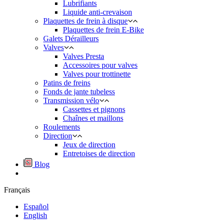
Lubrifiants
Liquide anti-crevaison
Plaquettes de frein à disque
Plaquettes de frein E-Bike
Galets Dérailleurs
Valves
Valves Presta
Accessoires pour valves
Valves pour trottinette
Patins de freins
Fonds de jante tubeless
Transmission vélo
Cassettes et pignons
Chaînes et maillons
Roulements
Direction
Jeux de direction
Entretoises de direction
Blog
Français
Español
English