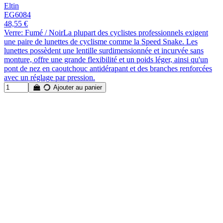
Eltin
EG6084
48,55 €
Verre: Fumé / NoirLa plupart des cyclistes professionnels exigent
une paire de lunettes de cyclisme comme la Speed Snake. Les
lunettes possèdent une lentille surdimensionnée et incurvée sans
monture, offre une grande flexibilité et un poids léger, ainsi qu'un
pont de nez en caoutchouc antidérapant et des branches renforcées
avec un réglage par pression.
Ajouter au panier