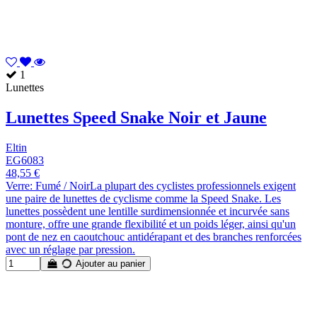
1
Lunettes
Lunettes Speed Snake Noir et Jaune
Eltin
EG6083
48,55 €
Verre: Fumé / NoirLa plupart des cyclistes professionnels exigent
une paire de lunettes de cyclisme comme la Speed Snake. Les
lunettes possèdent une lentille surdimensionnée et incurvée sans
monture, offre une grande flexibilité et un poids léger, ainsi qu'un
pont de nez en caoutchouc antidérapant et des branches renforcées
avec un réglage par pression.
Ajouter au panier