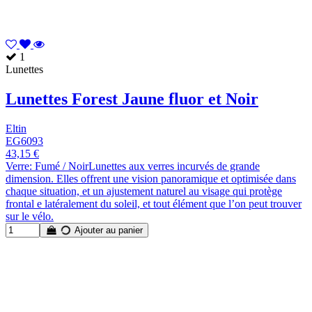
1
Lunettes
Lunettes Forest Jaune fluor et Noir
Eltin
EG6093
43,15 €
Verre: Fumé / NoirLunettes aux verres incurvés de grande
dimension. Elles offrent une vision panoramique et optimisée dans
chaque situation, et un ajustement naturel au visage qui protège
frontal e latéralement du soleil, et tout élément que l’on peut trouver
sur le vélo.
Ajouter au panier