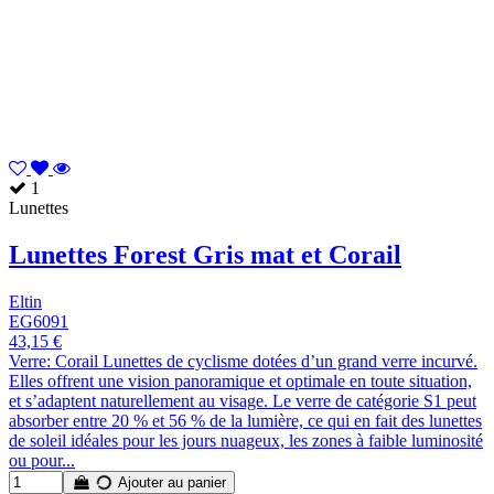
1
Lunettes
Lunettes Forest Gris mat et Corail
Eltin
EG6091
43,15 €
Verre: Corail Lunettes de cyclisme dotées d’un grand verre incurvé.
Elles offrent une vision panoramique et optimale en toute situation,
et s’adaptent naturellement au visage. Le verre de catégorie S1 peut
absorber entre 20 % et 56 % de la lumière, ce qui en fait des lunettes
de soleil idéales pour les jours nuageux, les zones à faible luminosité
ou pour...
Ajouter au panier