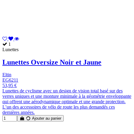
1
Lunettes
Lunettes Oversize Noir et Jaune
Eltin
EG6211
53,95 €
Lunettes de cyclisme avec un design de vision total basé sur des
verres uniques et une monture minimale à la géométrie enveloppante
qui offrent une aérodynamique optimale et une grande protection.
L’un des accessoires de vélo de route les plus demandés ces
dernières années.
Ajouter au panier