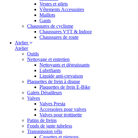
Vestes et gilets
Vêtements Accessoires
Maillots
Gants
Chaussures de cyclisme
Chaussures VTT & Indoor
Chaussures de route
Atelier
Atelier
Outils
Nettoyage et entretien
Nettoyants et dégraissants
Lubrifiants
Liquide anti-crevaison
Plaquettes de frein à disque
Plaquettes de frein E-Bike
Galets Dérailleurs
Valves
Valves Presta
Accessoires pour valves
Valves pour trottinette
Patins de freins
Fonds de jante tubeless
Transmission vélo
Cassettes et pignons