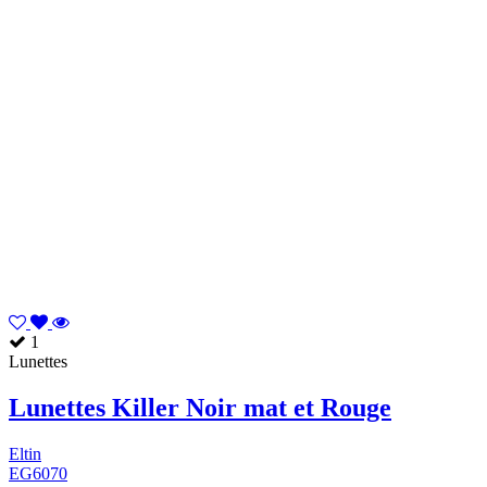
1
Lunettes
Lunettes Killer Noir mat et Rouge
Eltin
EG6070