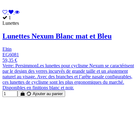
1
Lunettes
Lunettes Nexum Blanc mat et Bleu
Eltin
EG6081
59,35 €
Verre: PersimmonLes lunettes pour cyclisme Nexum se caractérisent
par le design des verres incurvés de grande taille et un ajustement
naturel au visage. Avec des branches et l’arête nasale configurables,
ces lunettes de cyclisme sont les plus ergonomiques du marché.
Disponibles en finitions blanc et noir.
Ajouter au panier