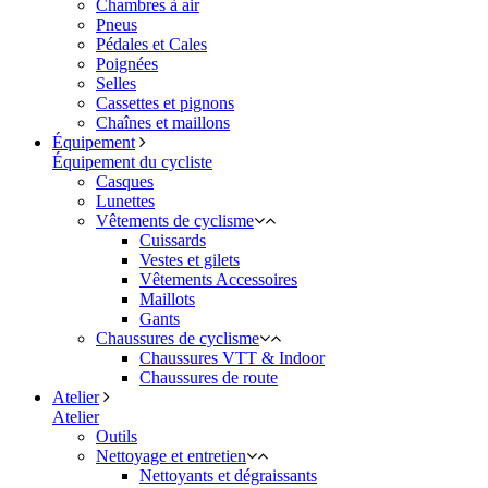
Chambres à air
Pneus
Pédales et Cales
Poignées
Selles
Cassettes et pignons
Chaînes et maillons
Équipement
Équipement du cycliste
Casques
Lunettes
Vêtements de cyclisme
Cuissards
Vestes et gilets
Vêtements Accessoires
Maillots
Gants
Chaussures de cyclisme
Chaussures VTT & Indoor
Chaussures de route
Atelier
Atelier
Outils
Nettoyage et entretien
Nettoyants et dégraissants