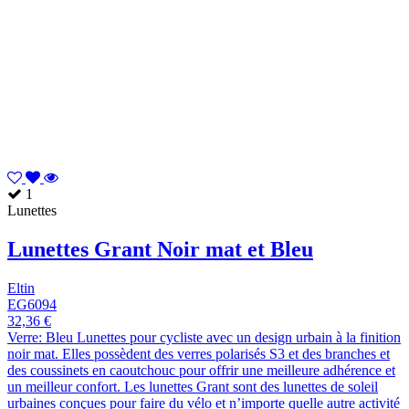
1
Lunettes
Lunettes Grant Noir mat et Bleu
Eltin
EG6094
32,36 €
Verre: Bleu Lunettes pour cycliste avec un design urbain à la finition
noir mat. Elles possèdent des verres polarisés S3 et des branches et
des coussinets en caoutchouc pour offrir une meilleure adhérence et
un meilleur confort. Les lunettes Grant sont des lunettes de soleil
urbaines conçues pour faire du vélo et n’importe quelle autre activité