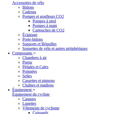
Accessoires de vélo
Bidons
Cadenas
Pompes et gonfleurs CO2
Pompes à pied
Pompes à main
Cartouches de CO2
Éclairage
Porte-bidons
Supports et Béquilles
Sonnettes de vélo et autres périphériques
Composants
Chambres à air
Pneus
Pédales et Cales
Poignées
Selles
Cassettes et pignons
Chaînes et maillons
Équipement
Équipement du cycliste
Casques
Lunettes
Vêtements de cyclisme
Cuissards