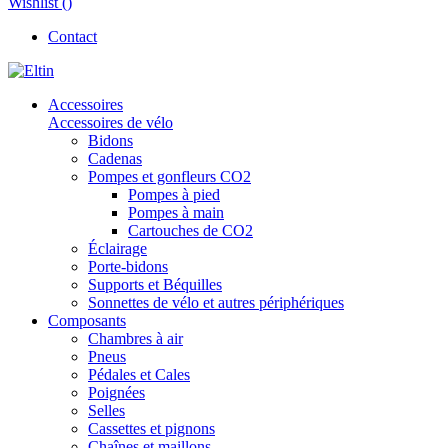
Wishlist (
)
Contact
Accessoires
Accessoires de vélo
Bidons
Cadenas
Pompes et gonfleurs CO2
Pompes à pied
Pompes à main
Cartouches de CO2
Éclairage
Porte-bidons
Supports et Béquilles
Sonnettes de vélo et autres périphériques
Composants
Chambres à air
Pneus
Pédales et Cales
Poignées
Selles
Cassettes et pignons
Chaînes et maillons