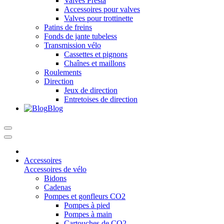
Valves Presta
Accessoires pour valves
Valves pour trottinette
Patins de freins
Fonds de jante tubeless
Transmission vélo
Cassettes et pignons
Chaînes et maillons
Roulements
Direction
Jeux de direction
Entretoises de direction
Blog
Accessoires
Accessoires de vélo
Bidons
Cadenas
Pompes et gonfleurs CO2
Pompes à pied
Pompes à main
Cartouches de CO2