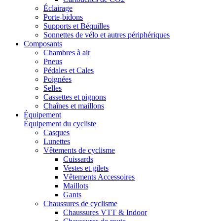
Éclairage
Porte-bidons
Supports et Béquilles
Sonnettes de vélo et autres périphériques
Composants
Chambres à air
Pneus
Pédales et Cales
Poignées
Selles
Cassettes et pignons
Chaînes et maillons
Équipement
Équipement du cycliste
Casques
Lunettes
Vêtements de cyclisme
Cuissards
Vestes et gilets
Vêtements Accessoires
Maillots
Gants
Chaussures de cyclisme
Chaussures VTT & Indoor