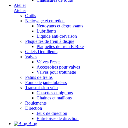
Chaussures de route
Atelier
Atelier
Outils
Nettoyage et entretien
Nettoyants et dégraissants
Lubrifiants
Liquide anti-crevaison
Plaquettes de frein à disque
Plaquettes de frein E-Bike
Galets Dérailleurs
Valves
Valves Presta
Accessoires pour valves
Valves pour trottinette
Patins de freins
Fonds de jante tubeless
Transmission vélo
Cassettes et pignons
Chaînes et maillons
Roulements
Direction
Jeux de direction
Entretoises de direction
Blog