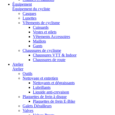
Équipement
Équipement du cycliste
Casques
Lunettes
Vêtements de cyclisme
Cuissards
Vestes et gilets
Vêtements Accessoires
Maillots
Gants
Chaussures de cyclisme
Chaussures VTT & Indoor
Chaussures de route
Atelier
Atelier
Outils
Nettoyage et entretien
Nettoyants et dégraissants
Lubrifiants
Liquide anti-crevaison
Plaquettes de frein à disque
Plaquettes de frein E-Bike
Galets Dérailleurs
Valves