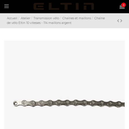
0
Accueil
Atelier
Transmission vélo
Chaînes et maillons
Chaîne
de vélo Eltin 10 vitesses - 114 maillons argent