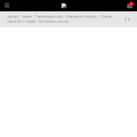
0
Accueil
Atelier
Transmission vélo
Chaînes et maillons
Chaîne
vélo Eltin 1 vitesse - 112 maillons marron