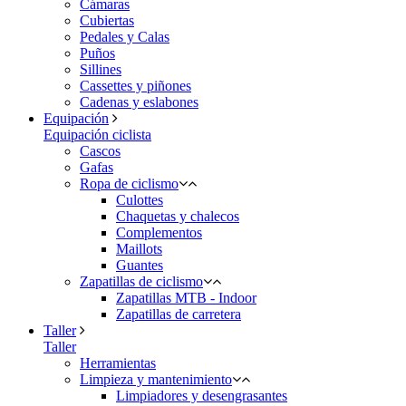
Cámaras
Cubiertas
Pedales y Calas
Puños
Sillines
Cassettes y piñones
Cadenas y eslabones
Equipación
Equipación ciclista
Cascos
Gafas
Ropa de ciclismo
Culottes
Chaquetas y chalecos
Complementos
Maillots
Guantes
Zapatillas de ciclismo
Zapatillas MTB - Indoor
Zapatillas de carretera
Taller
Taller
Herramientas
Limpieza y mantenimiento
Limpiadores y desengrasantes