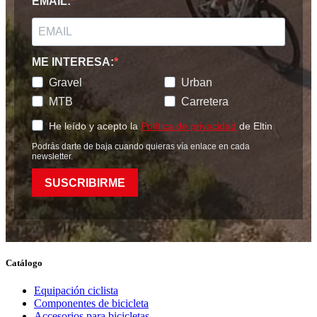
EMAIL:
ME INTERESA:
Gravel
Urban
MTB
Carretera
He leído y acepto la
Política de privacidad
de Eltin
Podrás darte de baja cuando quieras vía enlace en cada
newsletter.
SUSCRIBIRME
Catálogo
Equipación ciclista
Componentes de bicicleta
Accesorios para bicicletas