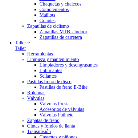
Chaquetas y chalecos
Complementos
Maillots
Guantes
Zapatillas de ciclismo
Zapatillas MTB - Indoor
Zapatillas de carretera
Taller
Taller
Herramientas
Limpieza y mantenimiento
Limpiadores y desengrasantes
Lubricantes
Sellantes
Pastillas freno de disco
Pastillas de freno E-Bike
Roldanas
Válvulas
Válvulas Presta
Accesorios de válvulas
Válvulas Patinete
Zapatas de freno
Cintas y fondos de llanta
Transmisión
Cassettes y piñones