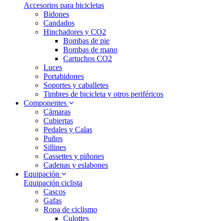
Accesorios para bicicletas
Bidones
Candados
Hinchadores y CO2
Bombas de pie
Bombas de mano
Cartuchos CO2
Luces
Portabidones
Soportes y caballetes
Timbres de bicicleta y otros periféricos
Componentes
Cámaras
Cubiertas
Pedales y Calas
Puños
Sillines
Cassettes y piñones
Cadenas y eslabones
Equipación
Equipación ciclista
Cascos
Gafas
Ropa de ciclismo
Culottes