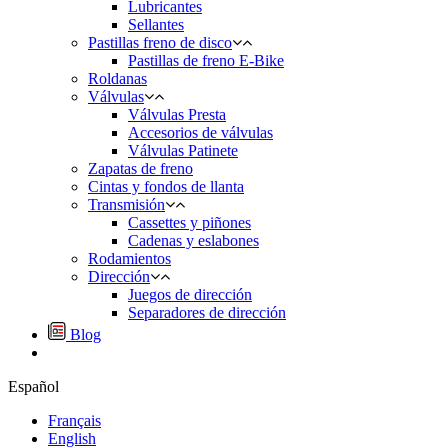
Lubricantes
Sellantes
Pastillas freno de disco
Pastillas de freno E-Bike
Roldanas
Válvulas
Válvulas Presta
Accesorios de válvulas
Válvulas Patinete
Zapatas de freno
Cintas y fondos de llanta
Transmisión
Cassettes y piñones
Cadenas y eslabones
Rodamientos
Dirección
Juegos de dirección
Separadores de dirección
Blog
Español
Français
English