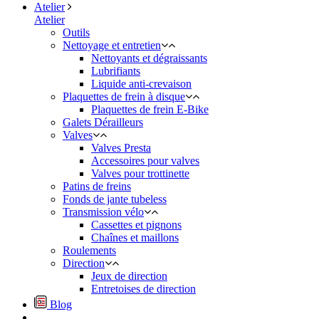
Atelier
Atelier
Outils
Nettoyage et entretien
Nettoyants et dégraissants
Lubrifiants
Liquide anti-crevaison
Plaquettes de frein à disque
Plaquettes de frein E-Bike
Galets Dérailleurs
Valves
Valves Presta
Accessoires pour valves
Valves pour trottinette
Patins de freins
Fonds de jante tubeless
Transmission vélo
Cassettes et pignons
Chaînes et maillons
Roulements
Direction
Jeux de direction
Entretoises de direction
Blog