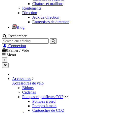
Chaînes et maillons
Roulements
Direction
Jeux de direction
Entretoises de direction
Blog
Rechercher
Connexion
0
Panier
/
Vide
Menu
Accessoires
Accessoires de vélo
Bidons
Cadenas
Pompes et gonfleurs CO2
Pompes à pied
Pompes à main
Cartouches de CO2