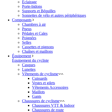
Éclairage
Porte-bidons
Supports et Béquilles
Sonnettes de vélo et autres périphériques
Composants
Chambres à air
Pneus
Pédales et Cales
Poignées
Selles
Cassettes et pignons
Chaînes et maillons
Équipement
Équipement du cycliste
Casques
Lunettes
Vêtements de cyclisme
Cuissards
Vestes et gilets
Vêtements Accessoires
Maillots
Gants
Chaussures de cyclisme
Chaussures VTT & Indoor
Chaussures de route