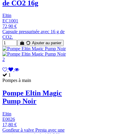
de CO2 16g
Eltin
EC1001
72,90 €
Capsule pressurisée avec 16 g de
CO2.
Ajouter au panier
1
Pompes à main
Pompe Eltin Magic
Pump Noir
Eltin
E0026
17,80 €
Gonfleur à valve Presta avec une