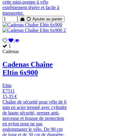
cette mini-pompe à vélo
extrêmement légère et facile à
transporter.
Ajouter au panier
1
Cadenas
Cadenas Chaîne
Eltin 6x900
Eltin
E7511
15,35 €
Chaîne de sécurité pour vélo de 6
mm en acier trempé avec cylindre
de haute sécurité, serrure anti-
perceuse et housse de protection
en nylon pour ne pas
endommager le vélo. De 90 cm
de long et de 30 cm de diamètre,