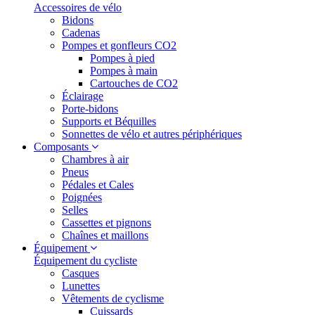
Accessoires de vélo
Bidons
Cadenas
Pompes et gonfleurs CO2
Pompes à pied
Pompes à main
Cartouches de CO2
Éclairage
Porte-bidons
Supports et Béquilles
Sonnettes de vélo et autres périphériques
Composants
Chambres à air
Pneus
Pédales et Cales
Poignées
Selles
Cassettes et pignons
Chaînes et maillons
Équipement
Équipement du cycliste
Casques
Lunettes
Vêtements de cyclisme
Cuissards