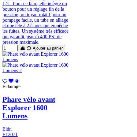
1,5''. Pour ce faire, elle intègre un
bouton pour un réglage fin de la
pression, un tuyau rotatif pour un
pompage facile, un tube en alliage
et une tête à 2 étapes qui empêche
les fuites. Un système très efficace
qui garantit jusqu'à 400 PSI de
pression maximale.
Ajouter au panier
Éclairage
Phare vèlo avant
Explorer 1600
Lumens
Eltin
E12071