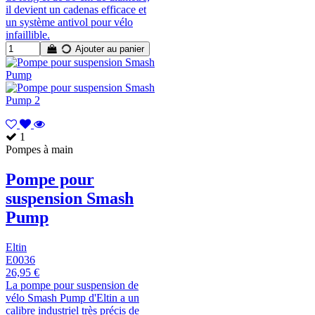
il devient un cadenas efficace et
un système antivol pour vélo
infaillible.
Ajouter au panier
1
Pompes à main
Pompe pour
suspension Smash
Pump
Eltin
E0036
26,95 €
La pompe pour suspension de
vélo Smash Pump d'Eltin a un
calibre industriel très précis de