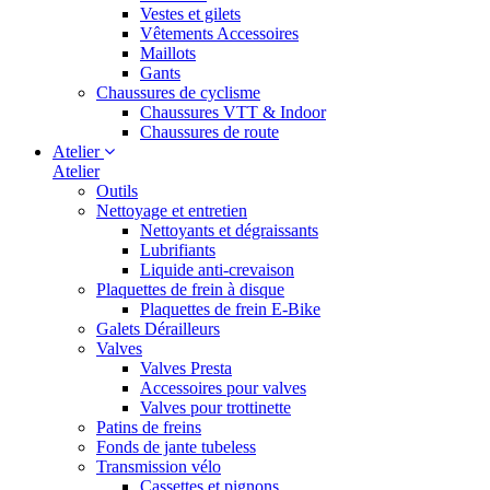
Vestes et gilets
Vêtements Accessoires
Maillots
Gants
Chaussures de cyclisme
Chaussures VTT & Indoor
Chaussures de route
Atelier
Atelier
Outils
Nettoyage et entretien
Nettoyants et dégraissants
Lubrifiants
Liquide anti-crevaison
Plaquettes de frein à disque
Plaquettes de frein E-Bike
Galets Dérailleurs
Valves
Valves Presta
Accessoires pour valves
Valves pour trottinette
Patins de freins
Fonds de jante tubeless
Transmission vélo
Cassettes et pignons