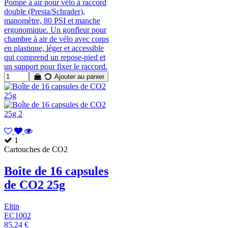
Pompe à air pour vélo à raccord
double (Presta/Schrader),
manomètre, 80 PSI et manche
ergonomique. Un gonfleur pour
chambre à air de vélo avec corps
en plastique, léger et accessible
qui comprend un repose-pied et
un support pour fixer le raccord.
Ajouter au panier
1
Cartouches de CO2
Boîte de 16 capsules
de CO2 25g
Eltin
EC1002
85,24 €