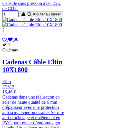
Capsule sous pression avec 25 g
de CO2.
Ajouter au panier
1
Cadenas
Cadenas Câble Eltin
10X1800
Eltin
E7512
16,46 €
Cadenas dans une réalisation en
acier de haute qualité de 6 mm
d’épaisseur avec une protection
anti-scie, levier ou cisaille. Serrure
anti-crochetage et revêtement en
PVC pour éviter d’endommager
le vélo. Un cadenas pour vélo de