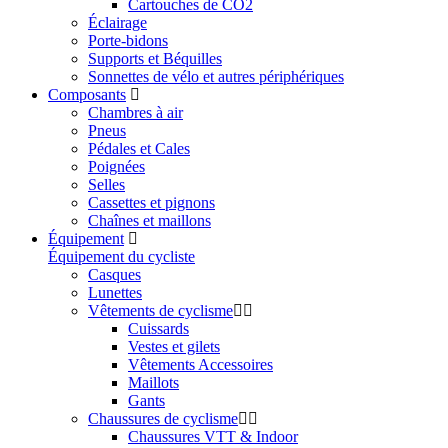
Cartouches de CO2
Éclairage
Porte-bidons
Supports et Béquilles
Sonnettes de vélo et autres périphériques
Composants
Chambres à air
Pneus
Pédales et Cales
Poignées
Selles
Cassettes et pignons
Chaînes et maillons
Équipement
Équipement du cycliste
Casques
Lunettes
Vêtements de cyclisme
Cuissards
Vestes et gilets
Vêtements Accessoires
Maillots
Gants
Chaussures de cyclisme
Chaussures VTT & Indoor