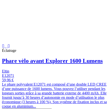
Éclairage
Phare vèlo avant Explorer 1600 Lumens
Eltin
E12071
59,96 €
Le phare polyvalent E12071 est composé d’une double LED CREE
d’une puissance de 1600 lumens. Vous pouvez l’utiliser pendant les
longues sorties grâce à sa grande batterie externe de 4400 mAh. Elle
fournit jusqu’à 30 heures d’autonomie en mode d’utilisation le plus
économique (3 heures à 100 %). Son système de fixation inclus et sa
coque en aluminium...