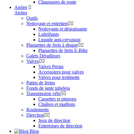
Chaussures de route
Atelier
Atelier
Outils
Nettoyage et entretien
Nettoyants et dégraissants
Lubrifiants
Liquide anti-crevaison
Plaquettes de frein à disque
Plaquettes de frein E-Bike
Galets Dérailleurs
Valves
Valves Presta
Accessoires pour valves
Valves pour trottinette
Patins de freins
Fonds de jante tubeless
Transmission vélo
Cassettes et pignons
Chaînes et maillons
Roulements
Direction
Jeux de direction
Entretoises de direction
Blog