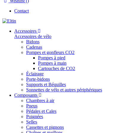
Wishlist (
)
Contact
Accessoires
Accessoires de vélo
Bidons
Cadenas
Pompes et gonfleurs CO2
Pompes à pied
Pompes à main
Cartouches de CO2
Éclairage
Porte-bidons
Supports et Béquilles
Sonnettes de vélo et autres périphériques
Composants
Chambres à air
Pneus
Pédales et Cales
Poignées
Selles
Cassettes et pignons
Chaînes et maillons