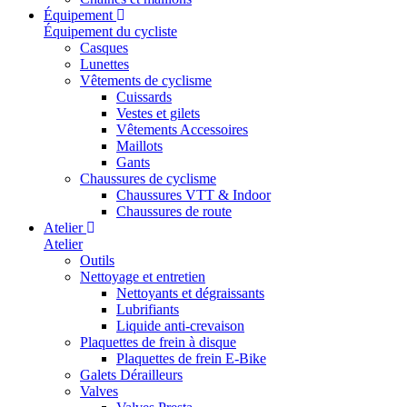
Équipement
Équipement du cycliste
Casques
Lunettes
Vêtements de cyclisme
Cuissards
Vestes et gilets
Vêtements Accessoires
Maillots
Gants
Chaussures de cyclisme
Chaussures VTT & Indoor
Chaussures de route
Atelier
Atelier
Outils
Nettoyage et entretien
Nettoyants et dégraissants
Lubrifiants
Liquide anti-crevaison
Plaquettes de frein à disque
Plaquettes de frein E-Bike
Galets Dérailleurs
Valves