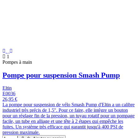
1
Pompes à main
Pompe pour suspension Smash Pump
Eltin
E0036
26,95 €
La pompe pour suspension de vélo Smash Pump d'Eltin a un calibre
industriel très précis de 1,5''. Pour ce faire, elle intègre un bouton
pour un réglage fin de la pression, un tuyau rotatif pour un pompage
facile, un tube en alliage et une tête à 2 étapes qui empêche les
fuites. Un système très efficace qui garantit jusqu'à 400 PSI de
pression maximale.