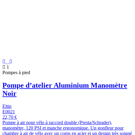
1
Pompes à pied
Pompe d’atelier Aluminium Manomètre
Noir
Eltin
E0021
22,70 €
Pompe à air pour vélo à raccord double (Presta/Schrader),
manomètre, 120 PSI et manche ergonomique. Un gonfleur pour
chambre à air de vélo avec un corps en acier et un design très soigné