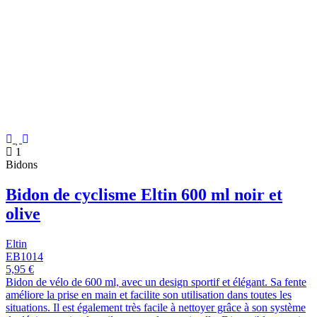
1
Bidons
Bidon de cyclisme Eltin 600 ml noir et
olive
Eltin
EB1014
5,95 €
Bidon de vélo de 600 ml, avec un design sportif et élégant. Sa fente
améliore la prise en main et facilite son utilisation dans toutes les
situations. Il est également très facile à nettoyer grâce à son système