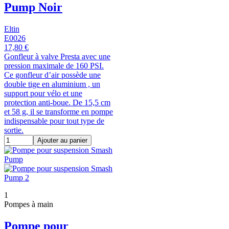
Pump Noir
Eltin
E0026
17,80 €
Gonfleur à valve Presta avec une
pression maximale de 160 PSI.
Ce gonfleur d’air possède une
double tige en aluminium , un
support pour vélo et une
protection anti-boue. De 15,5 cm
et 58 g, il se transforme en pompe
indispensable pour tout type de
sortie.
Ajouter au panier
1
Pompes à main
Pompe pour