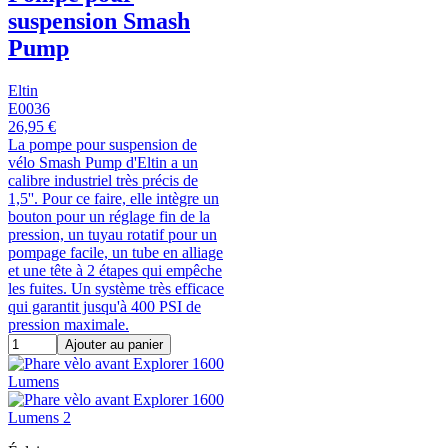
suspension Smash
Pump
Eltin
E0036
26,95 €
La pompe pour suspension de
vélo Smash Pump d'Eltin a un
calibre industriel très précis de
1,5''. Pour ce faire, elle intègre un
bouton pour un réglage fin de la
pression, un tuyau rotatif pour un
pompage facile, un tube en alliage
et une tête à 2 étapes qui empêche
les fuites. Un système très efficace
qui garantit jusqu'à 400 PSI de
pression maximale.
Ajouter au panier