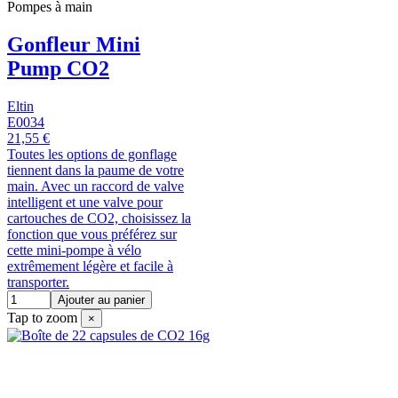
Pompes à main
Gonfleur Mini
Pump CO2
Eltin
E0034
21,55 €
Toutes les options de gonflage
tiennent dans la paume de votre
main. Avec un raccord de valve
intelligent et une valve pour
cartouches de CO2, choisissez la
fonction que vous préférez sur
cette mini-pompe à vélo
extrêmement légère et facile à
transporter.
Ajouter au panier
Tap to zoom
×