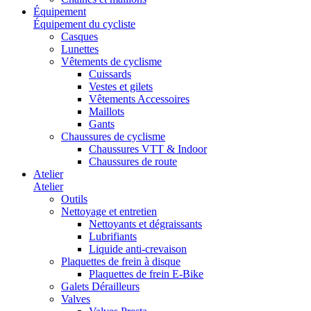
Équipement
Équipement du cycliste
Casques
Lunettes
Vêtements de cyclisme
Cuissards
Vestes et gilets
Vêtements Accessoires
Maillots
Gants
Chaussures de cyclisme
Chaussures VTT & Indoor
Chaussures de route
Atelier
Atelier
Outils
Nettoyage et entretien
Nettoyants et dégraissants
Lubrifiants
Liquide anti-crevaison
Plaquettes de frein à disque
Plaquettes de frein E-Bike
Galets Dérailleurs
Valves