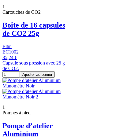
1
Cartouches de CO2
Boîte de 16 capsules
de CO2 25g
Eltin
EC1002
85,24 €
Capsule sous pression avec 25 g
de CO2.
Ajouter au panier
1
Pompes à pied
Pompe d’atelier
Aluminium