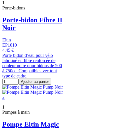
1
Porte-bidons
Porte-bidon Fibre II
Noir
Eltin
EP1010
4,45 €
Porte-bidon d’eau pour vélo
fabriqué en fibre renforcée de
couleur noire pour bidons de 500
à 750cc. Compatible avec tout
type de cadre.
Ajouter au panier
1
Pompes à main
Pompe Eltin Magic