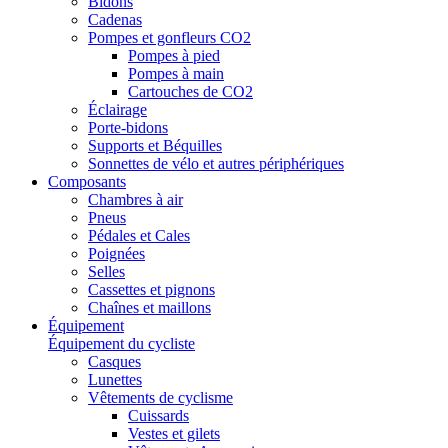
Bidons
Cadenas
Pompes et gonfleurs CO2
Pompes à pied
Pompes à main
Cartouches de CO2
Éclairage
Porte-bidons
Supports et Béquilles
Sonnettes de vélo et autres périphériques
Composants
Chambres à air
Pneus
Pédales et Cales
Poignées
Selles
Cassettes et pignons
Chaînes et maillons
Équipement
Équipement du cycliste
Casques
Lunettes
Vêtements de cyclisme
Cuissards
Vestes et gilets