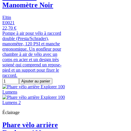
Manomètre Noir
Eltin
E0021
22,70 €
Pompe à air pour vélo à raccord
double (Presta/Schrader),
manomètre, 120 PSI et manche
ergonomique. Un gonfleur pour
chambre à air de vélo avec un
corps en acier et un design très
soigné qui comprend un repose-
pied et un support pour fixer le
raccord.
Ajouter au panier
Éclairage
Phare vèlo arrière