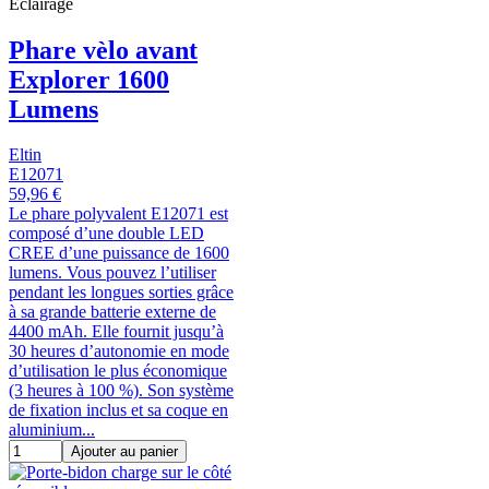
Éclairage
Phare vèlo avant
Explorer 1600
Lumens
Eltin
E12071
59,96 €
Le phare polyvalent E12071 est
composé d’une double LED
CREE d’une puissance de 1600
lumens. Vous pouvez l’utiliser
pendant les longues sorties grâce
à sa grande batterie externe de
4400 mAh. Elle fournit jusqu’à
30 heures d’autonomie en mode
d’utilisation le plus économique
(3 heures à 100 %). Son système
de fixation inclus et sa coque en
aluminium...
Ajouter au panier