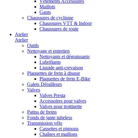
Vêtements Accessoires
Maillots
Gants
Chaussures de cyclisme
Chaussures VTT & Indoor
Chaussures de route
Atelier
Atelier
Outils
Nettoyage et entretien
Nettoyants et dégraissants
Lubrifiants
Liquide anti-crevaison
Plaquettes de frein à disque
Plaquettes de frein E-Bike
Galets Dérailleurs
Valves
Valves Presta
Accessoires pour valves
Valves pour trottinette
Patins de freins
Fonds de jante tubeless
Transmission vélo
Cassettes et pignons
Chaînes et maillons