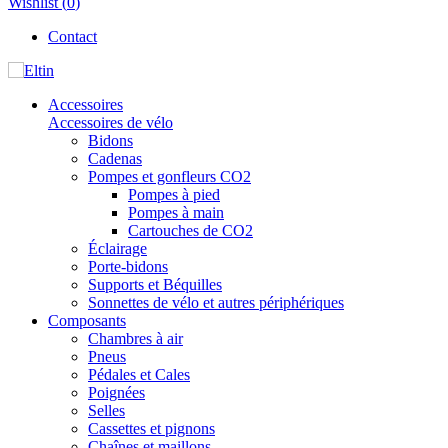
Wishlist (
0
)
Contact
Accessoires
Accessoires de vélo
Bidons
Cadenas
Pompes et gonfleurs CO2
Pompes à pied
Pompes à main
Cartouches de CO2
Éclairage
Porte-bidons
Supports et Béquilles
Sonnettes de vélo et autres périphériques
Composants
Chambres à air
Pneus
Pédales et Cales
Poignées
Selles
Cassettes et pignons
Chaînes et maillons