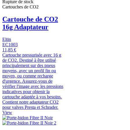
Rupture de stock
Cartouches de CO2
Cartouche de CO2
16g Adaptateur
Eltin
EC1003
11,85 €
Cartouche pressurisée avec 16 g
de CO2. Destiné à être utilisé
principalement sur des pneus
moyens, avec un profil fin ou
moyen, ou comme recharge
d'urgence. Assurez-vous de
vérifier l'image avec les pressions
indicatives pour obtenir la
cartouche adaptée à vos besoins.
Contient notre adaptateur CO2
pour valves Presta et Schrader.
View