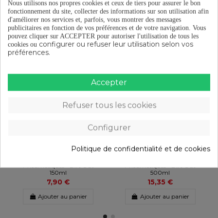
Nous utilisons nos propres cookies et ceux de tiers pour assurer le bon
fonctionnement du site, collecter des informations sur son utilisation afin
d'améliorer nos services et, parfois, vous montrer des messages
publicitaires en fonction de vos préférences et de votre navigation.
Vous
Vous aimerez aussi
pouvez cliquer sur ACCEPTER pour autoriser l'utilisation de tous les
configurer ou refuser leur utilisation selon vos
cookies ou
préférences.
Accepter
Refuser tous les cookies
Configurer
Politique de confidentialité et de cookies
Tubeless Liquide Préventif
Tubeless Liquide Préventif
Pneumatiques - Dirt Out
Pneumatiques - Dirt Out
150ml
500ml
7,90 €
15,35 €
Ajouter au panier
Ajouter au panier