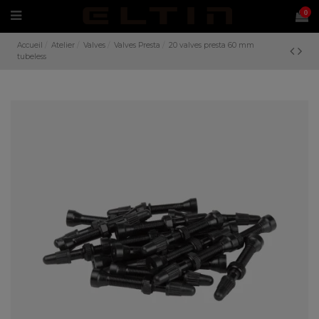
0
Accueil
Atelier
Valves
Valves Presta
20 valves presta 60 mm
tubeless