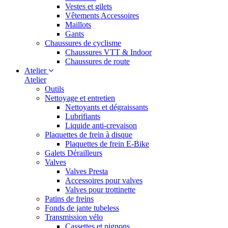
Vestes et gilets
Vêtements Accessoires
Maillots
Gants
Chaussures de cyclisme
Chaussures VTT & Indoor
Chaussures de route
Atelier
Atelier
Outils
Nettoyage et entretien
Nettoyants et dégraissants
Lubrifiants
Liquide anti-crevaison
Plaquettes de frein à disque
Plaquettes de frein E-Bike
Galets Dérailleurs
Valves
Valves Presta
Accessoires pour valves
Valves pour trottinette
Patins de freins
Fonds de jante tubeless
Transmission vélo
Cassettes et pignons