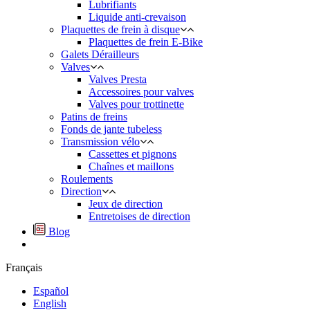
Lubrifiants
Liquide anti-crevaison
Plaquettes de frein à disque
Plaquettes de frein E-Bike
Galets Dérailleurs
Valves
Valves Presta
Accessoires pour valves
Valves pour trottinette
Patins de freins
Fonds de jante tubeless
Transmission vélo
Cassettes et pignons
Chaînes et maillons
Roulements
Direction
Jeux de direction
Entretoises de direction
Blog
Français
Español
English