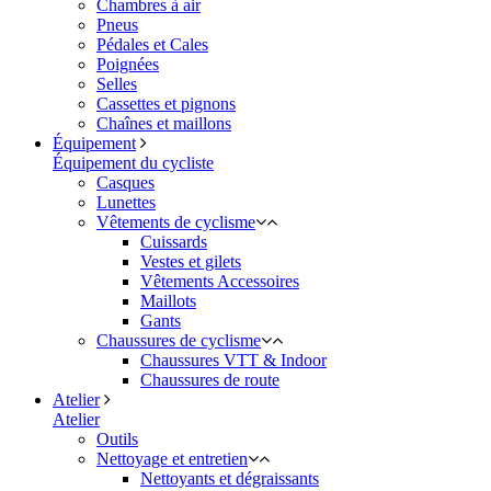
Chambres à air
Pneus
Pédales et Cales
Poignées
Selles
Cassettes et pignons
Chaînes et maillons
Équipement
Équipement du cycliste
Casques
Lunettes
Vêtements de cyclisme
Cuissards
Vestes et gilets
Vêtements Accessoires
Maillots
Gants
Chaussures de cyclisme
Chaussures VTT & Indoor
Chaussures de route
Atelier
Atelier
Outils
Nettoyage et entretien
Nettoyants et dégraissants