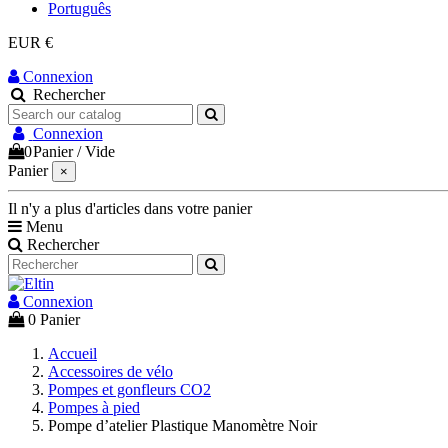
Português
EUR €
Connexion
Rechercher
Connexion
0
Panier
/
Vide
Panier
×
Il n'y a plus d'articles dans votre panier
Menu
Rechercher
Connexion
0
Panier
Accueil
Accessoires de vélo
Pompes et gonfleurs CO2
Pompes à pied
Pompe d’atelier Plastique Manomètre Noir