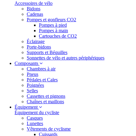
Accessoires de vélo
Bidons
Cadenas
Pompes et gonfleurs CO2
Pompes à pied
Pompes à main
Cartouches de CO2
Éclairage
Porte-bidons
Supports et Béquilles
Sonnettes de vélo et autres périphériques
Composants
Chambres à air
Pneus
Pédales et Cales
Poignées
Selles
Cassettes et pignons
Chaînes et maillons
Équipement
Équipement du cycliste
Casques
Lunettes
Vêtements de cyclisme
Cuissards