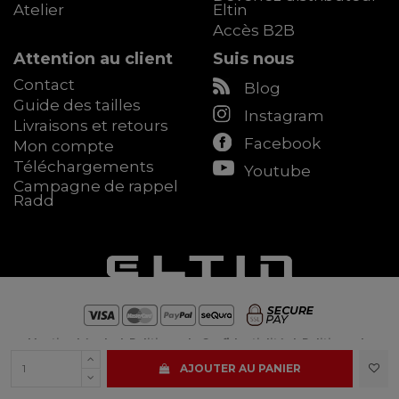
Atelier
Eltin
Accès B2B
Attention au client
Suis nous
Contact
Blog
Guide des tailles
Instagram
Livraisons et retours
Facebook
Mon compte
Téléchargements
Youtube
Campagne de rappel
Radd
Mention Légale
|
Politique de Confidentialité
|
Politique de
Cookies
(
panel
) |
Conditions Générales de vente
AJOUTER AU PANIER
ELTIN © 2025 - Tous droits réservés