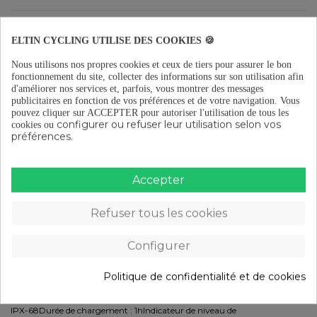
ELTIN CYCLING UTILISE DES COOKIES 🍪
Nous utilisons nos propres cookies et ceux de tiers pour assurer le bon
fonctionnement du site, collecter des informations sur son utilisation afin
Livraison gratuite à partir de 29 €
d'améliorer nos services et, parfois, vous montrer des messages
publicitaires en fonction de vos préférences et de votre navigation.
Vous
pouvez cliquer sur ACCEPTER pour autoriser l'utilisation de tous les
configurer ou refuser leur utilisation selon vos
cookies ou
Retours gratuits (15 jours)
préférences.
Accepter
Paiement en plusieurs fois à partir de 29 €
Refuser tous les cookies
DESCRIPTION
Configurer
ContientAncrages élastique plusieurs mesuresFrontale sur bande
Politique de confidentialité et de cookies
élastiqueChargeur de batterie ion lithiumBatterie de 4 400 mAh avec
coqueMatièreAluminiumBatterie : ion lithiumSource de lumière : CREE
XM-L2 U2 LED (1 LED)Caractéristiques :1200 lumensRésistance à l’eau :
IPX-68Durée de chargement : 1hIndicateur de niveau de