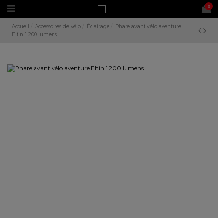
0
Accueil
Accessoires de vélo
Éclairage
Phare avant vélo aventure
Eltin 1 200 lumens