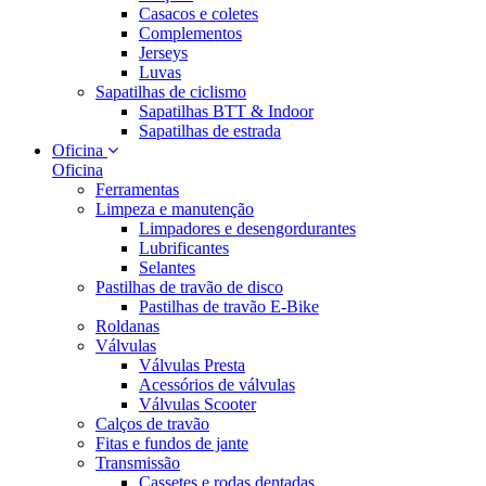
Casacos e coletes
Complementos
Jerseys
Luvas
Sapatilhas de ciclismo
Sapatilhas BTT & Indoor
Sapatilhas de estrada
Oficina
Oficina
Ferramentas
Limpeza e manutenção
Limpadores e desengordurantes
Lubrificantes
Selantes
Pastilhas de travão de disco
Pastilhas de travão E-Bike
Roldanas
Válvulas
Válvulas Presta
Acessórios de válvulas
Válvulas Scooter
Calços de travão
Fitas e fundos de jante
Transmissão
Cassetes e rodas dentadas