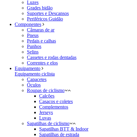
Luzes
Grades bidão
Suportes e Descansos
Periféricos Guidão
Componentes
Câmaras de ar
Pneus
Pedais e calhas
Punhos
Selins
Cassetes e rodas dentadas
Correntes e elos
Equipamento
Equipamento ciclista
Capacetes
Óculos
Roupas de ciclismo
Calções
Casacos e coletes
Complementos
Jerseys
Luvas
Sapatilhas de ciclismo
Sapatilhas BTT & Indoor
Sapatilhas de estrada