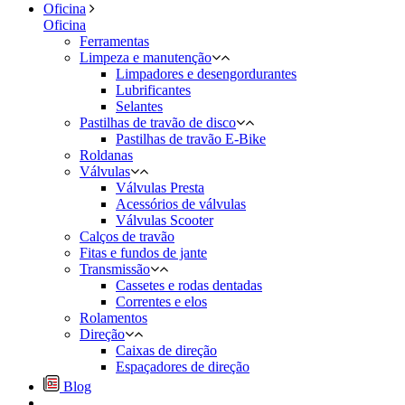
Oficina
Oficina
Ferramentas
Limpeza e manutenção
Limpadores e desengordurantes
Lubrificantes
Selantes
Pastilhas de travão de disco
Pastilhas de travão E-Bike
Roldanas
Válvulas
Válvulas Presta
Acessórios de válvulas
Válvulas Scooter
Calços de travão
Fitas e fundos de jante
Transmissão
Cassetes e rodas dentadas
Correntes e elos
Rolamentos
Direção
Caixas de direção
Espaçadores de direção
Blog