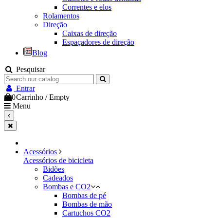
Correntes e elos
Rolamentos
Direção
Caixas de direção
Espaçadores de direção
Blog
Pesquisar
Entrar
0
Carrinho
/
Empty
Menu
Acessórios
Acessórios de bicicleta
Bidões
Cadeados
Bombas e CO2
Bombas de pé
Bombas de mão
Cartuchos CO2