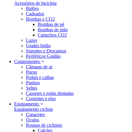
Acessórios de bicicleta
Bidões
Cadeados
Bombas e CO2
Bombas de pé
Bombas de mão
Cartuchos CO2
Luzes
Grades bidão
Suportes e Descansos
Periféricos Guidão
Componentes
Câmaras de ar
Pneus
Pedais e calhas
Punhos
Selins
Cassetes e rodas dentadas
Correntes e elos
Equipamento
Equipamento ciclista
Capacetes
Óculos
Roupas de ciclismo
Calções