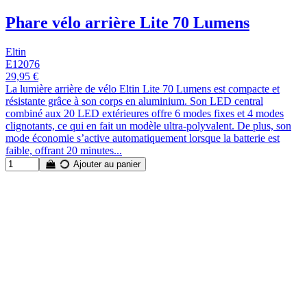
Phare vélo arrière Lite 70 Lumens
Eltin
E12076
29,95 €
La lumière arrière de vélo Eltin Lite 70 Lumens est compacte et
résistante grâce à son corps en aluminium. Son LED central
combiné aux 20 LED extérieures offre 6 modes fixes et 4 modes
clignotants, ce qui en fait un modèle ultra-polyvalent. De plus, son
mode économie s’active automatiquement lorsque la batterie est
faible, offrant 20 minutes...
Ajouter au panier