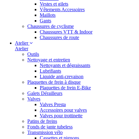
Vestes et gilets
Vêtements Accessoires
Maillots
Gants
Chaussures de cyclisme
Chaussures VTT & Indoor
Chaussures de route
Atelier
Atelier
Outils
Nettoyage et entretien
Nettoyants et dégraissants
Lubrifiants
Liquide anti-crevaison
Plaquettes de frein à disque
Plaquettes de frein E-Bike
Galets Dérailleurs
Valves
Valves Presta
Accessoires pour valves
Valves pour trottinette
Patins de freins
Fonds de jante tubeless
Transmission vélo
Cassettes et pignons