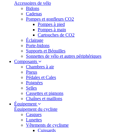
Accessoires de vélo
Bidons
Cadenas
Pompes et gonfleurs CO2
Pompes à pied
Pompes à main
Cartouches de CO2
Éclairage
Porte-bidons
Supports et Béquilles
Sonnettes de vélo et autres périphériques
Composants
Chambres à air
Pneus
Pédales et Cales
Poignées
Selles
Cassettes et pignons
Chaînes et maillons
Équipement
Équipement du cycliste
Casques
Lunettes
Vêtements de cyclisme
Cuissards