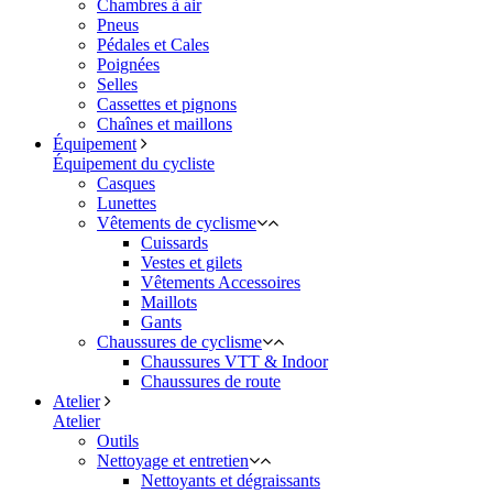
Chambres à air
Pneus
Pédales et Cales
Poignées
Selles
Cassettes et pignons
Chaînes et maillons
Équipement
Équipement du cycliste
Casques
Lunettes
Vêtements de cyclisme
Cuissards
Vestes et gilets
Vêtements Accessoires
Maillots
Gants
Chaussures de cyclisme
Chaussures VTT & Indoor
Chaussures de route
Atelier
Atelier
Outils
Nettoyage et entretien
Nettoyants et dégraissants