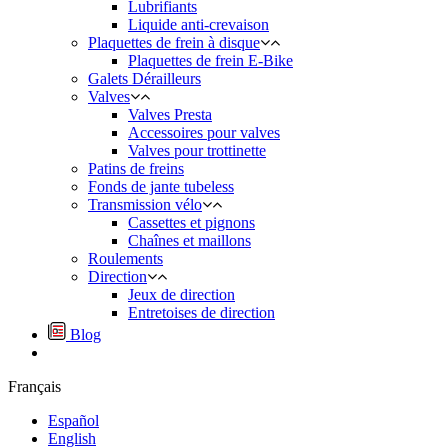
Lubrifiants
Liquide anti-crevaison
Plaquettes de frein à disque
Plaquettes de frein E-Bike
Galets Dérailleurs
Valves
Valves Presta
Accessoires pour valves
Valves pour trottinette
Patins de freins
Fonds de jante tubeless
Transmission vélo
Cassettes et pignons
Chaînes et maillons
Roulements
Direction
Jeux de direction
Entretoises de direction
Blog
Français
Español
English