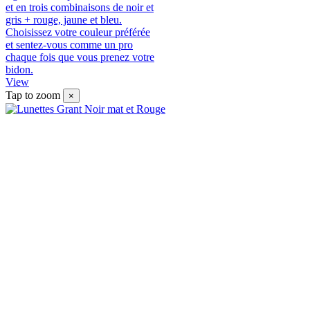
et en trois combinaisons de noir et
gris + rouge, jaune et bleu.
Choisissez votre couleur préférée
et sentez-vous comme un pro
chaque fois que vous prenez votre
bidon.
View
Tap to zoom
×