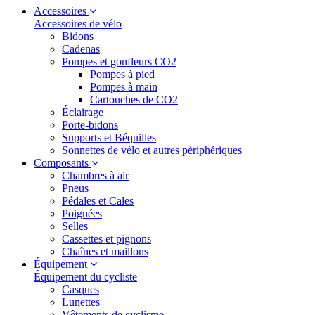
Accessoires
Accessoires de vélo
Bidons
Cadenas
Pompes et gonfleurs CO2
Pompes à pied
Pompes à main
Cartouches de CO2
Éclairage
Porte-bidons
Supports et Béquilles
Sonnettes de vélo et autres périphériques
Composants
Chambres à air
Pneus
Pédales et Cales
Poignées
Selles
Cassettes et pignons
Chaînes et maillons
Équipement
Équipement du cycliste
Casques
Lunettes
Vêtements de cyclisme