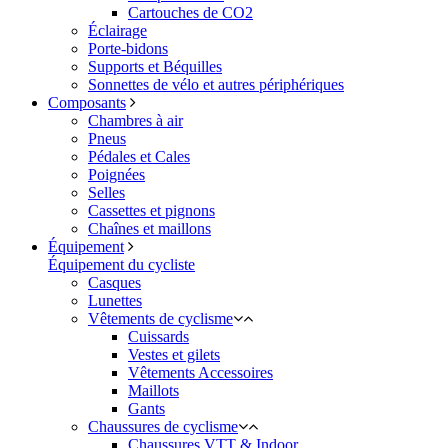
Cartouches de CO2
Éclairage
Porte-bidons
Supports et Béquilles
Sonnettes de vélo et autres périphériques
Composants
Chambres à air
Pneus
Pédales et Cales
Poignées
Selles
Cassettes et pignons
Chaînes et maillons
Équipement
Équipement du cycliste
Casques
Lunettes
Vêtements de cyclisme
Cuissards
Vestes et gilets
Vêtements Accessoires
Maillots
Gants
Chaussures de cyclisme
Chaussures VTT & Indoor