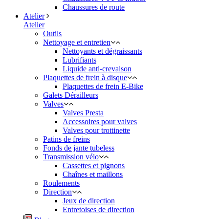
Chaussures de route
Atelier
Atelier
Outils
Nettoyage et entretien
Nettoyants et dégraissants
Lubrifiants
Liquide anti-crevaison
Plaquettes de frein à disque
Plaquettes de frein E-Bike
Galets Dérailleurs
Valves
Valves Presta
Accessoires pour valves
Valves pour trottinette
Patins de freins
Fonds de jante tubeless
Transmission vélo
Cassettes et pignons
Chaînes et maillons
Roulements
Direction
Jeux de direction
Entretoises de direction