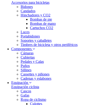
Accesorios para bicicletas
Bidones
Candados
Hinchadores y CO2
Bombas de pie
Bombas de mano
Cartuchos CO2
Luces
Portabidones
Soportes y caballetes
Timbres de bicicleta y otros periféricos
Componentes
Cámaras
Cubiertas
Pedales y Calas
Puños
Sillines
Cassettes y piñones
Cadenas y eslabones
Equipación
Equipación ciclista
Cascos
Gafas
Ropa de ciclismo
Culottes