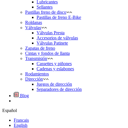
Lubricantes
Sellantes
Pastillas freno de disco
Pastillas de freno E-Bike
Roldanas
Válvulas
Válvulas Presta
Accesorios de válvulas
Válvulas Patinete
Zapatas de freno
Cintas y fondos de llanta
Transmisión
Cassettes y piñones
Cadenas y eslabones
Rodamientos
Dirección
Juegos de dirección
Separadores de dirección
Blog
Español
Français
English