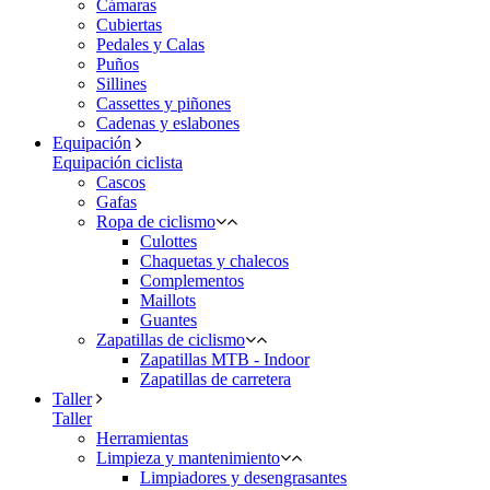
Cámaras
Cubiertas
Pedales y Calas
Puños
Sillines
Cassettes y piñones
Cadenas y eslabones
Equipación
Equipación ciclista
Cascos
Gafas
Ropa de ciclismo
Culottes
Chaquetas y chalecos
Complementos
Maillots
Guantes
Zapatillas de ciclismo
Zapatillas MTB - Indoor
Zapatillas de carretera
Taller
Taller
Herramientas
Limpieza y mantenimiento
Limpiadores y desengrasantes