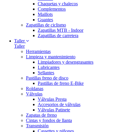
Chaquetas y chalecos
Complementos
Maillots
Guantes
Zapatillas de ciclismo
Zapatillas MTB - Indoor
Zapatillas de carretera
Taller
Taller
Herramientas
Limpieza y mantenimiento
Limpiadores y desengrasantes
Lubricantes
Sellantes
Pastillas freno de disco
Pastillas de freno E-Bike
Roldanas
Válvulas
Válvulas Presta
Accesorios de válvulas
Válvulas Patinete
Zapatas de freno
Cintas y fondos de llanta
Transmisión
Cassettes y piñones