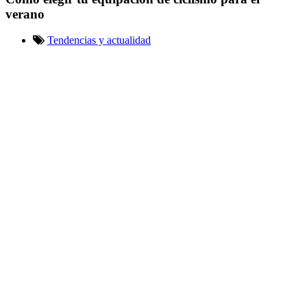
verano
Tendencias y actualidad
¿Quieres conocer las claves
para equiparte en verano y
combatir el calor? En este
artículo te damos algunos
consejos imprescindibles para
disfrutar de la bici en verano.
¡Sigue leyendo!