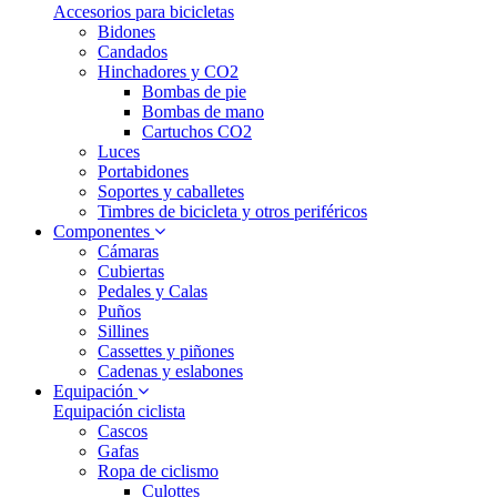
Accesorios para bicicletas
Bidones
Candados
Hinchadores y CO2
Bombas de pie
Bombas de mano
Cartuchos CO2
Luces
Portabidones
Soportes y caballetes
Timbres de bicicleta y otros periféricos
Componentes
Cámaras
Cubiertas
Pedales y Calas
Puños
Sillines
Cassettes y piñones
Cadenas y eslabones
Equipación
Equipación ciclista
Cascos
Gafas
Ropa de ciclismo
Culottes