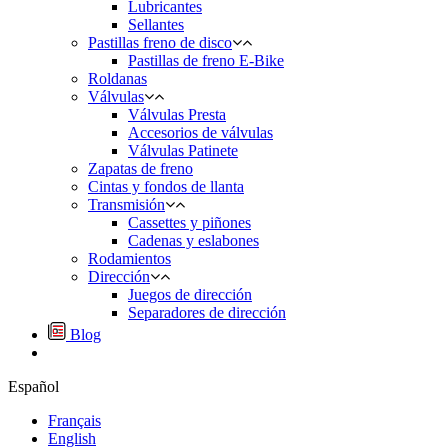
Lubricantes
Sellantes
Pastillas freno de disco
Pastillas de freno E-Bike
Roldanas
Válvulas
Válvulas Presta
Accesorios de válvulas
Válvulas Patinete
Zapatas de freno
Cintas y fondos de llanta
Transmisión
Cassettes y piñones
Cadenas y eslabones
Rodamientos
Dirección
Juegos de dirección
Separadores de dirección
Blog
Español
Français
English