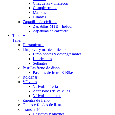
Chaquetas y chalecos
Complementos
Maillots
Guantes
Zapatillas de ciclismo
Zapatillas MTB - Indoor
Zapatillas de carretera
Taller
Taller
Herramientas
Limpieza y mantenimiento
Limpiadores y desengrasantes
Lubricantes
Sellantes
Pastillas freno de disco
Pastillas de freno E-Bike
Roldanas
Válvulas
Válvulas Presta
Accesorios de válvulas
Válvulas Patinete
Zapatas de freno
Cintas y fondos de llanta
Transmisión
Cassettes y piñones