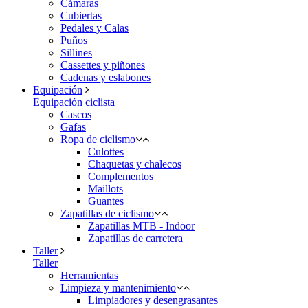
Cámaras
Cubiertas
Pedales y Calas
Puños
Sillines
Cassettes y piñones
Cadenas y eslabones
Equipación
Equipación ciclista
Cascos
Gafas
Ropa de ciclismo
Culottes
Chaquetas y chalecos
Complementos
Maillots
Guantes
Zapatillas de ciclismo
Zapatillas MTB - Indoor
Zapatillas de carretera
Taller
Taller
Herramientas
Limpieza y mantenimiento
Limpiadores y desengrasantes