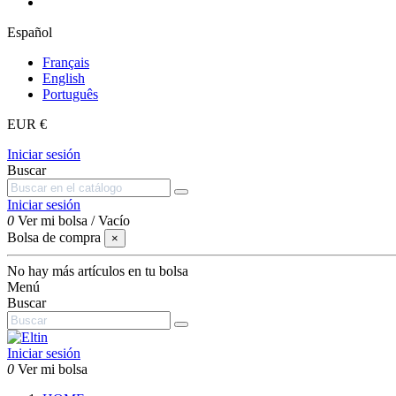
Español
Français
English
Português
EUR €
Iniciar sesión
Buscar
Iniciar sesión
0
Ver mi bolsa
/
Vacío
Bolsa de compra
×
No hay más artículos en tu bolsa
Menú
Buscar
Iniciar sesión
0
Ver mi bolsa