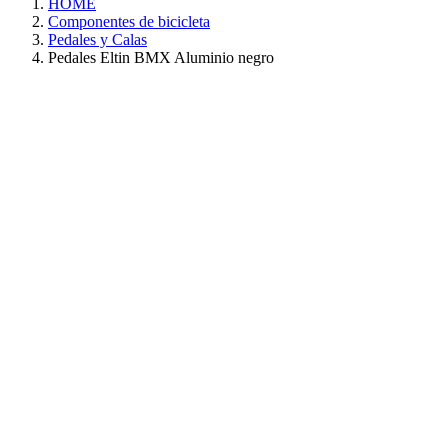
HOME
Componentes de bicicleta
Pedales y Calas
Pedales Eltin BMX Aluminio negro