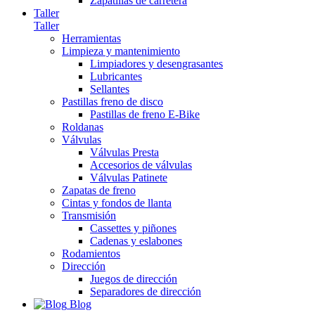
Zapatillas de carretera
Taller
Taller
Herramientas
Limpieza y mantenimiento
Limpiadores y desengrasantes
Lubricantes
Sellantes
Pastillas freno de disco
Pastillas de freno E-Bike
Roldanas
Válvulas
Válvulas Presta
Accesorios de válvulas
Válvulas Patinete
Zapatas de freno
Cintas y fondos de llanta
Transmisión
Cassettes y piñones
Cadenas y eslabones
Rodamientos
Dirección
Juegos de dirección
Separadores de dirección
Blog