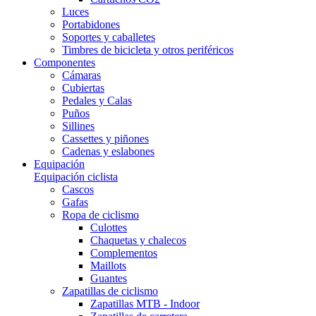
Luces
Portabidones
Soportes y caballetes
Timbres de bicicleta y otros periféricos
Componentes
Cámaras
Cubiertas
Pedales y Calas
Puños
Sillines
Cassettes y piñones
Cadenas y eslabones
Equipación
Equipación ciclista
Cascos
Gafas
Ropa de ciclismo
Culottes
Chaquetas y chalecos
Complementos
Maillots
Guantes
Zapatillas de ciclismo
Zapatillas MTB - Indoor