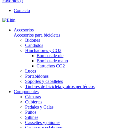
Favoritos (
)
Contacto
Accesorios
Accesorios para bicicletas
Bidones
Candados
Hinchadores y CO2
Bombas de pie
Bombas de mano
Cartuchos CO2
Luces
Portabidones
Soportes y caballetes
Timbres de bicicleta y otros periféricos
Componentes
Cámaras
Cubiertas
Pedales y Calas
Puños
Sillines
Cassettes y piñones
Cadenas y eslabones