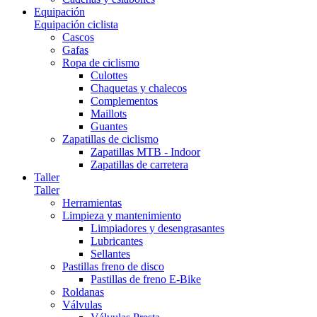
Equipación
Equipación ciclista
Cascos
Gafas
Ropa de ciclismo
Culottes
Chaquetas y chalecos
Complementos
Maillots
Guantes
Zapatillas de ciclismo
Zapatillas MTB - Indoor
Zapatillas de carretera
Taller
Taller
Herramientas
Limpieza y mantenimiento
Limpiadores y desengrasantes
Lubricantes
Sellantes
Pastillas freno de disco
Pastillas de freno E-Bike
Roldanas
Válvulas