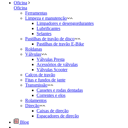
Oficina
Oficina
Ferramentas
Limpeza e manutenção
Limpadores e desengordurantes
Lubrificantes
Selantes
Pastilhas de travão de disco
Pastilhas de travão E-Bike
Roldanas
Válvulas
Válvulas Presta
Acessórios de válvulas
Válvulas Scooter
Calços de travão
Fitas e fundos de jante
Transmissão
Cassetes e rodas dentadas
Correntes e elos
Rolamentos
Direção
Caixas de direção
Espaçadores de direção
Blog