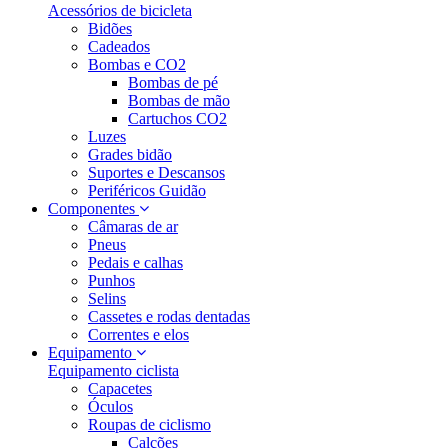
Acessórios de bicicleta
Bidões
Cadeados
Bombas e CO2
Bombas de pé
Bombas de mão
Cartuchos CO2
Luzes
Grades bidão
Suportes e Descansos
Periféricos Guidão
Componentes
Câmaras de ar
Pneus
Pedais e calhas
Punhos
Selins
Cassetes e rodas dentadas
Correntes e elos
Equipamento
Equipamento ciclista
Capacetes
Óculos
Roupas de ciclismo
Calções