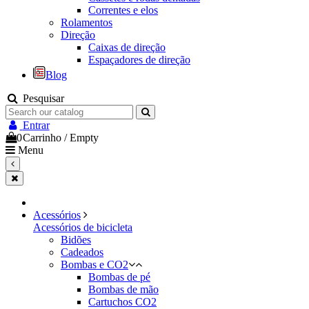
Correntes e elos
Rolamentos
Direção
Caixas de direção
Espaçadores de direção
Blog
Pesquisar
Entrar
0
Carrinho
/
Empty
Menu
Acessórios
Acessórios de bicicleta
Bidões
Cadeados
Bombas e CO2
Bombas de pé
Bombas de mão
Cartuchos CO2