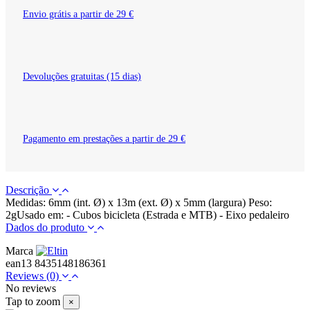
Envio grátis a partir de 29 €
Devoluções gratuitas (15 dias)
Pagamento em prestações a partir de 29 €
Descrição
Medidas: 6mm (int. Ø) x 13m (ext. Ø) x 5mm (largura) Peso:
2gUsado em: - Cubos bicicleta (Estrada e MTB) - Eixo pedaleiro
Dados do produto
Marca
ean13
8435148186361
Reviews
(0)
No reviews
Tap to zoom
×