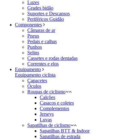
Luzes
Grades bidão
Suportes e Descansos
Periféricos Guidão
Componentes
Câmaras de ar
Pneus
Pedais e calhas
Punhos
Selins
Cassetes e rodas dentadas
Correntes e elos
Equipamento
Equipamento ciclista
Capacetes
Óculos
Roupas de ciclismo
Calções
Casacos e coletes
Complementos
Jerseys
Luvas
Sapatilhas de ciclismo
Sapatilhas BTT & Indoor
Sapatilhas de estrada