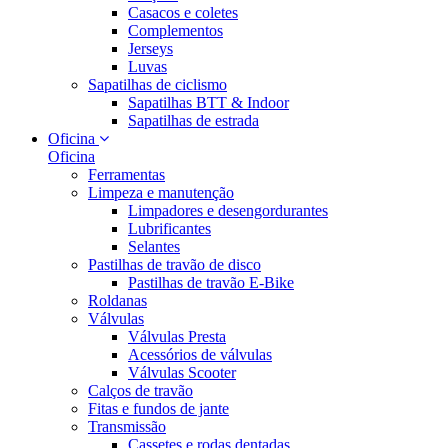
Casacos e coletes
Complementos
Jerseys
Luvas
Sapatilhas de ciclismo
Sapatilhas BTT & Indoor
Sapatilhas de estrada
Oficina
Oficina
Ferramentas
Limpeza e manutenção
Limpadores e desengordurantes
Lubrificantes
Selantes
Pastilhas de travão de disco
Pastilhas de travão E-Bike
Roldanas
Válvulas
Válvulas Presta
Acessórios de válvulas
Válvulas Scooter
Calços de travão
Fitas e fundos de jante
Transmissão
Cassetes e rodas dentadas