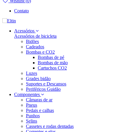
Wishlist (
0
)
Contato
Acessórios
Acessórios de bicicleta
Bidões
Cadeados
Bombas e CO2
Bombas de pé
Bombas de mão
Cartuchos CO2
Luzes
Grades bidão
Suportes e Descansos
Periféricos Guidão
Componentes
Câmaras de ar
Pneus
Pedais e calhas
Punhos
Selins
Cassetes e rodas dentadas
Correntes e elos