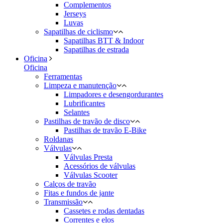
Complementos
Jerseys
Luvas
Sapatilhas de ciclismo
Sapatilhas BTT & Indoor
Sapatilhas de estrada
Oficina
Oficina
Ferramentas
Limpeza e manutenção
Limpadores e desengordurantes
Lubrificantes
Selantes
Pastilhas de travão de disco
Pastilhas de travão E-Bike
Roldanas
Válvulas
Válvulas Presta
Acessórios de válvulas
Válvulas Scooter
Calços de travão
Fitas e fundos de jante
Transmissão
Cassetes e rodas dentadas
Correntes e elos