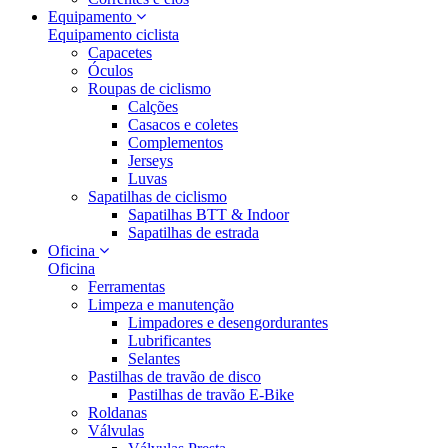
Equipamento
Equipamento ciclista
Capacetes
Óculos
Roupas de ciclismo
Calções
Casacos e coletes
Complementos
Jerseys
Luvas
Sapatilhas de ciclismo
Sapatilhas BTT & Indoor
Sapatilhas de estrada
Oficina
Oficina
Ferramentas
Limpeza e manutenção
Limpadores e desengordurantes
Lubrificantes
Selantes
Pastilhas de travão de disco
Pastilhas de travão E-Bike
Roldanas
Válvulas