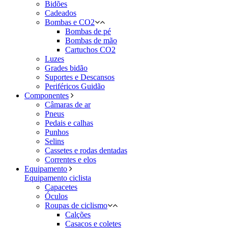
Bidões
Cadeados
Bombas e CO2
Bombas de pé
Bombas de mão
Cartuchos CO2
Luzes
Grades bidão
Suportes e Descansos
Periféricos Guidão
Componentes
Câmaras de ar
Pneus
Pedais e calhas
Punhos
Selins
Cassetes e rodas dentadas
Correntes e elos
Equipamento
Equipamento ciclista
Capacetes
Óculos
Roupas de ciclismo
Calções
Casacos e coletes