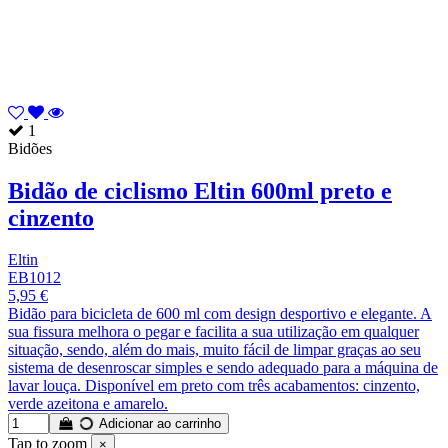
1
Bidões
Bidão de ciclismo Eltin 600ml preto e
cinzento
Eltin
EB1012
5,95 €
Bidão para bicicleta de 600 ml com design desportivo e elegante. A
sua fissura melhora o pegar e facilita a sua utilização em qualquer
situação, sendo, além do mais, muito fácil de limpar graças ao seu
sistema de desenroscar simples e sendo adequado para a máquina de
lavar louça. Disponível em preto com três acabamentos: cinzento,
verde azeitona e amarelo.
Adicionar ao carrinho
Tap to zoom
×