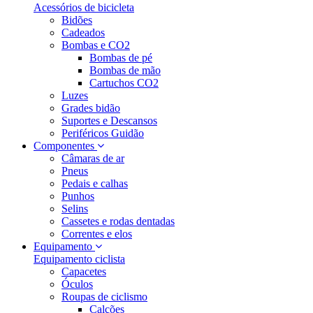
Acessórios de bicicleta
Bidões
Cadeados
Bombas e CO2
Bombas de pé
Bombas de mão
Cartuchos CO2
Luzes
Grades bidão
Suportes e Descansos
Periféricos Guidão
Componentes
Câmaras de ar
Pneus
Pedais e calhas
Punhos
Selins
Cassetes e rodas dentadas
Correntes e elos
Equipamento
Equipamento ciclista
Capacetes
Óculos
Roupas de ciclismo
Calções