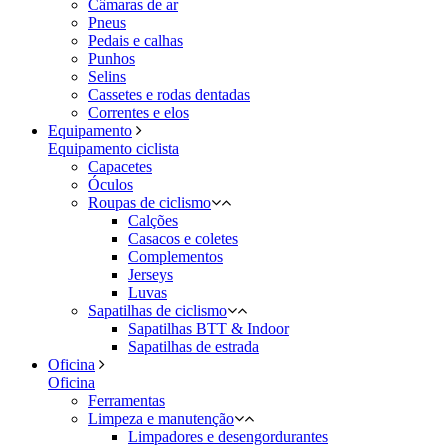
Câmaras de ar
Pneus
Pedais e calhas
Punhos
Selins
Cassetes e rodas dentadas
Correntes e elos
Equipamento
Equipamento ciclista
Capacetes
Óculos
Roupas de ciclismo
Calções
Casacos e coletes
Complementos
Jerseys
Luvas
Sapatilhas de ciclismo
Sapatilhas BTT & Indoor
Sapatilhas de estrada
Oficina
Oficina
Ferramentas
Limpeza e manutenção
Limpadores e desengordurantes