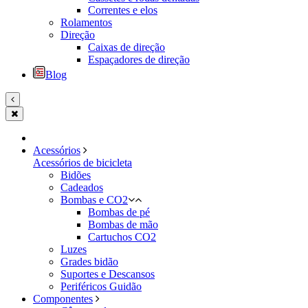
Correntes e elos
Rolamentos
Direção
Caixas de direção
Espaçadores de direção
Blog
Acessórios
Acessórios de bicicleta
Bidões
Cadeados
Bombas e CO2
Bombas de pé
Bombas de mão
Cartuchos CO2
Luzes
Grades bidão
Suportes e Descansos
Periféricos Guidão
Componentes