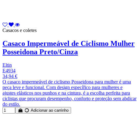
Casacos e coletes
Casaco Impermeável de Ciclismo Mulher
Posseidona Preto/Cinza
Eltin
E4934
34,94 €
O casaco impermeável de ciclismo Posseidona para mulher é uma
peça leve e funcional. Com design específico para mulheres e
ajustes elásticos nos punhos e na cintura, é a escolha perfeita para
ciclistas que procuram desempenho, conforto e proteção sem abdicar
do estilo.
Adicionar ao carrinho