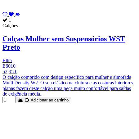
1
Calções
Calças Mulher sem Suspensórios WST
Preto
Eltin
E6010
52,95 €
O calção comprido com design específico para mulher e almofada
Multi Density W2. O seu elástico na cintura e as costuras interiores
planas fazem deste calção uma peça muito confortável para saídas
de exigência média..
Adicionar ao carrinho