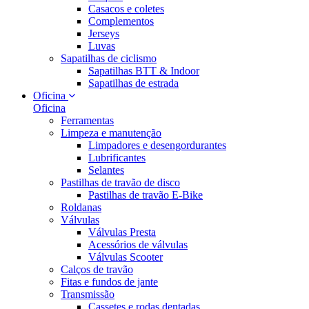
Casacos e coletes
Complementos
Jerseys
Luvas
Sapatilhas de ciclismo
Sapatilhas BTT & Indoor
Sapatilhas de estrada
Oficina
Oficina
Ferramentas
Limpeza e manutenção
Limpadores e desengordurantes
Lubrificantes
Selantes
Pastilhas de travão de disco
Pastilhas de travão E-Bike
Roldanas
Válvulas
Válvulas Presta
Acessórios de válvulas
Válvulas Scooter
Calços de travão
Fitas e fundos de jante
Transmissão
Cassetes e rodas dentadas